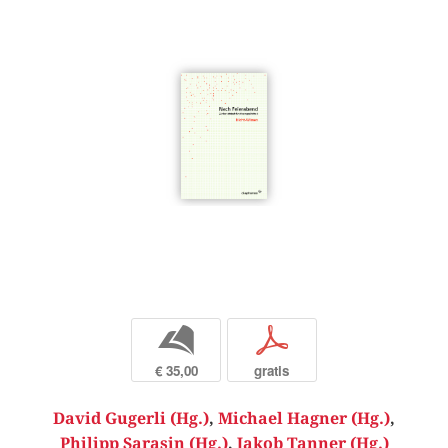
b
p
€ 35,00
gratis
David Gugerli (Hg.)
,
Michael Hagner (Hg.)
,
Philipp Sarasin (Hg.)
,
Jakob Tanner (Hg.)