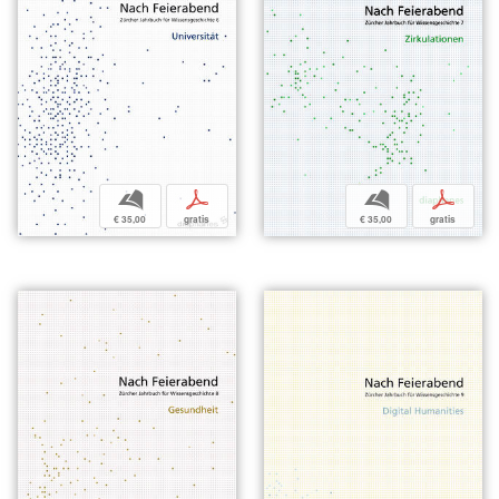
b
p
b
p
€ 35,00
gratis
€ 35,00
gratis