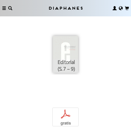
Diaphanes
Editorial
(S. 7 – 9)
p
gratis