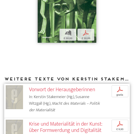
b
p
€ 30,00
€ 30,00
Weitere Texte von Kerstin Stakemeier bei DIAPHANES
Vorwort der Herausgeberinnen
p
gratis
In: Kerstin Stakemeier (Hg.), Susanne
Witzgall (Hg.),
Macht des Materials – Politik
der Materialität
Krise und Materialität in der Kunst:
p
über Formwerdung und Digitalität
€ 9,95