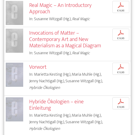
Real Magic – An Introductory
p
Approach
€ 9,95
In: Susanne Witzgall (Hg.),
Real Magic
Invocations of Matter –
p
Contemporary Art and New
€ 9,95
Materialism as a Magical Diagram
In: Susanne Witzgall (Hg.),
Real Magic
Vorwort
p
€ 5,95
In: Marietta Kesting (Hg.), Maria Muhle (Hg.),
Jenny Nachtigall (Hg.), Susanne Witzgall (Hg.),
Hybride Ökologien
Hybride Ökologien – eine
p
Einleitung
€ 9,95
In: Marietta Kesting (Hg.), Maria Muhle (Hg.),
Jenny Nachtigall (Hg.), Susanne Witzgall (Hg.),
Hybride Ökologien