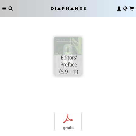
Diaphanes
Editors'
Preface
(S. 9 – 11)
p
gratis