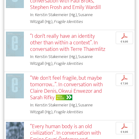
conversation with Paul Broks,
Stephen Frosh and Emily Wardill
In: Kerstin Stakemeier (Hg.), Susanne
Witzgall (Hg.),
Fragile Identities
“I don’t really have an identity
p
other than within a context”. In
€ 9,95
conversation with Terre Thaemlitz
In: Kerstin Stakemeier (Hg.), Susanne
Witzgall (Hg.),
Fragile Identities
“We don't feel fragile, but maybe
p
tomorrow...”. In conversation with
€ 7,95
Claire Denis, Okwui Enwezor and
Sarah Rifky
OPEN
ACCESS
In: Kerstin Stakemeier (Hg.), Susanne
Witzgall (Hg.),
Fragile Identities
“Every human body is an old
p
civilization”. In conversation with
€ 9,95