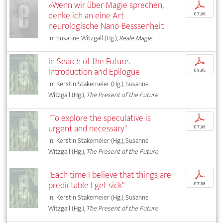
»Wenn wir über Magie sprechen,
p
denke ich an eine Art
€ 7,95
neurologische Nano-Besssenheit
In: Susanne Witzgall (Hg.),
Reale Magie
In Search of the Future.
p
Introduction and Epilogue
€ 9,95
In: Kerstin Stakemeier (Hg.), Susanne
Witzgall (Hg.),
The Present of the Future
"To explore the speculative is
p
urgent and necessary"
€ 7,95
In: Kerstin Stakemeier (Hg.), Susanne
Witzgall (Hg.),
The Present of the Future
"Each time I believe that things are
p
predictable I get sick"
€ 7,95
In: Kerstin Stakemeier (Hg.), Susanne
Witzgall (Hg.),
The Present of the Future