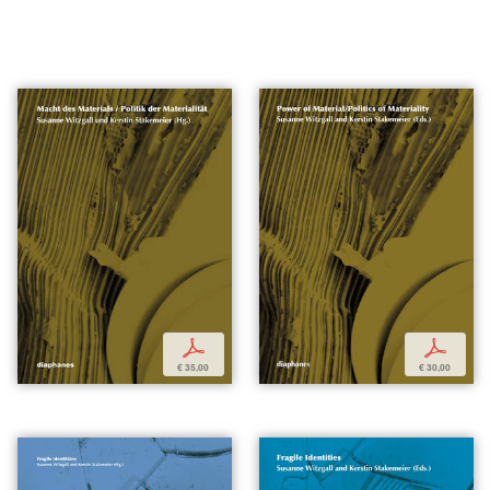
p
p
€ 35,00
€ 30,00