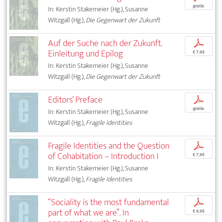
gratis
In: Kerstin Stakemeier (Hg.), Susanne
Witzgall (Hg.),
Die Gegenwart der Zukunft
Auf der Suche nach der Zukunft.
p
Einleitung und Epilog
€ 7,95
In: Kerstin Stakemeier (Hg.), Susanne
Witzgall (Hg.),
Die Gegenwart der Zukunft
Editors’ Preface
p
gratis
In: Kerstin Stakemeier (Hg.), Susanne
Witzgall (Hg.),
Fragile Identities
Fragile Identities and the Question
p
of Cohabitation – Introduction I
€ 7,95
In: Kerstin Stakemeier (Hg.), Susanne
Witzgall (Hg.),
Fragile Identities
“Sociality is the most fundamental
p
part of what we are”. In
€ 9,95