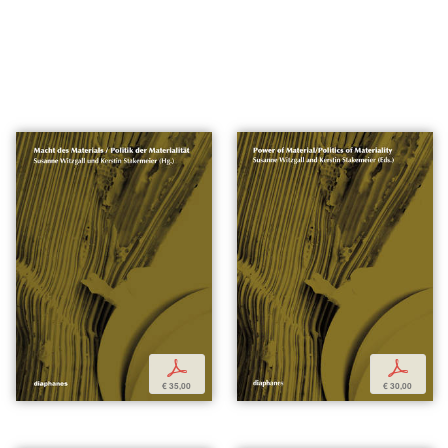
p
p
€ 35,00
€ 30,00