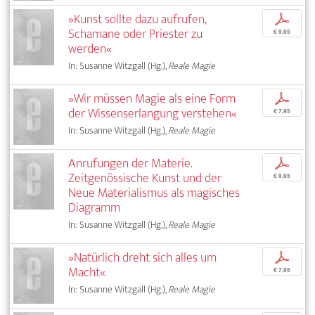
»Kunst sollte dazu aufrufen,
p
Schamane oder Priester zu
€ 9,95
werden«
In: Susanne Witzgall (Hg.),
Reale Magie
»Wir müssen Magie als eine Form
p
der Wissenserlangung verstehen«
€ 7,95
In: Susanne Witzgall (Hg.),
Reale Magie
Anrufungen der Materie.
p
Zeitgenössische Kunst und der
€ 9,95
Neue Materialismus als magisches
Diagramm
In: Susanne Witzgall (Hg.),
Reale Magie
»Natürlich dreht sich alles um
p
Macht«
€ 7,95
In: Susanne Witzgall (Hg.),
Reale Magie