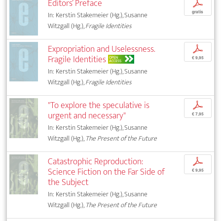
Editors’ Preface
p
gratis
In: Kerstin Stakemeier (Hg.), Susanne
Witzgall (Hg.),
Fragile Identities
Expropriation and Uselessness.
p
Fragile Identities
OPEN
€ 9,95
ACCESS
In: Kerstin Stakemeier (Hg.), Susanne
Witzgall (Hg.),
Fragile Identities
"To explore the speculative is
p
urgent and necessary"
€ 7,95
In: Kerstin Stakemeier (Hg.), Susanne
Witzgall (Hg.),
The Present of the Future
Catastrophic Reproduction:
p
Science Fiction on the Far Side of
€ 9,95
the Subject
In: Kerstin Stakemeier (Hg.), Susanne
Witzgall (Hg.),
The Present of the Future