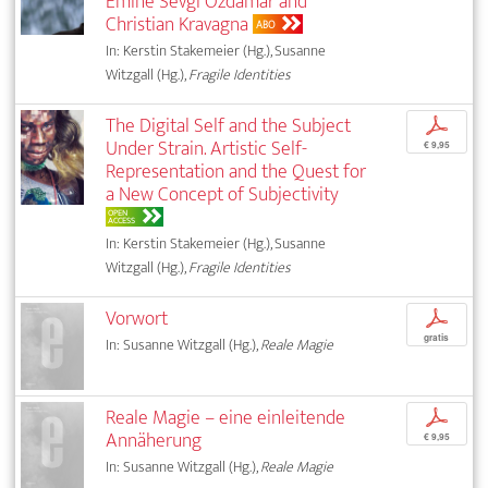
Emine Sevgi Özdamar and
Christian Kravagna
ABO
In: Kerstin Stakemeier (Hg.), Susanne
Witzgall (Hg.),
Fragile Identities
The Digital Self and the Subject
p
Under Strain. Artistic Self-
€ 9,95
Representation and the Quest for
a New Concept of Subjectivity
OPEN
ACCESS
In: Kerstin Stakemeier (Hg.), Susanne
Witzgall (Hg.),
Fragile Identities
Vorwort
p
gratis
In: Susanne Witzgall (Hg.),
Reale Magie
Reale Magie – eine einleitende
p
Annäherung
€ 9,95
In: Susanne Witzgall (Hg.),
Reale Magie