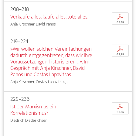
208–218
Verkaufe alles, kaufe alles, töte alles.
p
€ 9,95
Anja Kirschner, David Panos
219–224
»Wir wollen solchen Vereinfachungen
p
dadurch entgegentreten, dass wir ihre
€ 7,95
Voraussetzungen historisieren ...«. Im
Gespräch mit Anja Kirschner, David
Panos und Costas Lapavitsas
Anja Kirschner, Costas Lapavitsas, ...
225–236
Ist der Marxismus ein
p
Korrelationismus?
€ 9,95
Diedrich Diederichsen