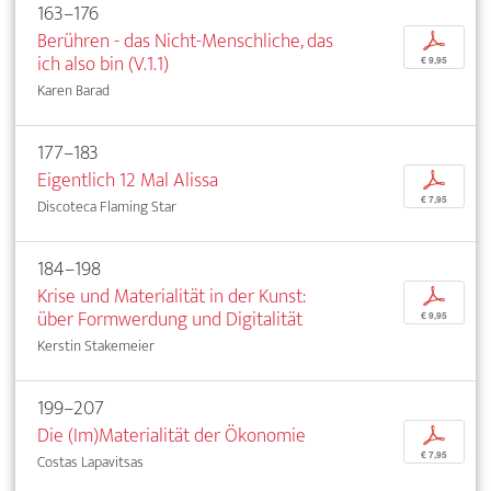
163–176
Berühren - das Nicht-Menschliche, das
p
ich also bin (V.1.1)
€ 9,95
Karen Barad
177–183
Eigentlich 12 Mal Alissa
p
€ 7,95
Discoteca Flaming Star
184–198
Krise und Materialität in der Kunst:
p
über Formwerdung und Digitalität
€ 9,95
Kerstin Stakemeier
199–207
Die (Im)Materialität der Ökonomie
p
€ 7,95
Costas Lapavitsas