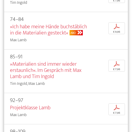
€ 7,95
Tim Ingold
74–84
»Ich habe meine Hände buchstäblich
p
in die Materialien gesteckt«
€ 9,95
ABO
Max Lamb
85–91
»Materialien sind immer wieder
p
erstaunlich«. Im Gespräch mit Max
€ 7,95
Lamb und Tim Ingold
Tim Ingold, Max Lamb
92–97
Projektklasse Lamb
p
€ 7,95
Max Lamb
98–109