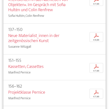
Objekten«. Im Gespräch mit Sofia
€ 7,95
Hultén und Colin Renfrew
Sofia Hultén, Colin Renfrew
137–150
Neue Materialist_innen in der
p
zeitgenössischen Kunst
€ 9,95
Susanne Witzgall
151–155
Kassetten, Cassettes
p
€ 7,95
Manfred Pernice
156–162
Projektklasse Pernice
p
€ 7,95
Manfred Pernice