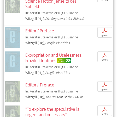
Science Fiction jenseits des
€ 7,95
Subjekts
In: Kerstin Stakemeier (Hg.), Susanne
Witzgall (Hg.),
Die Gegenwart der Zukunft
Editors’ Preface
p
gratis
In: Kerstin Stakemeier (Hg.), Susanne
Witzgall (Hg.),
Fragile Identities
Expropriation and Uselessness.
p
Fragile Identities
OPEN
€ 9,95
ACCESS
In: Kerstin Stakemeier (Hg.), Susanne
Witzgall (Hg.),
Fragile Identities
Editors' Preface
p
gratis
In: Kerstin Stakemeier (Hg.), Susanne
Witzgall (Hg.),
The Present of the Future
"To explore the speculative is
p
urgent and necessary"
€ 7,95