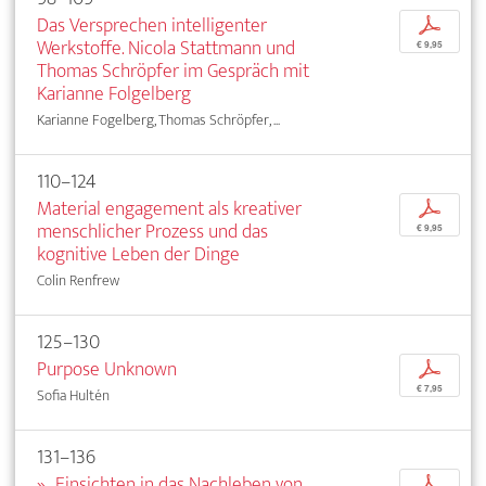
Das Versprechen intelligenter
p
Werkstoffe. Nicola Stattmann und
€ 9,95
Thomas Schröpfer im Gespräch mit
Karianne Folgelberg
Karianne Fogelberg, Thomas Schröpfer, ...
110–124
Material engagement als kreativer
p
menschlicher Prozess und das
€ 9,95
kognitive Leben der Dinge
Colin Renfrew
125–130
Purpose Unknown
p
€ 7,95
Sofia Hultén
131–136
»...Einsichten in das Nachleben von
p