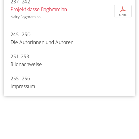
237–242
Projektklasse Baghramian
p
€ 7,95
Nairy Baghramian
245–250
Die Autorinnen und Autoren
251–253
Bildnachweise
255–256
Impressum