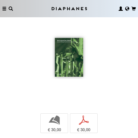
Diaphanes
b
p
€ 30,00
€ 30,00