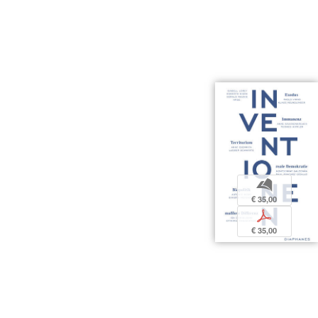
b
€ 35,00
p
€ 35,00