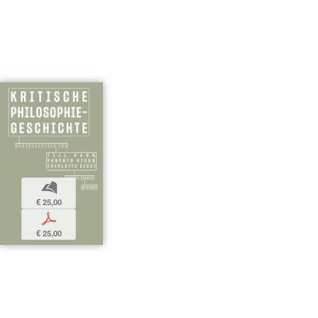
b
€ 25,00
p
€ 25,00