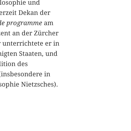
ilosophie und
erzeit Dekan der
r de programme
am
zent an der Zürcher
 unterrichtete er in
nigten Staaten, und
ition des
insbesondere in
ophie Nietzsches).