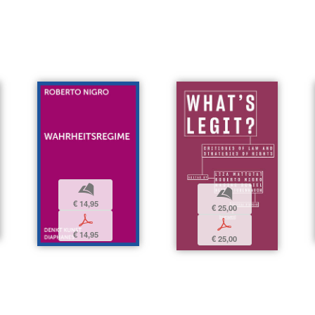
b
b
€ 14,95
€ 25,00
p
p
€ 14,95
€ 25,00