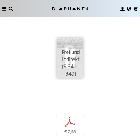
Diaphanes
Frei und
indirekt
(S. 341 –
349)
p
€ 7,95