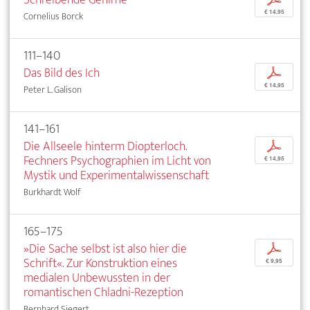
€ 14,95
Cornelius Borck
111–140
Das Bild des Ich
p
€ 14,95
Peter L. Galison
141–161
Die Allseele hinterm Diopterloch.
p
Fechners Psychographien im Licht von
€ 14,95
Mystik und Experimentalwissenschaft
Burkhardt Wolf
165–175
»Die Sache selbst ist also hier die
p
Schrift«. Zur Konstruktion eines
€ 9,95
medialen Unbewussten in der
romantischen Chladni-Rezeption
Bernhard Siegert