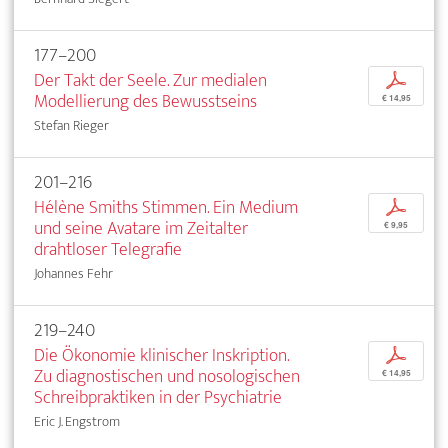
177–200
Der Takt der Seele. Zur medialen
p
Modellierung des Bewusstseins
€ 14,95
Stefan Rieger
201–216
Hélène Smiths Stimmen. Ein Medium
p
und seine Avatare im Zeitalter
€ 9,95
drahtloser Telegrafie
Johannes Fehr
219–240
Die Ökonomie klinischer Inskription.
p
Zu diagnostischen und nosologischen
€ 14,95
Schreibpraktiken in der Psychiatrie
Eric J. Engstrom