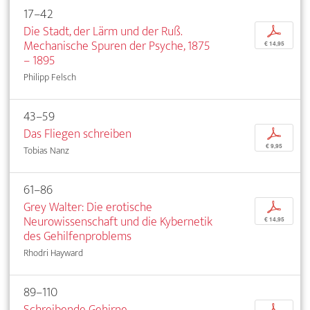
17–42
Die Stadt, der Lärm und der Ruß.
p
Mechanische Spuren der Psyche, 1875
€ 14,95
– 1895
Philipp Felsch
43–59
Das Fliegen schreiben
p
€ 9,95
Tobias Nanz
61–86
Grey Walter: Die erotische
p
Neurowissenschaft und die Kybernetik
€ 14,95
des Gehilfenproblems
Rhodri Hayward
89–110
Schreibende Gehirne
p