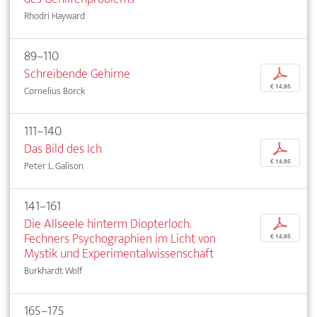
Rhodri Hayward
89–110
Schreibende Gehirne
p
€ 14,95
Cornelius Borck
111–140
Das Bild des Ich
p
€ 14,95
Peter L. Galison
141–161
Die Allseele hinterm Diopterloch.
p
Fechners Psychographien im Licht von
€ 14,95
Mystik und Experimentalwissenschaft
Burkhardt Wolf
165–175