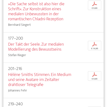
»Die Sache selbst ist also hier die
p
Schrift«. Zur Konstruktion eines
€ 9,95
medialen Unbewussten in der
romantischen Chladni-Rezeption
Bernhard Siegert
177–200
Der Takt der Seele. Zur medialen
p
Modellierung des Bewusstseins
€ 14,95
Stefan Rieger
201–216
Hélène Smiths Stimmen. Ein Medium
p
und seine Avatare im Zeitalter
€ 9,95
drahtloser Telegrafie
Johannes Fehr
219–240