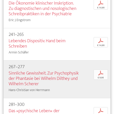
Die Ökonomie klinischer Inskription.
p
Zu diagnostischen und nosologischen
€ 14,95
Schreibpraktiken in der Psychiatrie
Eric J. Engstrom
241–265
Lebendes Dispositiv. Hand beim
p
Schreiben
€ 14,95
Armin Schäfer
267–277
Sinnliche Gewissheit. Zur Psychophysik
p
der Phantasie bei Wilhelm Dilthey und
€ 9,95
Wilhelm Scherer
Hans-Christian von Herrmann
281–300
Das »psychische Leben« der
p