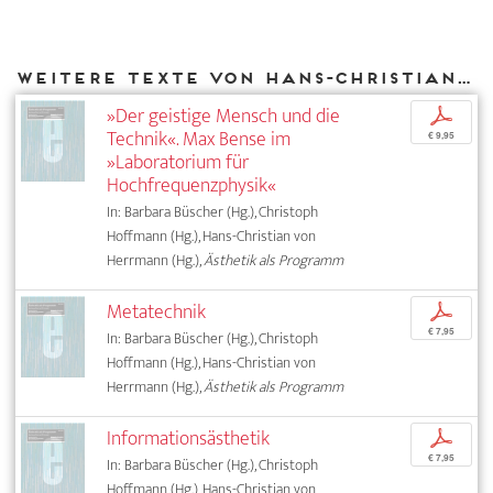
Weitere Texte von Hans-Christian von Herrmann bei DIAPHANES
»Der geistige Mensch und die
p
Technik«. Max Bense im
€ 9,95
»Laboratorium für
Hochfrequenzphysik«
In: Barbara Büscher (Hg.), Christoph
Hoffmann (Hg.), Hans-Christian von
Herrmann (Hg.),
Ästhetik als Programm
Metatechnik
p
€ 7,95
In: Barbara Büscher (Hg.), Christoph
Hoffmann (Hg.), Hans-Christian von
Herrmann (Hg.),
Ästhetik als Programm
Informationsästhetik
p
€ 7,95
In: Barbara Büscher (Hg.), Christoph
Hoffmann (Hg.), Hans-Christian von