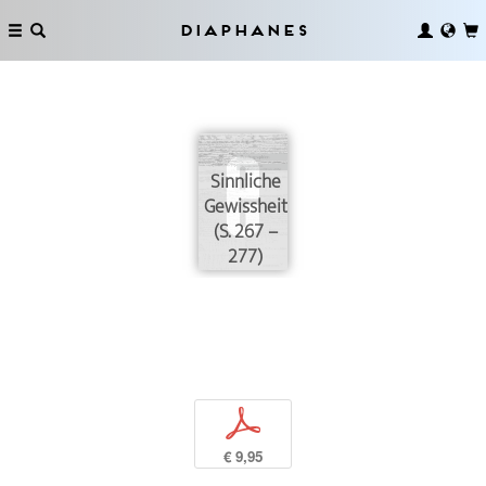
Diaphanes
Sinnliche
Gewissheit
(S. 267 –
277)
p
€ 9,95