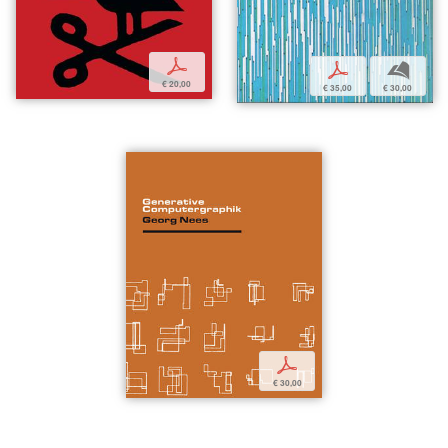
p
p
b
€ 20,00
€ 35,00
€ 30,00
p
€ 30,00