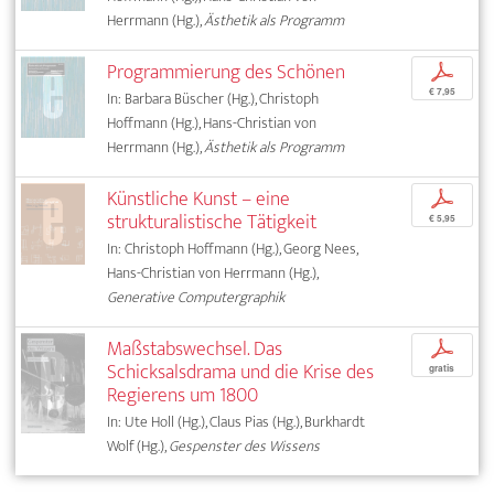
Herrmann (Hg.),
Ästhetik als Programm
Programmierung des Schönen
p
€ 7,95
In: Barbara Büscher (Hg.), Christoph
Hoffmann (Hg.), Hans-Christian von
Herrmann (Hg.),
Ästhetik als Programm
Künstliche Kunst – eine
p
strukturalistische Tätigkeit
€ 5,95
In: Christoph Hoffmann (Hg.), Georg Nees,
Hans-Christian von Herrmann (Hg.),
Generative Computergraphik
Maßstabswechsel. Das
p
Schicksalsdrama und die Krise des
gratis
Regierens um 1800
In: Ute Holl (Hg.), Claus Pias (Hg.), Burkhardt
Wolf (Hg.),
Gespenster des Wissens