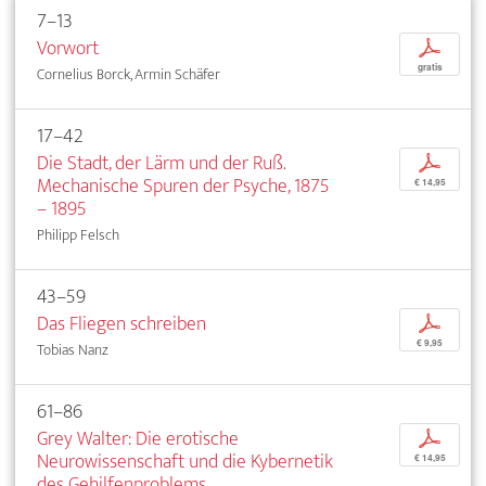
7–13
Vorwort
p
gratis
Cornelius Borck, Armin Schäfer
17–42
Die Stadt, der Lärm und der Ruß.
p
Mechanische Spuren der Psyche, 1875
€ 14,95
– 1895
Philipp Felsch
43–59
Das Fliegen schreiben
p
€ 9,95
Tobias Nanz
61–86
Grey Walter: Die erotische
p
Neurowissenschaft und die Kybernetik
€ 14,95
des Gehilfenproblems