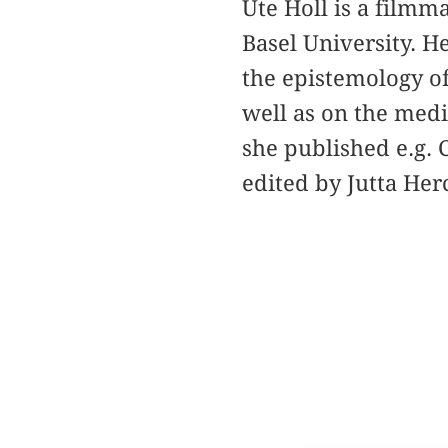
Ute Holl is a filmm
Basel University. H
the epistemology o
well as on the medi
she published e.g. 
edited by Jutta He