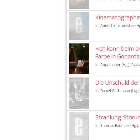
Kinematographis
In: Annett Zinsmeister (Hg
»Ich kann beim be
Farbe in Godard
In: Anja Lauper (Hg.),
Tran
Die Unschuld der
In: Daniel Gethmann (Hg.),
Strahlung, Störu
In: Thomas Bäumler (Hg.), 