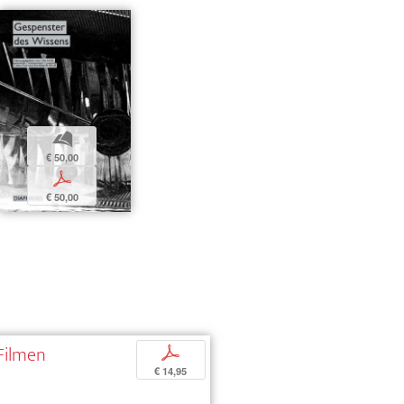
b
€ 50,00
p
€ 50,00
 Filmen
p
€ 14,95