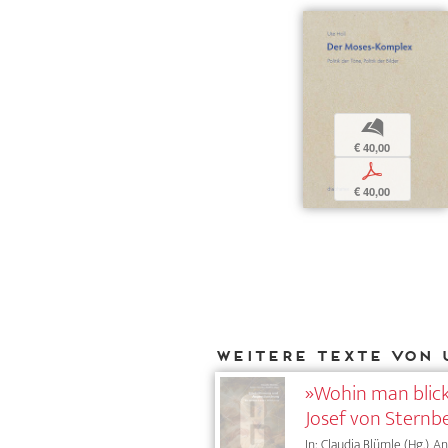
b
€ 40,00
p
€ 40,00
Weitere Texte von 
»Wohin man blickt
Josef von Sternb
In: Claudia Blümle (Hg.), 