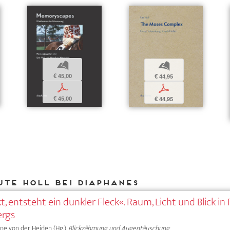
b
b
€ 45,00
€ 44,95
p
p
€ 45,00
€ 44,95
Ute Holl bei DIAPHANES
, entsteht ein dunkler Fleck«. Raum, Licht und Blick in
ergs
Anne von der Heiden (Hg.),
Blickzähmung und Augentäuschung