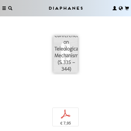
An
Diaphanes
Account of
the First
Three
Conferences
on
Teleological
Mechanisms
(S. 335 –
344)
p
€ 7,95