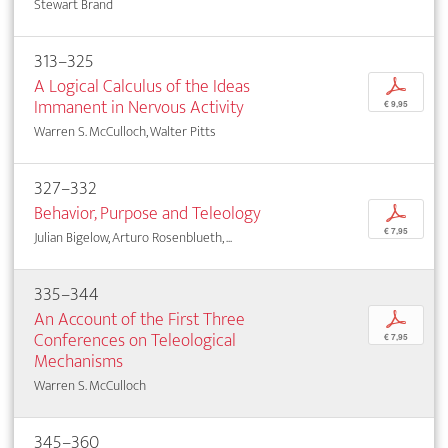
Stewart Brand
313–325
A Logical Calculus of the Ideas
p
Immanent in Nervous Activity
€ 9,95
Warren S. McCulloch, Walter Pitts
327–332
Behavior, Purpose and Teleology
p
€ 7,95
Julian Bigelow, Arturo Rosenblueth, ...
335–344
An Account of the First Three
p
Conferences on Teleological
€ 7,95
Mechanisms
Warren S. McCulloch
345–360