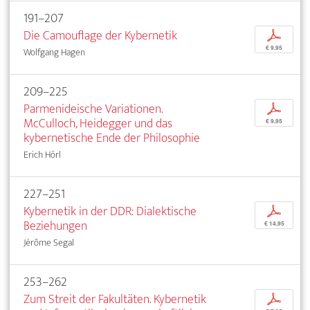
191–207
Die Camouflage der Kybernetik
p
€ 9,95
Wolfgang Hagen
209–225
Parmenideische Variationen.
p
McCulloch, Heidegger und das
€ 9,95
kybernetische Ende der Philosophie
Erich Hörl
227–251
Kybernetik in der DDR: Dialektische
p
Beziehungen
€ 14,95
Jérôme Segal
253–262
Zum Streit der Fakultäten. Kybernetik
p