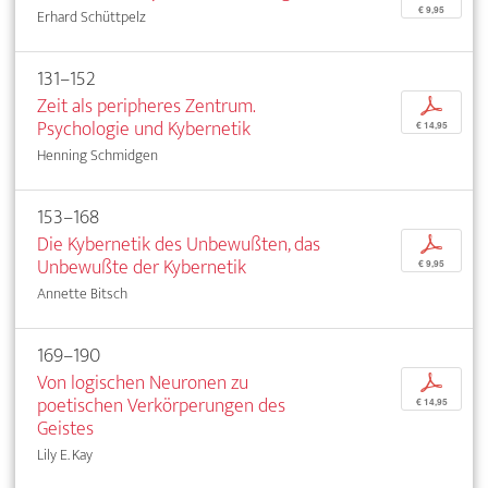
€ 9,95
Erhard Schüttpelz
131–152
Zeit als peripheres Zentrum.
p
Psychologie und Kybernetik
€ 14,95
Henning Schmidgen
153–168
Die Kybernetik des Unbewußten, das
p
Unbewußte der Kybernetik
€ 9,95
Annette Bitsch
169–190
Von logischen Neuronen zu
p
poetischen Verkörperungen des
€ 14,95
Geistes
Lily E. Kay