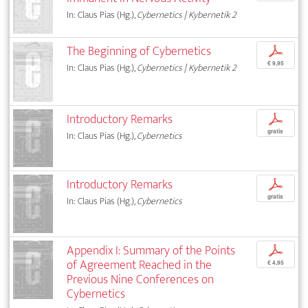
In: Claus Pias (Hg.),
Cybernetics | Kybernetik 2
The Beginning of Cybernetics
p
€ 9,95
In: Claus Pias (Hg.),
Cybernetics | Kybernetik 2
Introductory Remarks
p
gratis
In: Claus Pias (Hg.),
Cybernetics
Introductory Remarks
p
gratis
In: Claus Pias (Hg.),
Cybernetics
Appendix I: Summary of the Points
p
of Agreement Reached in the
€ 4,95
Previous Nine Conferences on
Cybernetics