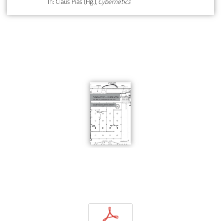
In: Claus Pias (Hg.),
Cybernetics
p