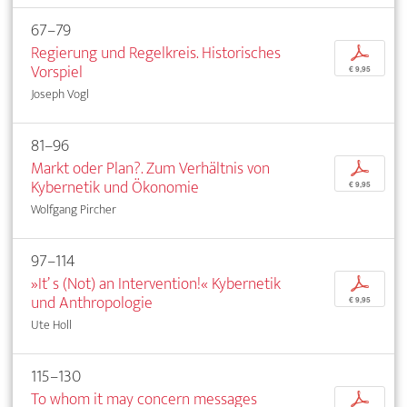
67–79
Regierung und Regelkreis. Historisches
p
Vorspiel
€ 9,95
Joseph Vogl
81–96
Markt oder Plan?. Zum Verhältnis von
p
Kybernetik und Ökonomie
€ 9,95
Wolfgang Pircher
97–114
»It’ s (Not) an Intervention!« Kybernetik
p
und Anthropologie
€ 9,95
Ute Holl
115–130
To whom it may concern messages
p