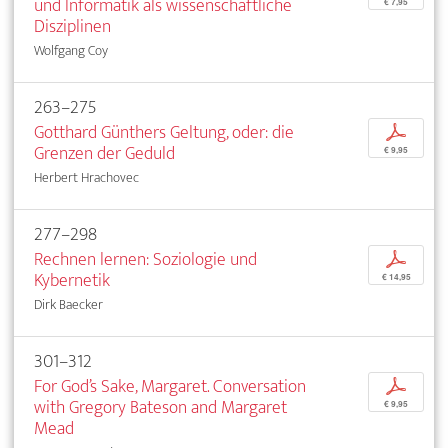
und Informatik als wissenschaftliche
€ 7,95
Disziplinen
Wolfgang Coy
263–275
Gotthard Günthers Geltung, oder: die
p
Grenzen der Geduld
€ 9,95
Herbert Hrachovec
277–298
Rechnen lernen: Soziologie und
p
Kybernetik
€ 14,95
Dirk Baecker
301–312
For God’s Sake, Margaret. Conversation
p
with Gregory Bateson and Margaret
€ 9,95
Mead