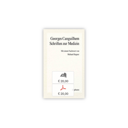
b
€ 20,00
p
€ 20,00