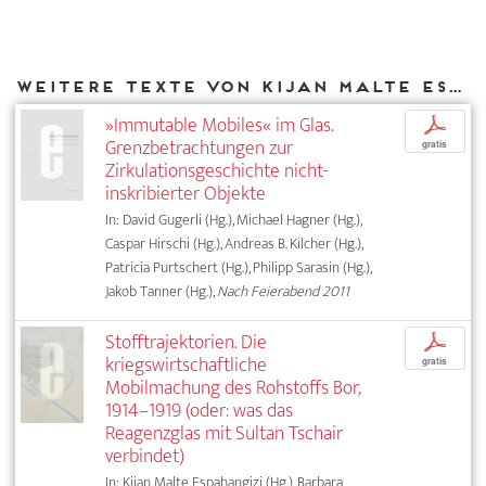
Weitere Texte von Kijan Malte Espahangizi bei DIAPHANES
»Immutable Mobiles« im Glas.
p
Grenzbetrachtungen zur
gratis
Zirkulationsgeschichte nicht-
inskribierter Objekte
In: David Gugerli (Hg.), Michael Hagner (Hg.),
Caspar Hirschi (Hg.), Andreas B. Kilcher (Hg.),
Patricia Purtschert (Hg.), Philipp Sarasin (Hg.),
Jakob Tanner (Hg.),
Nach Feierabend 2011
Stofftrajektorien. Die
p
kriegswirtschaftliche
gratis
Mobilmachung des Rohstoffs Bor,
1914–1919 (oder: was das
Reagenzglas mit Sultan Tschair
verbindet)
In: Kijan Malte Espahangizi (Hg.), Barbara