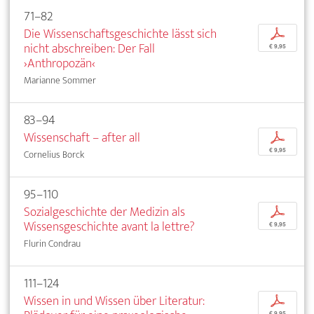
71–82
Die Wissenschaftsgeschichte lässt sich
p
nicht abschreiben: Der Fall
€ 9,95
›Anthropozän‹
Marianne Sommer
83–94
Wissenschaft – after all
p
€ 9,95
Cornelius Borck
95–110
Sozialgeschichte der Medizin als
p
Wissensgeschichte avant la lettre?
€ 9,95
Flurin Condrau
111–124
Wissen in und Wissen über Literatur:
p
€ 9,95