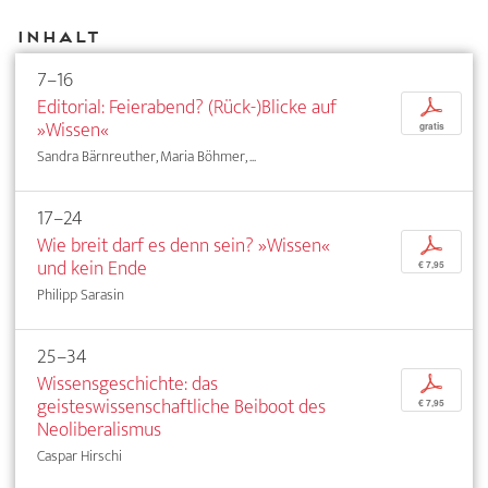
Inhalt
7–16
Editorial: Feierabend? (Rück-)Blicke auf
p
»Wissen«
gratis
Sandra Bärnreuther, Maria Böhmer, ...
17–24
Wie breit darf es denn sein? »Wissen«
p
und kein Ende
€ 7,95
Philipp Sarasin
25–34
Wissensgeschichte: das
p
geisteswissenschaftliche Beiboot des
€ 7,95
Neoliberalismus
Caspar Hirschi