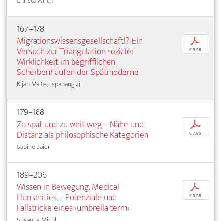
Christa Wirth
167–178
Migrationswissensgesellschaft!? Ein
p
Versuch zur Triangulation sozialer
€ 9,95
Wirklichkeit im begrifflichen
Scherbenhaufen der Spätmoderne
Kijan Malte Espahangizi
179–188
Zu spät und zu weit weg – Nähe und
p
Distanz als philosophische Kategorien
€ 7,95
Sabine Baier
189–206
Wissen in Bewegung. Medical
p
Humanities – Potenziale und
€ 9,95
Fallstricke eines ›umbrella term‹
Susanne Michl