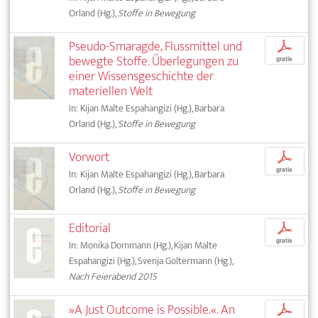
Orland (Hg.),
Stoffe in Bewegung
Pseudo-Smaragde, Flussmittel und
p
bewegte Stoffe. Überlegungen zu
gratis
einer Wissensgeschichte der
materiellen Welt
In: Kijan Malte Espahangizi (Hg.), Barbara
Orland (Hg.),
Stoffe in Bewegung
Vorwort
p
gratis
In: Kijan Malte Espahangizi (Hg.), Barbara
Orland (Hg.),
Stoffe in Bewegung
Editorial
p
gratis
In: Monika Dommann (Hg.), Kijan Malte
Espahangizi (Hg.), Svenja Goltermann (Hg.),
Nach Feierabend 2015
»A Just Outcome is Possible.«. An
p