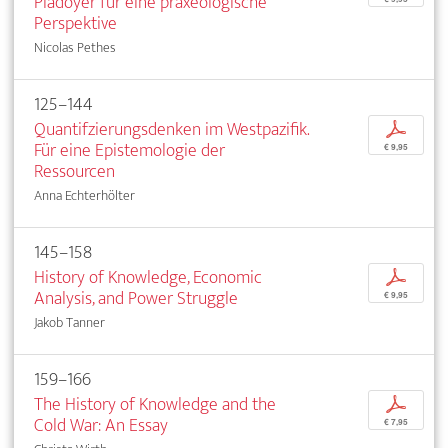
Plädoyer für eine praxeologische
Perspektive
Nicolas Pethes
125–144
Quantifzierungsdenken im Westpazifik.
p
Für eine Epistemologie der
€ 9,95
Ressourcen
Anna Echterhölter
145–158
History of Knowledge, Economic
p
Analysis, and Power Struggle
€ 9,95
Jakob Tanner
159–166
The History of Knowledge and the
p
Cold War: An Essay
€ 7,95