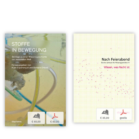
b
p
b
p
€ 35,00
gratis
€ 40,00
€ 40,00