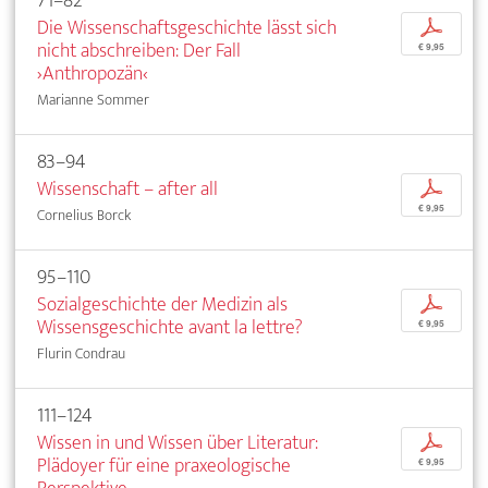
71–82
Die Wissenschaftsgeschichte lässt sich
p
nicht abschreiben: Der Fall
€ 9,95
›Anthropozän‹
Marianne Sommer
83–94
Wissenschaft – after all
p
€ 9,95
Cornelius Borck
95–110
Sozialgeschichte der Medizin als
p
Wissensgeschichte avant la lettre?
€ 9,95
Flurin Condrau
111–124
Wissen in und Wissen über Literatur:
p
Plädoyer für eine praxeologische
€ 9,95