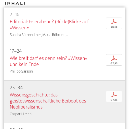
Inhalt
7–16
Editorial: Feierabend? (Rück-)Blicke auf
p
»Wissen«
gratis
Sandra Bärnreuther, Maria Böhmer, ...
17–24
Wie breit darf es denn sein? »Wissen«
p
und kein Ende
€ 7,95
Philipp Sarasin
25–34
Wissensgeschichte: das
p
geisteswissenschaftliche Beiboot des
€ 7,95
Neoliberalismus
Caspar Hirschi