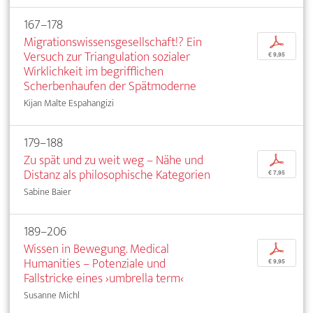
167–178
Migrationswissensgesellschaft!? Ein
p
Versuch zur Triangulation sozialer
€ 9,95
Wirklichkeit im begrifflichen
Scherbenhaufen der Spätmoderne
Kijan Malte Espahangizi
179–188
Zu spät und zu weit weg – Nähe und
p
Distanz als philosophische Kategorien
€ 7,95
Sabine Baier
189–206
Wissen in Bewegung. Medical
p
Humanities – Potenziale und
€ 9,95
Fallstricke eines ›umbrella term‹
Susanne Michl