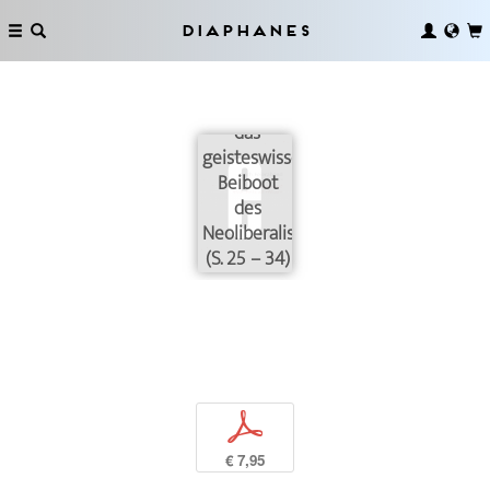
Diaphanes
Wissensgeschichte:
das
geisteswissenschaftliche
Beiboot
des
Neoliberalismus
(S. 25 – 34)
p
€ 7,95