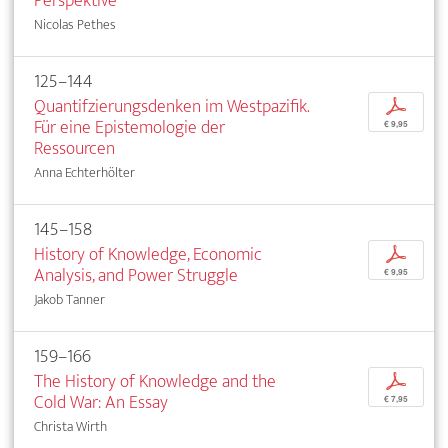
Perspektive
Nicolas Pethes
125–144
Quantifzierungsdenken im Westpazifik.
p
Für eine Epistemologie der
€ 9,95
Ressourcen
Anna Echterhölter
145–158
History of Knowledge, Economic
p
Analysis, and Power Struggle
€ 9,95
Jakob Tanner
159–166
The History of Knowledge and the
p
Cold War: An Essay
€ 7,95
Christa Wirth