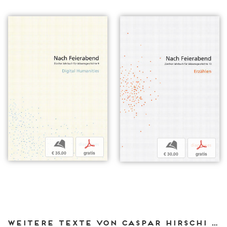
b
p
b
p
€ 35,00
gratis
€ 30,00
gratis
Weitere Texte von Caspar Hirschi bei DIAPHANES