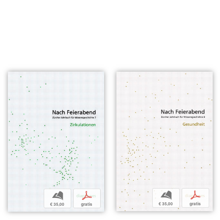
b
p
b
p
€ 35,00
gratis
€ 35,00
gratis