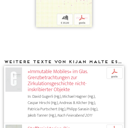
b
p
€ 35,00
gratis
Weitere Texte von Kijan Malte Espahangizi bei DIAPHANES
»Immutable Mobiles« im Glas.
p
Grenzbetrachtungen zur
gratis
Zirkulationsgeschichte nicht-
inskribierter Objekte
In: David Gugerli (Hg.), Michael Hagner (Hg.),
Caspar Hirschi (Hg.), Andreas B. Kilcher (Hg.),
Patricia Purtschert (Hg.), Philipp Sarasin (Hg.),
Jakob Tanner (Hg.),
Nach Feierabend 2011