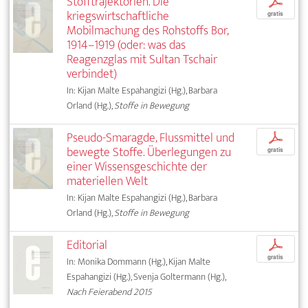
Stofftrajektorien. Die
p
kriegswirtschaftliche
gratis
Mobilmachung des Rohstoffs Bor,
1914–1919 (oder: was das
Reagenzglas mit Sultan Tschair
verbindet)
In: Kijan Malte Espahangizi (Hg.), Barbara
Orland (Hg.),
Stoffe in Bewegung
Pseudo-Smaragde, Flussmittel und
p
bewegte Stoffe. Überlegungen zu
gratis
einer Wissensgeschichte der
materiellen Welt
In: Kijan Malte Espahangizi (Hg.), Barbara
Orland (Hg.),
Stoffe in Bewegung
Editorial
p
gratis
In: Monika Dommann (Hg.), Kijan Malte
Espahangizi (Hg.), Svenja Goltermann (Hg.),
Nach Feierabend 2015