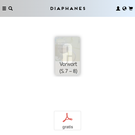
Diaphanes
Vorwort
(S. 7 – 8)
p
gratis