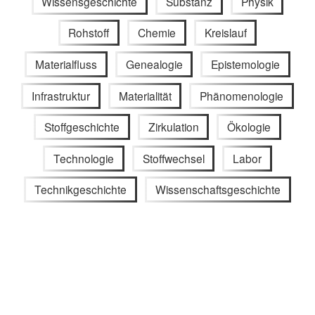
Wissensgeschichte
Substanz
Physik
Rohstoff
Chemie
Kreislauf
Materialfluss
Genealogie
Epistemologie
Infrastruktur
Materialität
Phänomenologie
Stoffgeschichte
Zirkulation
Ökologie
Technologie
Stoffwechsel
Labor
Technikgeschichte
Wissenschaftsgeschichte