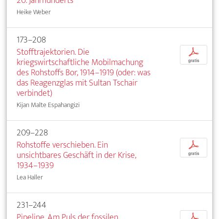
20. Jahrhunderts
Heike Weber
173–208
Stofftrajektorien. Die
p
kriegswirtschaftliche Mobilmachung
gratis
des Rohstoffs Bor, 1914–1919 (oder: was
das Reagenzglas mit Sultan Tschair
verbindet)
Kijan Malte Espahangizi
209–228
Rohstoffe verschieben. Ein
p
unsichtbares Geschäft in der Krise,
gratis
1934–1939
Lea Haller
231–244
Pipeline. Am Puls der fossilen
p