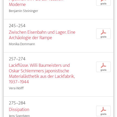
Moderne
gratis
Benjamin Steininger
245–254
Zwischen Eisenbahn und Lager. Eine
p
Archäologie der Rampe
gratis
Monika Dommann
257–274
Lackflüsse. Willi Baumeisters und
p
Oskar Schlemmers japonistische
gratis
Materialästhetik aus der Lackfabrik,
1937–1944
Vera Wolff
275–284
Dissipation
p
gratis
Jens Soentgen