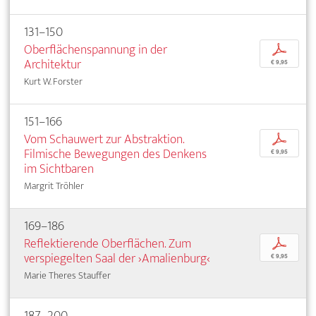
131–150
Oberflächenspannung in der
p
Architektur
€ 9,95
Kurt W. Forster
151–166
Vom Schauwert zur Abstraktion.
p
Filmische Bewegungen des Denkens
€ 9,95
im Sichtbaren
Margrit Tröhler
169–186
Reflektierende Oberflächen. Zum
p
verspiegelten Saal der ›Amalienburg‹
€ 9,95
Marie Theres Stauffer
187–200