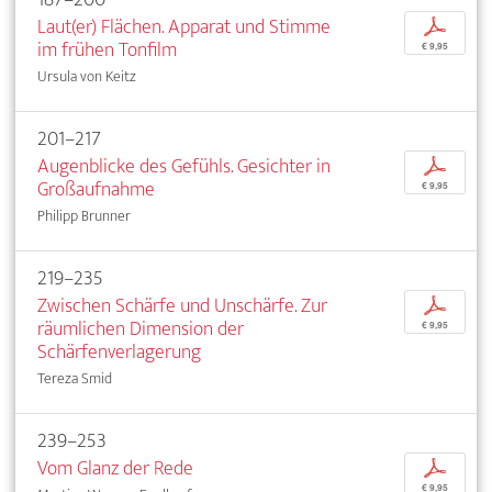
Laut(er) Flächen. Apparat und Stimme
p
im frühen Tonfilm
€ 9,95
Ursula von Keitz
201–217
Augenblicke des Gefühls. Gesichter in
p
Großaufnahme
€ 9,95
Philipp Brunner
219–235
Zwischen Schärfe und Unschärfe. Zur
p
räumlichen Dimension der
€ 9,95
Schärfenverlagerung
Tereza Smid
239–253
Vom Glanz der Rede
p
€ 9,95