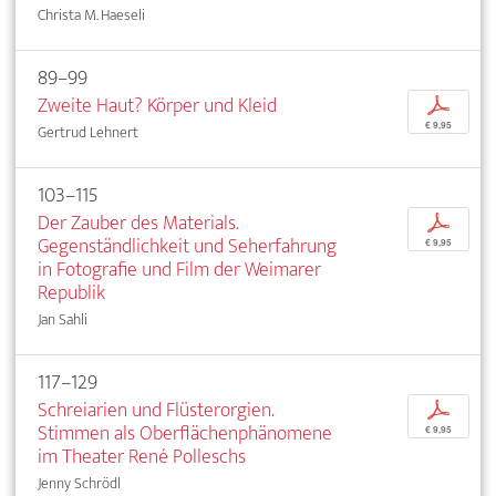
Christa M. Haeseli
89–99
Zweite Haut? Körper und Kleid
p
€ 9,95
Gertrud Lehnert
103–115
Der Zauber des Materials.
p
Gegenständlichkeit und Seherfahrung
€ 9,95
in Fotografie und Film der Weimarer
Republik
Jan Sahli
117–129
Schreiarien und Flüsterorgien.
p
Stimmen als Oberflächenphänomene
€ 9,95
im Theater René Polleschs
Jenny Schrödl