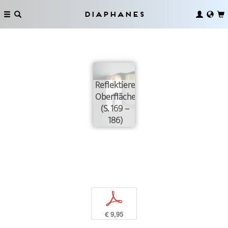
Diaphanes
Reflektierende
Oberflächen
(S. 169 –
186)
p
€ 9,95