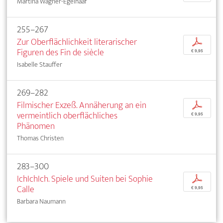
Martina Wagner-Egelhaaf
255–267
Zur Oberflächlichkeit literarischer
p
Figuren des Fin de siècle
€ 9,95
Isabelle Stauffer
269–282
Filmischer Exzeß. Annäherung an ein
p
vermeintlich oberflächliches
€ 9,95
Phänomen
Thomas Christen
283–300
IchIchIch. Spiele und Suiten bei Sophie
p
Calle
€ 9,95
Barbara Naumann