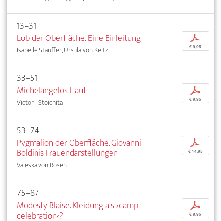
13–31
Lob der Oberfläche. Eine Einleitung
p
€ 9,95
Isabelle Stauffer, Ursula von Keitz
33–51
Michelangelos Haut
p
€ 9,95
Victor I. Stoichita
53–74
Pygmalion der Oberfläche. Giovanni
p
Boldinis Frauendarstellungen
€ 14,95
Valeska von Rosen
75–87
Modesty Blaise. Kleidung als ›camp
p
celebration‹?
€ 9,95