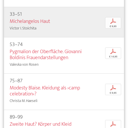
33–51
Michelangelos Haut
p
€ 9,95
Victor I. Stoichita
53–74
Pygmalion der Oberfläche. Giovanni
p
Boldinis Frauendarstellungen
€ 14,95
Valeska von Rosen
75–87
Modesty Blaise. Kleidung als ›camp
p
celebration‹?
€ 9,95
Christa M. Haeseli
89–99
Zweite Haut? Körper und Kleid
p