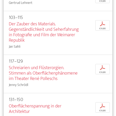
€ 9,95
Gertrud Lehnert
103–115
Der Zauber des Materials.
p
Gegenständlichkeit und Seherfahrung
€ 9,95
in Fotografie und Film der Weimarer
Republik
Jan Sahli
117–129
Schreiarien und Flüsterorgien.
p
Stimmen als Oberflächenphänomene
€ 9,95
im Theater René Polleschs
Jenny Schrödl
131–150
Oberflächenspannung in der
p
Architektur
€ 9,95