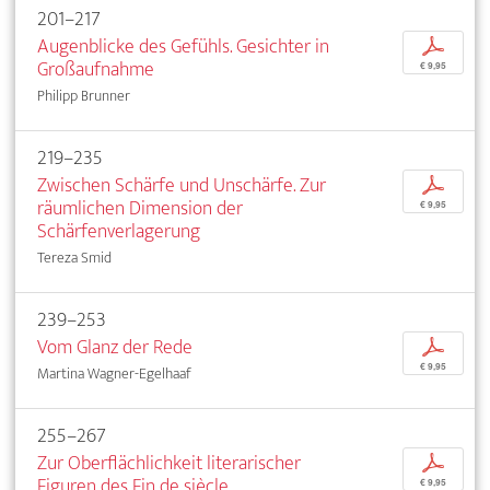
201–217
Augenblicke des Gefühls. Gesichter in
p
Großaufnahme
€ 9,95
Philipp Brunner
219–235
Zwischen Schärfe und Unschärfe. Zur
p
räumlichen Dimension der
€ 9,95
Schärfenverlagerung
Tereza Smid
239–253
Vom Glanz der Rede
p
€ 9,95
Martina Wagner-Egelhaaf
255–267
Zur Oberflächlichkeit literarischer
p
Figuren des Fin de siècle
€ 9,95