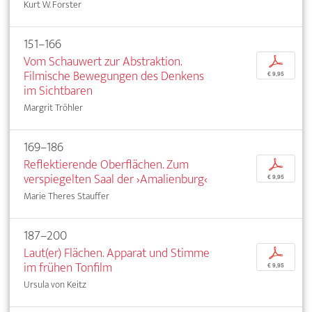
Kurt W. Forster
151–166
Vom Schauwert zur Abstraktion.
p
Filmische Bewegungen des Denkens
€ 9,95
im Sichtbaren
Margrit Tröhler
169–186
Reflektierende Oberflächen. Zum
p
verspiegelten Saal der ›Amalienburg‹
€ 9,95
Marie Theres Stauffer
187–200
Laut(er) Flächen. Apparat und Stimme
p
im frühen Tonfilm
€ 9,95
Ursula von Keitz