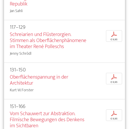
Republik
Jan Sahli
117–129
Schreiarien und Flüsterorgien.
p
Stimmen als Oberflächenphänomene
€ 9,95
im Theater René Polleschs
Jenny Schrödl
131–150
Oberflächenspannung in der
p
Architektur
€ 9,95
Kurt W. Forster
151–166
Vom Schauwert zur Abstraktion.
p
Filmische Bewegungen des Denkens
€ 9,95
im Sichtbaren