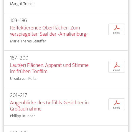
Margrit Tröhler
169–186
Reflektierende Oberflächen. Zum
p
verspiegelten Saal der ›Amalienburg‹
€ 9,95
Marie Theres Stauffer
187–200
Laut(er) Flächen. Apparat und Stimme
p
im frühen Tonfilm
€ 9,95
Ursula von Keitz
201–217
Augenblicke des Gefühls. Gesichter in
p
Großaufnahme
€ 9,95
Philipp Brunner