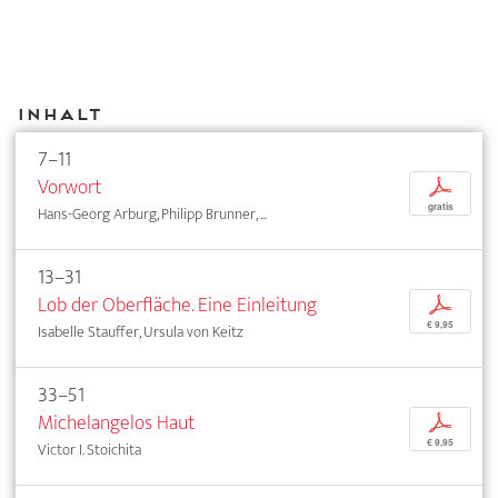
Inhalt
7–11
Vorwort
p
gratis
Hans-Georg Arburg, Philipp Brunner, ...
13–31
Lob der Oberfläche. Eine Einleitung
p
€ 9,95
Isabelle Stauffer, Ursula von Keitz
33–51
Michelangelos Haut
p
€ 9,95
Victor I. Stoichita