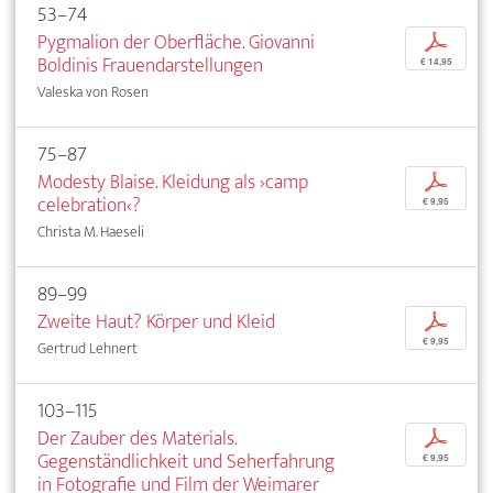
53–74
Pygmalion der Oberfläche. Giovanni
p
Boldinis Frauendarstellungen
€ 14,95
Valeska von Rosen
75–87
Modesty Blaise. Kleidung als ›camp
p
celebration‹?
€ 9,95
Christa M. Haeseli
89–99
Zweite Haut? Körper und Kleid
p
€ 9,95
Gertrud Lehnert
103–115
Der Zauber des Materials.
p
Gegenständlichkeit und Seherfahrung
€ 9,95
in Fotografie und Film der Weimarer