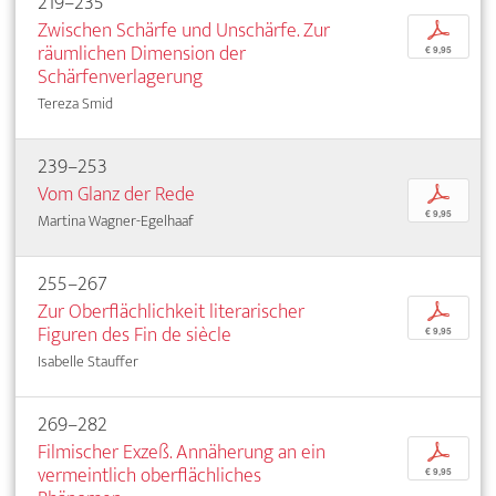
219–235
Zwischen Schärfe und Unschärfe. Zur
p
räumlichen Dimension der
€ 9,95
Schärfenverlagerung
Tereza Smid
239–253
Vom Glanz der Rede
p
€ 9,95
Martina Wagner-Egelhaaf
255–267
Zur Oberflächlichkeit literarischer
p
Figuren des Fin de siècle
€ 9,95
Isabelle Stauffer
269–282
Filmischer Exzeß. Annäherung an ein
p
vermeintlich oberflächliches
€ 9,95