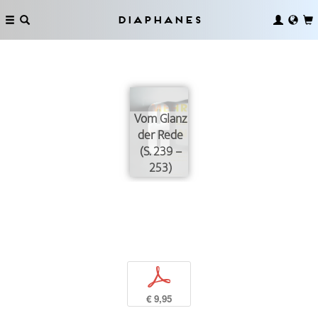
Diaphanes
Vom Glanz
der Rede
(S. 239 –
253)
p
€ 9,95