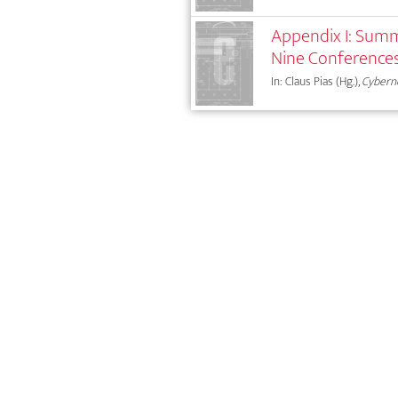
Appendix I: Summ
Nine Conferences
In: Claus Pias (Hg.),
Cybern