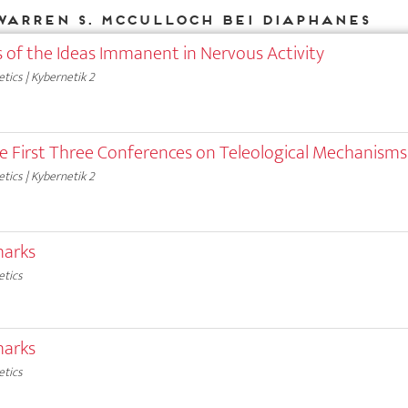
Warren S. McCulloch bei DIAPHANES
s of the Ideas Immanent in Nervous Activity
tics | Kybernetik 2
e First Three Conferences on Teleological Mechanisms
tics | Kybernetik 2
marks
etics
marks
etics