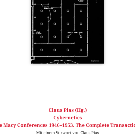
Claus Pias (Hg.)
Cybernetics
e Macy Conferences 1946–1953. The Complete Transacti
Mit einem Vorwort von Claus Pias