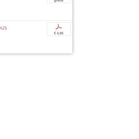
gratis
ous
p
€ 4,95