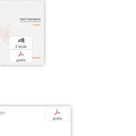
b
€ 30,00
p
gratis
en-
p
gratis