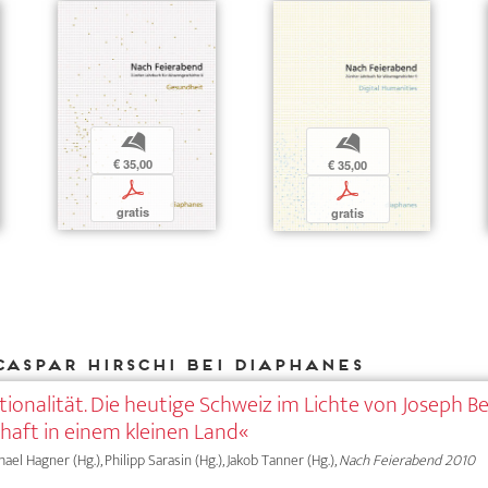
b
b
€ 35,00
€ 35,00
p
p
gratis
gratis
Caspar Hirschi bei DIAPHANES
ationalität. Die heutige Schweiz im Lichte von Joseph B
haft in einem kleinen Land«
chael Hagner (Hg.), Philipp Sarasin (Hg.), Jakob Tanner (Hg.),
Nach Feierabend 2010