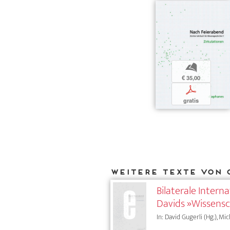
b
€ 35,00
p
gratis
Weitere Texte von 
Bilaterale Intern
Davids »Wissensc
In: David Gugerli (Hg.), Mi