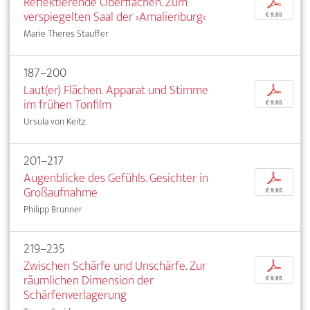
Reflektierende Oberflächen. Zum
p
verspiegelten Saal der ›Amalienburg‹
€ 9,95
Marie Theres Stauffer
187–200
Laut(er) Flächen. Apparat und Stimme
p
im frühen Tonfilm
€ 9,95
Ursula von Keitz
201–217
Augenblicke des Gefühls. Gesichter in
p
Großaufnahme
€ 9,95
Philipp Brunner
219–235
Zwischen Schärfe und Unschärfe. Zur
p
räumlichen Dimension der
€ 9,95
Schärfenverlagerung