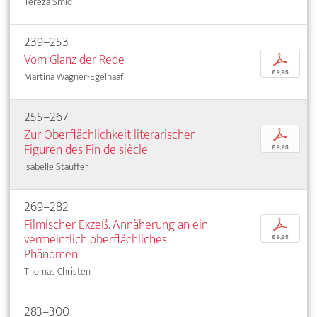
Tereza Smid
239–253
Vom Glanz der Rede
p
€ 9,95
Martina Wagner-Egelhaaf
255–267
Zur Oberflächlichkeit literarischer
p
Figuren des Fin de siècle
€ 9,95
Isabelle Stauffer
269–282
Filmischer Exzeß. Annäherung an ein
p
vermeintlich oberflächliches
€ 9,95
Phänomen
Thomas Christen
283–300