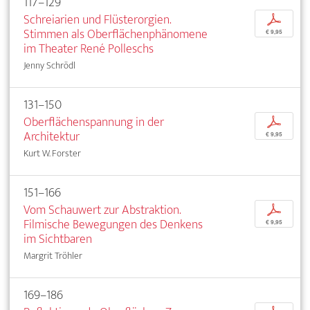
117–129
Schreiarien und Flüsterorgien.
p
Stimmen als Oberflächenphänomene
€ 9,95
im Theater René Polleschs
Jenny Schrödl
131–150
Oberflächenspannung in der
p
Architektur
€ 9,95
Kurt W. Forster
151–166
Vom Schauwert zur Abstraktion.
p
Filmische Bewegungen des Denkens
€ 9,95
im Sichtbaren
Margrit Tröhler
169–186