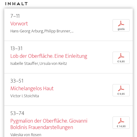
Inhalt
7–11
Vorwort
p
gratis
Hans-Georg Arburg, Philipp Brunner, ...
13–31
Lob der Oberfläche. Eine Einleitung
p
€ 9,95
Isabelle Stauffer, Ursula von Keitz
33–51
Michelangelos Haut
p
€ 9,95
Victor I. Stoichita
53–74
Pygmalion der Oberfläche. Giovanni
p
Boldinis Frauendarstellungen
€ 14,95
Valeska von Rosen