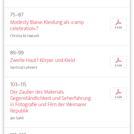
75–87
Modesty Blaise. Kleidung als ›camp
p
celebration‹?
€ 9,95
Christa M. Haeseli
89–99
Zweite Haut? Körper und Kleid
p
€ 9,95
Gertrud Lehnert
103–115
Der Zauber des Materials.
p
Gegenständlichkeit und Seherfahrung
€ 9,95
in Fotografie und Film der Weimarer
Republik
Jan Sahli