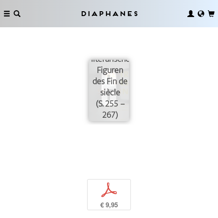
Diaphanes
Zur
Oberflächlichkeit
literarischer
Figuren
des Fin de
siècle
(S. 255 –
267)
p
€ 9,95