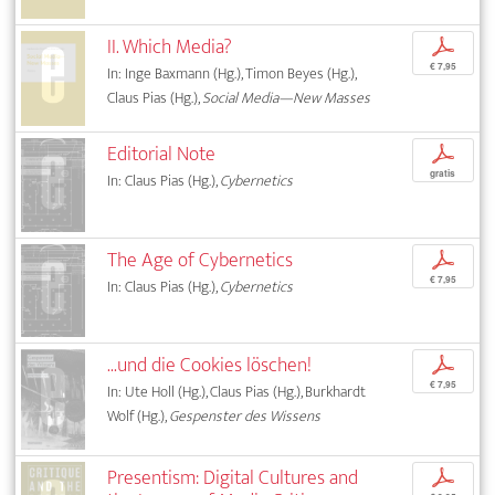
II. Which Media?
p
€ 7,95
In: Inge Baxmann (Hg.), Timon Beyes (Hg.),
Claus Pias (Hg.),
Social Media—New Masses
Editorial Note
p
gratis
In: Claus Pias (Hg.),
Cybernetics
The Age of Cybernetics
p
€ 7,95
In: Claus Pias (Hg.),
Cybernetics
...und die Cookies löschen!
p
€ 7,95
In: Ute Holl (Hg.), Claus Pias (Hg.), Burkhardt
Wolf (Hg.),
Gespenster des Wissens
Presentism: Digital Cultures and
p