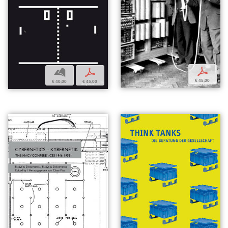
p
b
p
€ 45,00
€ 40,00
€ 45,00