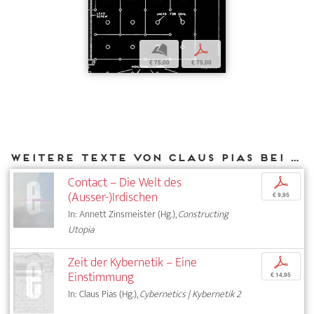
b
p
€ 75,00
€ 75,00
Weitere Texte von Claus Pias bei DIAPHANES
Contact – Die Welt des
p
(Ausser-)Irdischen
€ 9,95
In: Annett Zinsmeister (Hg.),
Constructing
Utopia
Zeit der Kybernetik – Eine
p
Einstimmung
€ 14,95
In: Claus Pias (Hg.),
Cybernetics | Kybernetik 2