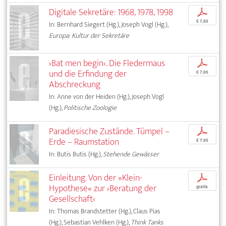
Digitale Sekretäre: 1968, 1978, 1998
p
€ 7,95
In: Bernhard Siegert (Hg.), Joseph Vogl (Hg.),
Europa: Kultur der Sekretäre
›Bat men begin‹. Die Fledermaus
p
und die Erfindung der
€ 7,95
Abschreckung
In: Anne von der Heiden (Hg.), Joseph Vogl
(Hg.),
Politische Zoologie
Paradiesische Zustände. Tümpel –
p
Erde – Raumstation
€ 7,95
In: Butis Butis (Hg.),
Stehende Gewässer
Einleitung. Von der »Klein-
p
Hypothese« zur ›Beratung der
gratis
Gesellschaft‹
In: Thomas Brandstetter (Hg.), Claus Pias
(Hg.), Sebastian Vehlken (Hg.),
Think Tanks