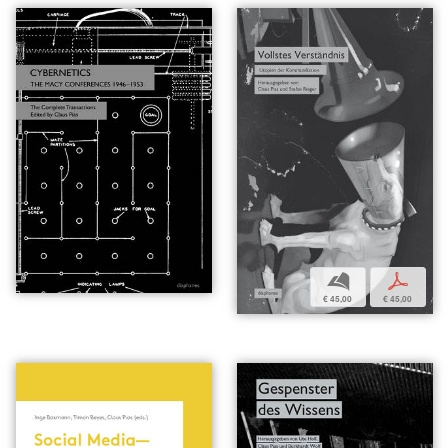
b
p
€ 45,00
€ 45,00