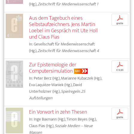
(Hg.),
Zeitschrift für Medienwissenschaft 1
Aus dem Tagebuch eines
p
Selbstaufzeichners. Jens Martin
gratis
Loebel im Gespräch mit Ute Holl
und Claus Pias
In: Gesellschaft für Medienwissenschaft
(Hg.),
Zeitschrift für Medienwissenschaft 4
Zur Epistemologie der
p
Computersimulation
€ 9,95
ABO
In: Peter Berz (Hg.), Marianne Kubaczek (Hg.),
Eva Laquièze-Waniek (Hg.), David
Unterholzner (Hg.),
Spielregeln. 25
Aufstellungen
Ein Vorwort in zehn Thesen
p
gratis
In: Inge Baxmann (Hg.), Timon Beyes (Hg.),
Claus Pias (Hg.),
Soziale Medien – Neue
Massen