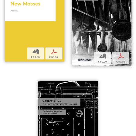
b
p
b
p
€ 59,95
€ 59,95
€ 50,00
€ 50,00