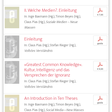
II. Welche Medien?. Einleitung
p
€ 7,95
In: Inge Baxmann (Hg.), Timon Beyes (Hg.),
Claus Pias (Hg.),
Soziale Medien – Neue
Massen
Einleitung
p
gratis
In: Claus Pias (Hg.), Stefan Rieger (Hg.),
Vollstes Verständnis
»Greatest Common Knowledge«.
p
Kultur, Intelligenz und das
€ 9,95
Versprechen der Ignoranz
In: Claus Pias (Hg.), Stefan Rieger (Hg.),
Vollstes Verständnis
An Introduction in Ten Theses
p
gratis
In: Inge Baxmann (Hg.), Timon Beyes (Hg.),
Claus Pias (Hg.),
Social Media—New Masses