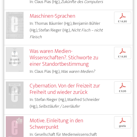
In: Claus Pias (Hg.),
Zukünfte des Computers
Maschinen-Sprachen
p
€ 14,95
In: Thomas Bäumler (Hg.), Benjamin Bühler
(Hg.), Stefan Rieger (Hg.),
Nicht Fisch – nicht
Fleisch
Was waren Medien-
p
Wissenschaften?. Stichworte zu
€ 14,95
einer Standortbestimmung
In: Claus Pias (Hg.),
Was waren Medien?
Cybernation. Von der Freizeit zur
p
Freiheit und wieder zurück
€ 9,95
In: Stefan Rieger (Hg.), Manfred Schneider
(Hg.),
Selbstläufer / Leerläufer
Motive. Einleitung in den
p
Schwerpunkt
gratis
In: Gesellschaft für Medienwissenschaft