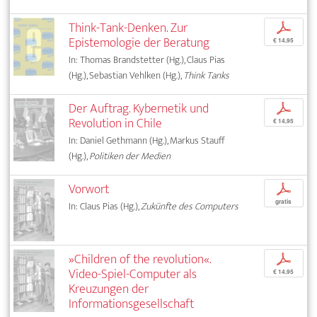
Think-Tank-Denken. Zur
p
Epistemologie der Beratung
€ 14,95
In: Thomas Brandstetter (Hg.), Claus Pias
(Hg.), Sebastian Vehlken (Hg.),
Think Tanks
Der Auftrag. Kybernetik und
p
Revolution in Chile
€ 14,95
In: Daniel Gethmann (Hg.), Markus Stauff
(Hg.),
Politiken der Medien
Vorwort
p
gratis
In: Claus Pias (Hg.),
Zukünfte des Computers
»Children of the revolution«.
p
Video-Spiel-Computer als
€ 14,95
Kreuzungen der
Informationsgesellschaft