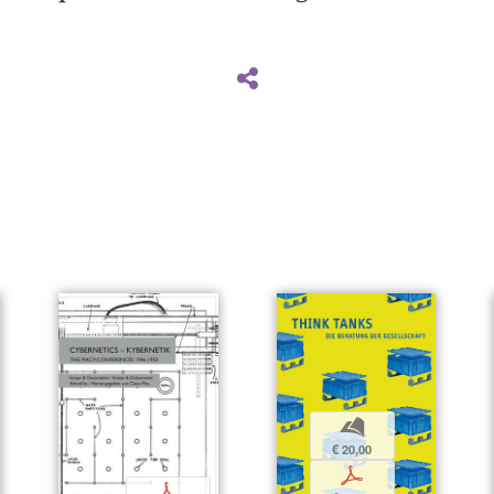
b
€ 20,00
p
p