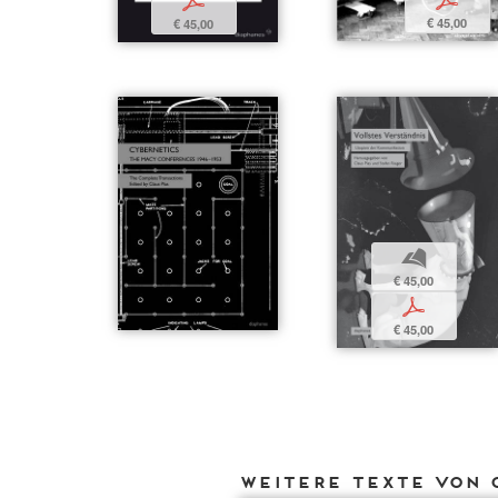
p
p
€ 45,00
€ 45,00
b
€ 45,00
p
€ 45,00
Weitere Texte von 