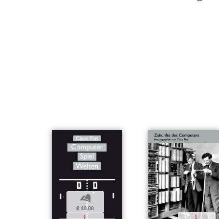
b
€ 40,00