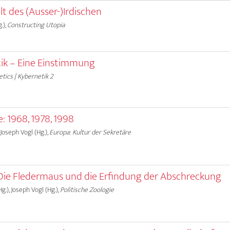
t des (Ausser-)Irdischen
.),
Constructing Utopia
tik – Eine Einstimmung
tics | Kybernetik 2
e: 1968, 1978, 1998
 Joseph Vogl (Hg.),
Europa: Kultur der Sekretäre
 Die Fledermaus und die Erfindung der Abschreckung
g.), Joseph Vogl (Hg.),
Politische Zoologie