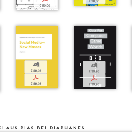
€ 20,00
€ 50,00
b
b
€ 59,95
€ 39,95
p
p
€ 59,95
€ 39,95
Claus Pias bei DIAPHANES