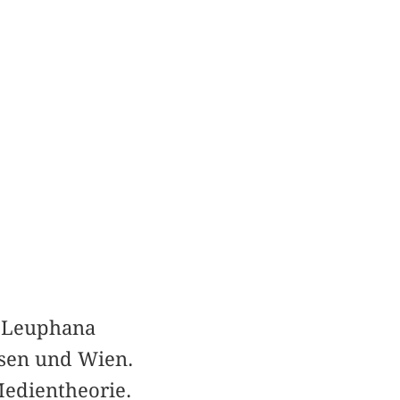
r Leuphana
ssen und Wien.
edientheorie.