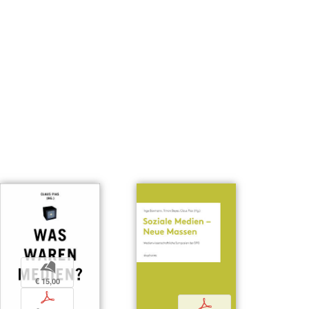
b
€ 15,00
p
p