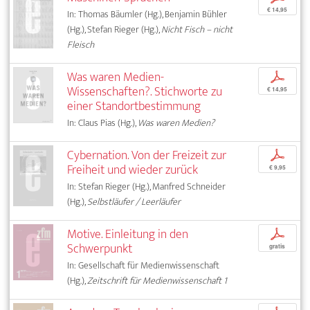
€ 14,95
In: Thomas Bäumler (Hg.), Benjamin Bühler
(Hg.), Stefan Rieger (Hg.),
Nicht Fisch – nicht
Fleisch
Was waren Medien-
p
Wissenschaften?. Stichworte zu
€ 14,95
einer Standortbestimmung
In: Claus Pias (Hg.),
Was waren Medien?
Cybernation. Von der Freizeit zur
p
Freiheit und wieder zurück
€ 9,95
In: Stefan Rieger (Hg.), Manfred Schneider
(Hg.),
Selbstläufer / Leerläufer
Motive. Einleitung in den
p
Schwerpunkt
gratis
In: Gesellschaft für Medienwissenschaft
(Hg.),
Zeitschrift für Medienwissenschaft 1