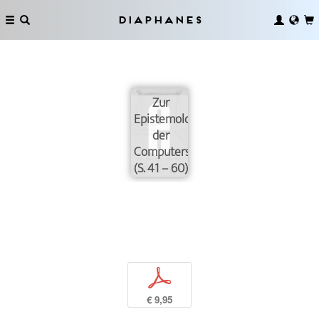
Diaphanes
Zur
Epistemologie
der
Computersimulation
(S. 41 – 60)
p
€ 9,95