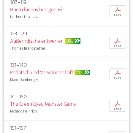
107–119
Homo ludens bolognensis
p
€ 9,95
Herbert Hrachovec
123–129
Außerirdische entwerfen
p
OPEN
ACCESS
€ 7,95
Thomas Brandstetter
131–140
Potlatsch und Verwandtschaft
p
OPEN
ACCESS
€ 7,95
Klaus Hamberger
141–150
The Green Eyed Monster Game
p
€ 7,95
Richard Heinrich
151–157