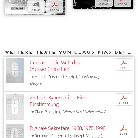
b
p
€ 75,00
€ 75,00
€ 50,00
€ 50,00
Weitere Texte von Claus Pias bei DIAPHANES
Contact – Die Welt des
p
(Ausser-)Irdischen
€ 9,95
In: Annett Zinsmeister (Hg.),
Constructing
Utopia
Zeit der Kybernetik – Eine
p
Einstimmung
€ 14,95
In: Claus Pias (Hg.),
Cybernetics | Kybernetik 2
Digitale Sekretäre: 1968, 1978, 1998
p
€ 7,95
In: Bernhard Siegert (Hg.), Joseph Vogl (Hg.),