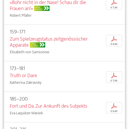
»Bohr nicht in der Nase! Schau dir die
p
Frauen an!«
OPEN
€ 7,95
ACCESS
Robert Pfaller
159–171
Zum Spielzeugstatus zeitgenössischer
p
Apparate
OPEN
€ 9,95
ACCESS
Elisabeth von Samsonow
173–181
Truth or Dare
p
€ 7,95
Katherina Zakravsky
185–200
Fort und Da. Zur Ankunft des Subjekts
p
€ 9,95
Eva Laquièze-Waniek