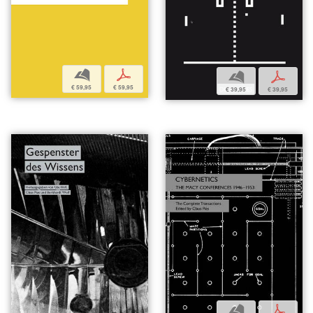
b
p
b
p
€ 59,95
€ 59,95
€ 39,95
€ 39,95
b
p