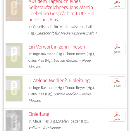
Aus dem Tagebuch eines
p
Selbstaufzeichners. Jens Martin
gratis
Loebel im Gespräch mit Ute Holl
und Claus Pias
In: Gesellschaft für Medienwissenschaft
(Hg.),
Zeitschrift für Medienwissenschaft 4
Ein Vorwort in zehn Thesen
p
gratis
In: Inge Baxmann (Hg.), Timon Beyes (Hg.),
Claus Pias (Hg.),
Soziale Medien – Neue
Massen
II. Welche Medien?. Einleitung
p
€ 7,95
In: Inge Baxmann (Hg.), Timon Beyes (Hg.),
Claus Pias (Hg.),
Soziale Medien – Neue
Massen
Einleitung
p
gratis
In: Claus Pias (Hg.), Stefan Rieger (Hg.),
Vollstes Verständnis