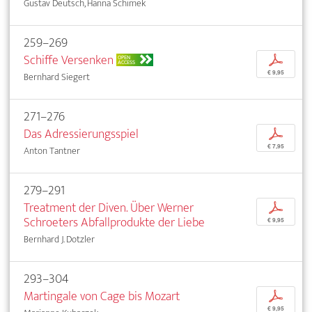
Gustav Deutsch, Hanna Schimek
259–269
Schiffe Versenken
p
OPEN
ACCESS
€ 9,95
Bernhard Siegert
271–276
Das Adressierungsspiel
p
€ 7,95
Anton Tantner
279–291
Treatment der Diven. Über Werner
p
Schroeters Abfallprodukte der Liebe
€ 9,95
Bernhard J. Dotzler
293–304
Martingale von Cage bis Mozart
p
€ 9,95