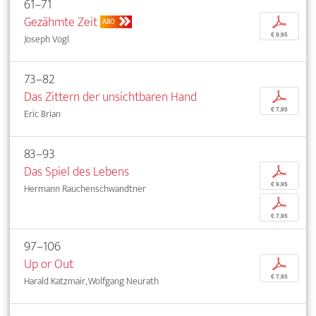
61–71
Gezähmte Zeit
p
ABO
€ 9,95
Joseph Vogl
73–82
Das Zittern der unsichtbaren Hand
p
€ 7,95
Eric Brian
83–93
Das Spiel des Lebens
p
€ 9,95
Hermann Rauchenschwandtner
p
€ 7,95
97–106
Up or Out
p
€ 7,95
Harald Katzmair, Wolfgang Neurath