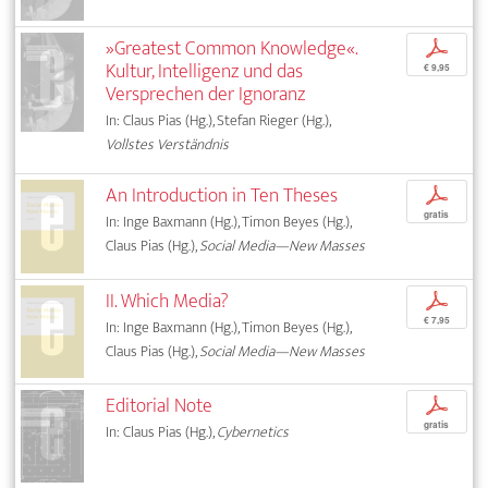
»Greatest Common Knowledge«.
p
Kultur, Intelligenz und das
€ 9,95
Versprechen der Ignoranz
In: Claus Pias (Hg.), Stefan Rieger (Hg.),
Vollstes Verständnis
An Introduction in Ten Theses
p
gratis
In: Inge Baxmann (Hg.), Timon Beyes (Hg.),
Claus Pias (Hg.),
Social Media—New Masses
II. Which Media?
p
€ 7,95
In: Inge Baxmann (Hg.), Timon Beyes (Hg.),
Claus Pias (Hg.),
Social Media—New Masses
Editorial Note
p
gratis
In: Claus Pias (Hg.),
Cybernetics