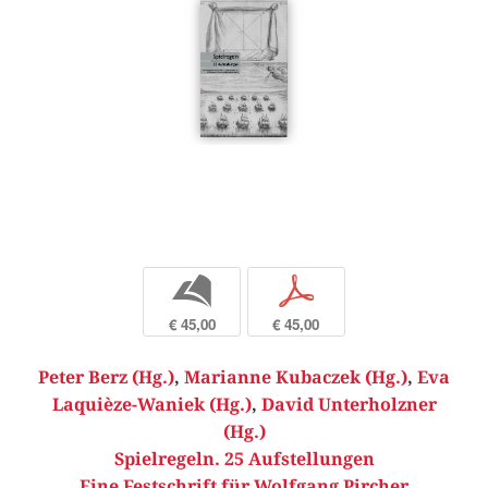
b
p
€ 45,00
€ 45,00
Peter Berz (Hg.)
,
Marianne Kubaczek (Hg.)
,
Eva
Laquièze-Waniek (Hg.)
,
David Unterholzner
(Hg.)
Spielregeln. 25 Aufstellungen
Eine Festschrift für Wolfgang Pircher