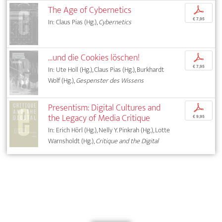
The Age of Cybernetics
p
€ 7,95
In: Claus Pias (Hg.),
Cybernetics
...und die Cookies löschen!
p
€ 7,95
In: Ute Holl (Hg.), Claus Pias (Hg.), Burkhardt
Wolf (Hg.),
Gespenster des Wissens
Presentism: Digital Cultures and
p
the Legacy of Media Critique
€ 9,95
In: Erich Hörl (Hg.), Nelly Y. Pinkrah (Hg.), Lotte
Warnsholdt (Hg.),
Critique and the Digital