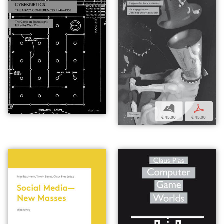
b
p
€ 45,00
€ 45,00