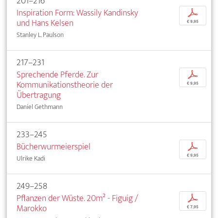
201–216
Inspiration Form: Wassily Kandinsky
p
und Hans Kelsen
€ 9,95
Stanley L. Paulson
217–231
Sprechende Pferde. Zur
p
Kommunikationstheorie der
€ 9,95
Übertragung
Daniel Gethmann
233–245
Bücherwurmeierspiel
p
€ 9,95
Ulrike Kadi
249–258
Pflanzen der Wüste. 20m² - Figuig /
p
Marokko
€ 7,95