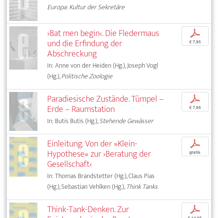
Europa: Kultur der Sekretäre
›Bat men begin‹. Die Fledermaus
p
und die Erfindung der
€ 7,95
Abschreckung
In: Anne von der Heiden (Hg.), Joseph Vogl
(Hg.),
Politische Zoologie
Paradiesische Zustände. Tümpel –
p
Erde – Raumstation
€ 7,95
In: Butis Butis (Hg.),
Stehende Gewässer
Einleitung. Von der »Klein-
p
Hypothese« zur ›Beratung der
gratis
Gesellschaft‹
In: Thomas Brandstetter (Hg.), Claus Pias
(Hg.), Sebastian Vehlken (Hg.),
Think Tanks
Think-Tank-Denken. Zur
p