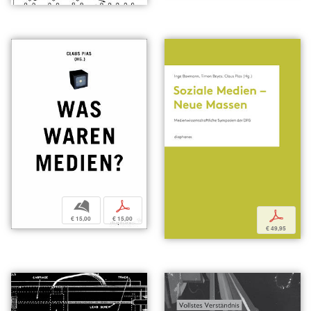
b
p
p
€ 15,00
€ 15,00
€ 49,95