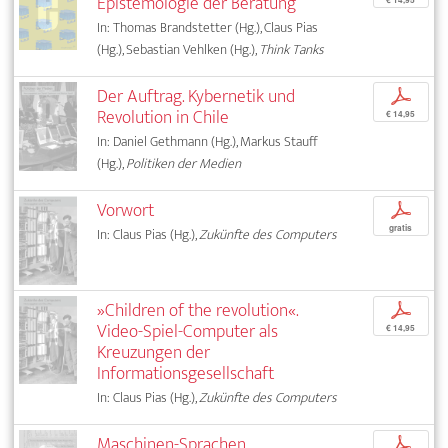
Epistemologie der Beratung
€ 14,95
In: Thomas Brandstetter (Hg.), Claus Pias
(Hg.), Sebastian Vehlken (Hg.),
Think Tanks
Der Auftrag. Kybernetik und
p
Revolution in Chile
€ 14,95
In: Daniel Gethmann (Hg.), Markus Stauff
(Hg.),
Politiken der Medien
Vorwort
p
gratis
In: Claus Pias (Hg.),
Zukünfte des Computers
»Children of the revolution«.
p
Video-Spiel-Computer als
€ 14,95
Kreuzungen der
Informationsgesellschaft
In: Claus Pias (Hg.),
Zukünfte des Computers
Maschinen-Sprachen
p