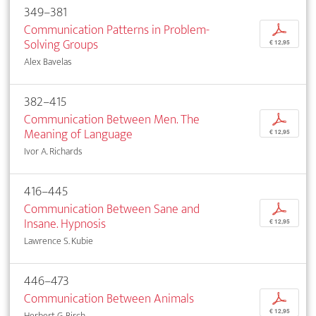
349–381
Communication Patterns in Problem-
p
Solving Groups
€ 12,95
Alex Bavelas
382–415
Communication Between Men. The
p
Meaning of Language
€ 12,95
Ivor A. Richards
416–445
Communication Between Sane and
p
Insane. Hypnosis
€ 12,95
Lawrence S. Kubie
446–473
Communication Between Animals
p
€ 12,95
Herbert G. Birch