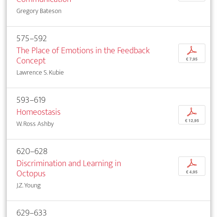
Gregory Bateson
575–592
The Place of Emotions in the Feedback
p
Concept
€ 7,95
Lawrence S. Kubie
593–619
Homeostasis
p
€ 12,95
W. Ross Ashby
620–628
Discrimination and Learning in
p
Octopus
€ 4,95
J.Z. Young
629–633