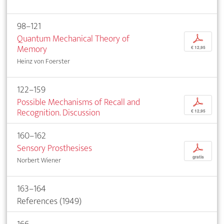
98–121
Quantum Mechanical Theory of
p
Memory
€ 12,95
Heinz von Foerster
122–159
Possible Mechanisms of Recall and
p
Recognition. Discussion
€ 12,95
160–162
Sensory Prosthesises
p
gratis
Norbert Wiener
163–164
References (1949)