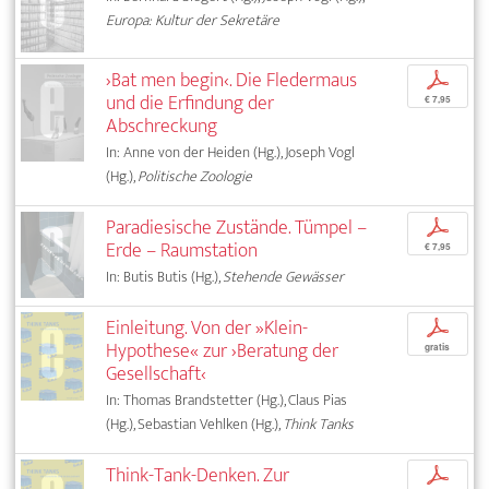
Europa: Kultur der Sekretäre
›Bat men begin‹. Die Fledermaus
p
und die Erfindung der
€ 7,95
Abschreckung
In: Anne von der Heiden (Hg.), Joseph Vogl
(Hg.),
Politische Zoologie
Paradiesische Zustände. Tümpel –
p
Erde – Raumstation
€ 7,95
In: Butis Butis (Hg.),
Stehende Gewässer
Einleitung. Von der »Klein-
p
Hypothese« zur ›Beratung der
gratis
Gesellschaft‹
In: Thomas Brandstetter (Hg.), Claus Pias
(Hg.), Sebastian Vehlken (Hg.),
Think Tanks
Think-Tank-Denken. Zur
p