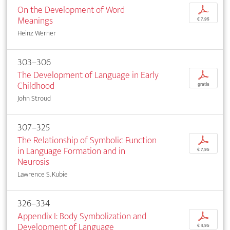
On the Development of Word
p
Meanings
€ 7,95
Heinz Werner
303–306
The Development of Language in Early
p
Childhood
gratis
John Stroud
307–325
The Relationship of Symbolic Function
p
in Language Formation and in
€ 7,95
Neurosis
Lawrence S. Kubie
326–334
Appendix I: Body Symbolization and
p
Development of Language
€ 4,95