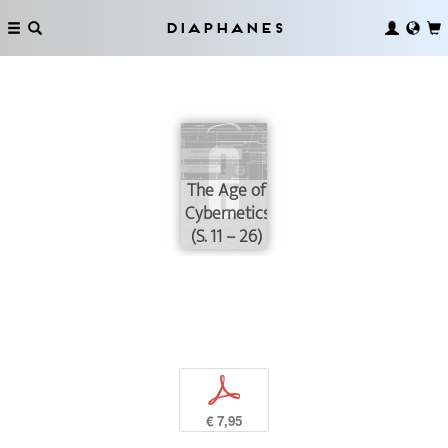
Diaphanes
The Age of
Cybernetics
(S. 11 – 26)
p
€ 7,95