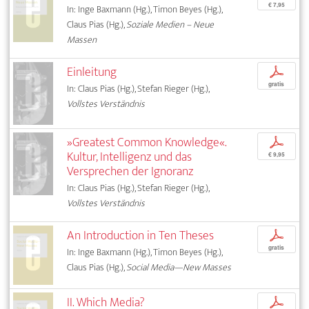
€ 7,95
In: Inge Baxmann (Hg.), Timon Beyes (Hg.),
Claus Pias (Hg.),
Soziale Medien – Neue
Massen
Einleitung
p
gratis
In: Claus Pias (Hg.), Stefan Rieger (Hg.),
Vollstes Verständnis
»Greatest Common Knowledge«.
p
Kultur, Intelligenz und das
€ 9,95
Versprechen der Ignoranz
In: Claus Pias (Hg.), Stefan Rieger (Hg.),
Vollstes Verständnis
An Introduction in Ten Theses
p
gratis
In: Inge Baxmann (Hg.), Timon Beyes (Hg.),
Claus Pias (Hg.),
Social Media—New Masses
II. Which Media?
p