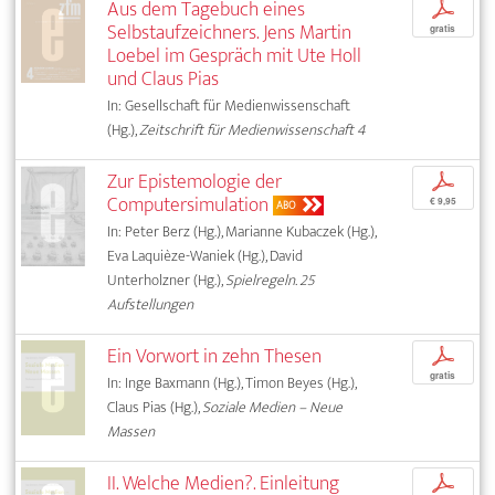
Aus dem Tagebuch eines
p
Selbstaufzeichners. Jens Martin
gratis
Loebel im Gespräch mit Ute Holl
und Claus Pias
In: Gesellschaft für Medienwissenschaft
(Hg.),
Zeitschrift für Medienwissenschaft 4
Zur Epistemologie der
p
Computersimulation
€ 9,95
ABO
In: Peter Berz (Hg.), Marianne Kubaczek (Hg.),
Eva Laquièze-Waniek (Hg.), David
Unterholzner (Hg.),
Spielregeln. 25
Aufstellungen
Ein Vorwort in zehn Thesen
p
gratis
In: Inge Baxmann (Hg.), Timon Beyes (Hg.),
Claus Pias (Hg.),
Soziale Medien – Neue
Massen
II. Welche Medien?. Einleitung
p