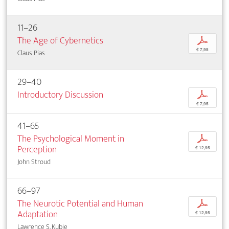
11–26
The Age of Cybernetics
p
€ 7,95
Claus Pias
29–40
Introductory Discussion
p
€ 7,95
41–65
The Psychological Moment in
p
Perception
€ 12,95
John Stroud
66–97
The Neurotic Potential and Human
p
Adaptation
€ 12,95
Lawrence S. Kubie