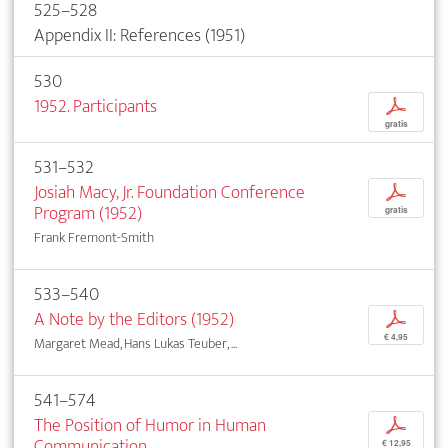
525–528
Appendix II: References (1951)
530
1952. Participants
p
gratis
531–532
Josiah Macy, Jr. Foundation Conference
p
Program (1952)
gratis
Frank Fremont-Smith
533–540
A Note by the Editors (1952)
p
€ 4,95
Margaret Mead, Hans Lukas Teuber, ...
541–574
The Position of Humor in Human
p
Communication
€ 12,95