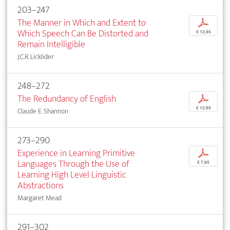
203–247
The Manner in Which and Extent to
p
Which Speech Can Be Distorted and
€ 12,95
Remain Intelligible
J.C.R. Licklider
248–272
The Redundancy of English
p
€ 12,95
Claude E. Shannon
273–290
Experience in Learning Primitive
p
Languages Through the Use of
€ 7,95
Learning High Level Linguistic
Abstractions
Margaret Mead
291–302