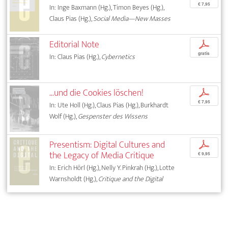
€ 7,95
In: Inge Baxmann (Hg.), Timon Beyes (Hg.),
Claus Pias (Hg.),
Social Media—New Masses
Editorial Note
p
gratis
In: Claus Pias (Hg.),
Cybernetics
...und die Cookies löschen!
p
€ 7,95
In: Ute Holl (Hg.), Claus Pias (Hg.), Burkhardt
Wolf (Hg.),
Gespenster des Wissens
Presentism: Digital Cultures and
p
the Legacy of Media Critique
€ 9,95
In: Erich Hörl (Hg.), Nelly Y. Pinkrah (Hg.), Lotte
Warnsholdt (Hg.),
Critique and the Digital