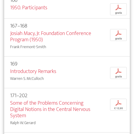
166
1950. Participants
p
gratis
167–168
Josiah Macy, Jr. Foundation Conference
p
Program (1950)
gratis
Frank Fremont-Smith
169
Introductory Remarks
p
gratis
Warren S. McCulloch
171–202
Some of the Problems Concerning
p
Digital Notions in the Central Nervous
€ 12,95
System
Ralph W. Gerard