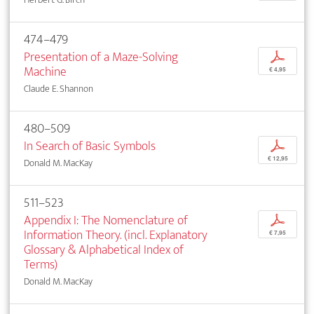
474–479
Presentation of a Maze-Solving
p
Machine
€ 4,95
Claude E. Shannon
480–509
In Search of Basic Symbols
p
€ 12,95
Donald M. MacKay
511–523
Appendix I: The Nomenclature of
p
Information Theory. (incl. Explanatory
€ 7,95
Glossary & Alphabetical Index of
Terms)
Donald M. MacKay