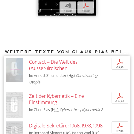
b
p
€ 75,00
€ 75,00
Weitere Texte von Claus Pias bei DIAPHANES
Contact – Die Welt des
p
(Ausser-)Irdischen
€ 9,95
In: Annett Zinsmeister (Hg.),
Constructing
Utopia
Zeit der Kybernetik – Eine
p
Einstimmung
€ 14,95
In: Claus Pias (Hg.),
Cybernetics | Kybernetik 2
Digitale Sekretäre: 1968, 1978, 1998
p
€ 7,95
In: Bernhard Siegert (Hg.), Joseph Vogl (Hg.),