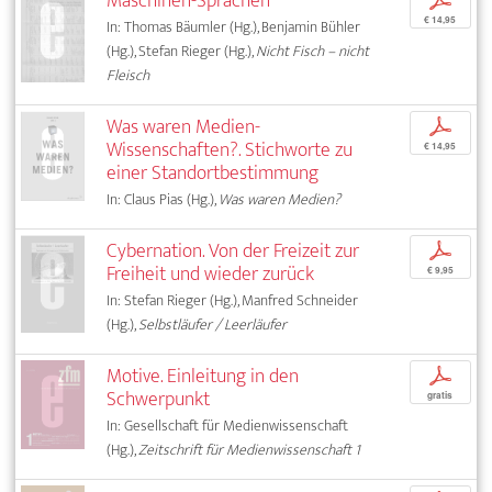
Maschinen-Sprachen
p
€ 14,95
In: Thomas Bäumler (Hg.), Benjamin Bühler
(Hg.), Stefan Rieger (Hg.),
Nicht Fisch – nicht
Fleisch
Was waren Medien-
p
Wissenschaften?. Stichworte zu
€ 14,95
einer Standortbestimmung
In: Claus Pias (Hg.),
Was waren Medien?
Cybernation. Von der Freizeit zur
p
Freiheit und wieder zurück
€ 9,95
In: Stefan Rieger (Hg.), Manfred Schneider
(Hg.),
Selbstläufer / Leerläufer
Motive. Einleitung in den
p
Schwerpunkt
gratis
In: Gesellschaft für Medienwissenschaft
(Hg.),
Zeitschrift für Medienwissenschaft 1