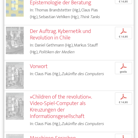
Epistemologie der Beratung
€ 14,95
In: Thomas Brandstetter (Hg.), Claus Pias
(Hg.), Sebastian Vehlken (Hg.),
Think Tanks
Der Auftrag. Kybernetik und
p
Revolution in Chile
€ 14,95
In: Daniel Gethmann (Hg.), Markus Stauff
(Hg.),
Politiken der Medien
Vorwort
p
gratis
In: Claus Pias (Hg.),
Zukünfte des Computers
»Children of the revolution«.
p
Video-Spiel-Computer als
€ 14,95
Kreuzungen der
Informationsgesellschaft
In: Claus Pias (Hg.),
Zukünfte des Computers