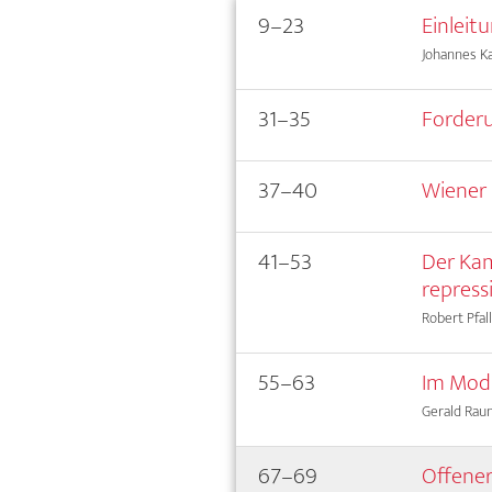
9–23
Einleit
Johannes Kag
31–35
Forderu
37–40
Wiener 
41–53
Der Kam
repress
Robert Pfal
55–63
Im Mod
Gerald Rau
67–69
Offener 