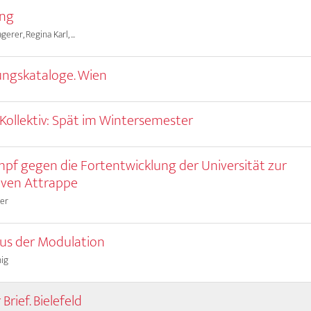
ung
erer, Regina Karl, ...
ngskataloge. Wien
Kollektiv: Spät im Wintersemester
pf gegen die Fortentwicklung der Universität zur
iven Attrappe
ler
us der Modulation
nig
Brief. Bielefeld