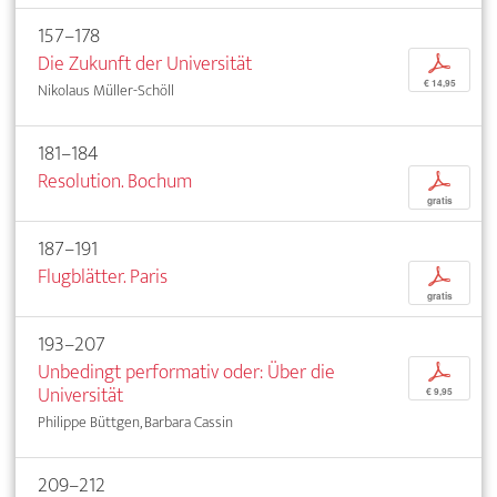
157–178
Die Zukunft der Universität
p
€ 14,95
Nikolaus Müller-Schöll
181–184
Resolution. Bochum
p
gratis
187–191
Flugblätter. Paris
p
gratis
193–207
Unbedingt performativ oder: Über die
p
Universität
€ 9,95
Philippe Büttgen, Barbara Cassin
209–212