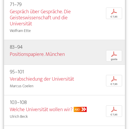
71–79
Gespräch über Gespräche. Die
p
Geisteswissenschaft und die
€ 7,95
Universität
Wolfram Ette
83–94
Positionspapiere. München
p
gratis
95–101
Verabschiedung der Universität
p
€ 7,95
Marcus Coelen
103–108
Welche Universität wollen wir?
p
ABO
€ 7,95
Ulrich Beck