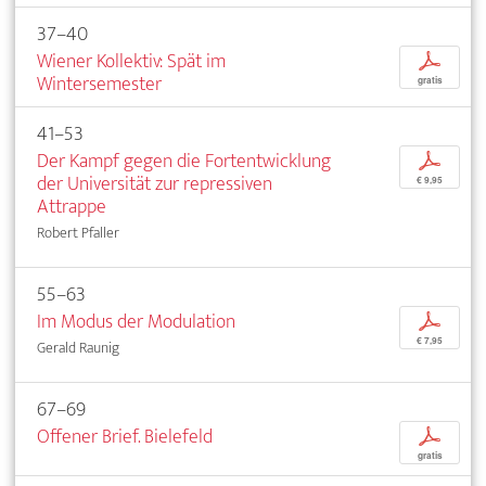
37–40
Wiener Kollektiv: Spät im
p
Wintersemester
gratis
41–53
Der Kampf gegen die Fortentwicklung
p
der Universität zur repressiven
€ 9,95
Attrappe
Robert Pfaller
55–63
Im Modus der Modulation
p
€ 7,95
Gerald Raunig
67–69
Offener Brief. Bielefeld
p
gratis