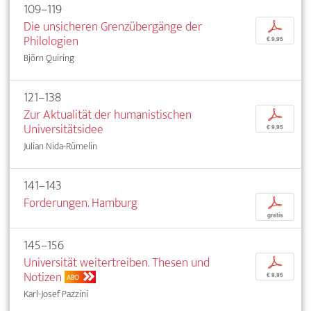
109–119
Die unsicheren Grenzübergänge der
p
Philologien
€ 9,95
Björn Quiring
121–138
Zur Aktualität der humanistischen
p
Universitätsidee
€ 9,95
Julian Nida-Rümelin
141–143
Forderungen. Hamburg
p
gratis
145–156
Universität weitertreiben. Thesen und
p
Notizen
€ 9,95
ABO
Karl-Josef Pazzini