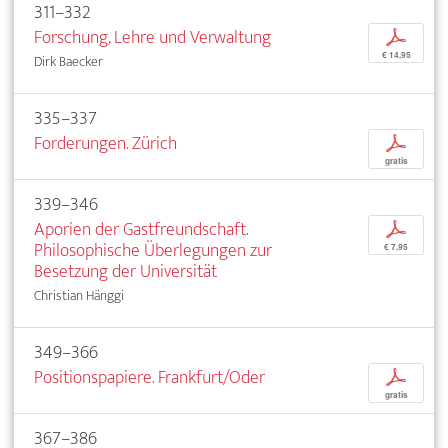
311–332
Forschung, Lehre und Verwaltung
p
€ 14,95
Dirk Baecker
335–337
Forderungen. Zürich
p
gratis
339–346
Aporien der Gastfreundschaft.
p
Philosophische Überlegungen zur
€ 7,95
Besetzung der Universität
Christian Hänggi
349–366
Positionspapiere. Frankfurt/Oder
p
gratis
367–386