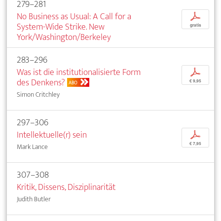
279–281
No Business as Usual: A Call for a
p
System-Wide Strike. New
gratis
York/Washington/Berkeley
283–296
Was ist die institutionalisierte Form
p
des Denkens?
€ 9,95
ABO
Simon Critchley
297–306
Intellektuelle(r) sein
p
€ 7,95
Mark Lance
307–308
Kritik, Dissens, Disziplinarität
Judith Butler