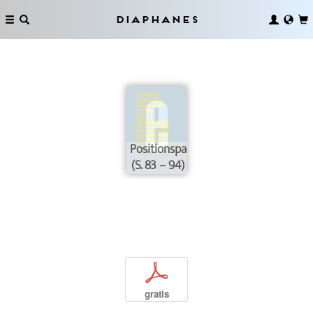
Diaphanes
Positionspapiere
(S. 83 – 94)
p
gratis