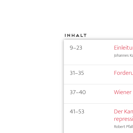
Inhalt
9–23
Einleit
Johannes Kag
31–35
Forderu
37–40
Wiener 
41–53
Der Kam
repress
Robert Pfal