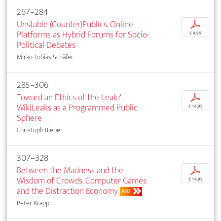
267–284
Unstable (Counter)Publics. Online
p
Platforms as Hybrid Forums for Socio-
€ 9,95
Political Debates
Mirko Tobias Schäfer
285–306
Toward an Ethics of the Leak?.
p
WikiLeaks as a Programmed Public
€ 14,95
Sphere
Christoph Bieber
307–328
Between the Madness and the
p
Wisdom of Crowds. Computer Games
€ 14,95
and the Distraction Economy
ABO
Peter Krapp