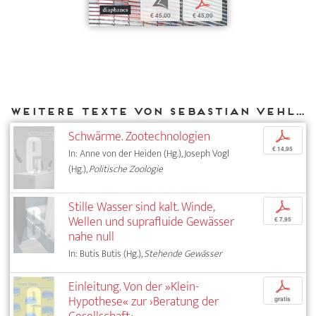
b
p
€ 45,00
€ 45,00
Weitere Texte von Sebastian Vehlken bei DIAPHANES
Schwärme. Zootechnologien
p
€ 14,95
In: Anne von der Heiden (Hg.), Joseph Vogl
(Hg.),
Politische Zoologie
Stille Wasser sind kalt. Winde,
p
Wellen und suprafluide Gewässer
€ 7,95
nahe null
In: Butis Butis (Hg.),
Stehende Gewässer
Einleitung. Von der »Klein-
p
Hypothese« zur ›Beratung der
gratis