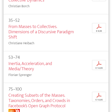
Collective Dynamics
Christian Borch
35–52
From Masses to Collectives.
p
Dimensions of a Discursive Paradigm
€ 9,95
Shift
Christiane Heibach
53–74
Inertia, Acceleration, and
p
Media/Theory
€ 14,95
Florian Sprenger
75–100
Creating Subsets of the Masses.
p
Taxonomies, Orders, and Crowds in
€ 14,95
Facebook’s Open Graph Protocol
ABO