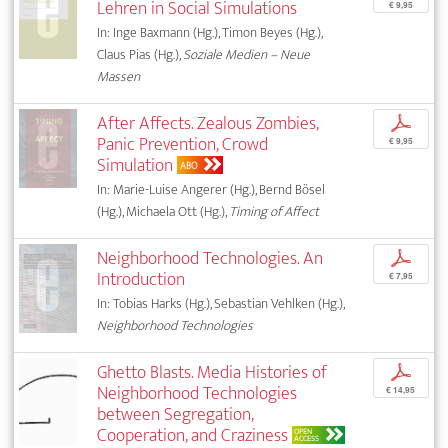
Lehren in Social Simulations
€ 9,95
In: Inge Baxmann (Hg.), Timon Beyes (Hg.),
Claus Pias (Hg.),
Soziale Medien – Neue
Massen
After Affects. Zealous Zombies,
p
Panic Prevention, Crowd
€ 9,95
Simulation
ABO
In: Marie-Luise Angerer (Hg.), Bernd Bösel
(Hg.), Michaela Ott (Hg.),
Timing of Affect
Neighborhood Technologies. An
p
Introduction
€ 7,95
In: Tobias Harks (Hg.), Sebastian Vehlken (Hg.),
Neighborhood Technologies
Ghetto Blasts. Media Histories of
p
Neighborhood Technologies
€ 14,95
between Segregation,
Cooperation, and Craziness
OPEN
ACCESS