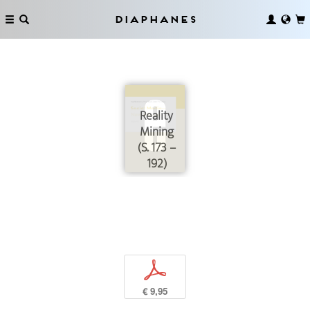
Diaphanes
Reality
Mining
(S. 173 –
192)
p
€ 9,95