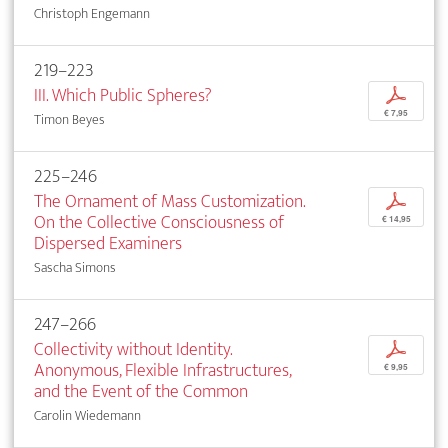
Christoph Engemann
219–223
III. Which Public Spheres?
p
€ 7,95
Timon Beyes
225–246
The Ornament of Mass Customization.
p
On the Collective Consciousness of
€ 14,95
Dispersed Examiners
Sascha Simons
247–266
Collectivity without Identity.
p
Anonymous, Flexible Infrastructures,
€ 9,95
and the Event of the Common
Carolin Wiedemann