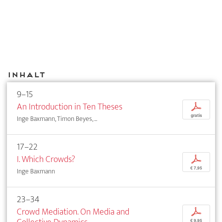
Inhalt
9–15
An Introduction in Ten Theses
p
gratis
Inge Baxmann, Timon Beyes, ...
17–22
I. Which Crowds?
p
€ 7,95
Inge Baxmann
23–34
Crowd Mediation. On Media and
p
€ 9,95