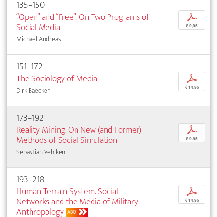
135–150
“Open” and “Free”. On Two Programs of
p
Social Media
€ 9,95
Michael Andreas
151–172
The Sociology of Media
p
€ 14,95
Dirk Baecker
173–192
Reality Mining. On New (and Former)
p
Methods of Social Simulation
€ 9,95
Sebastian Vehlken
193–218
Human Terrain System. Social
p
Networks and the Media of Military
€ 14,95
Anthropology
ABO