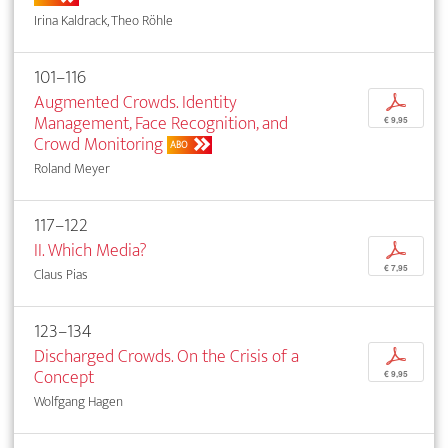
Irina Kaldrack, Theo Röhle
101–116
Augmented Crowds. Identity
p
Management, Face Recognition, and
€ 9,95
Crowd Monitoring
ABO
Roland Meyer
117–122
II. Which Media?
p
€ 7,95
Claus Pias
123–134
Discharged Crowds. On the Crisis of a
p
Concept
€ 9,95
Wolfgang Hagen