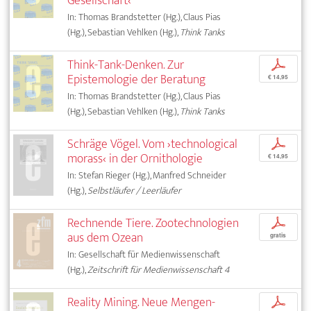
Gesellschaft‹
In: Thomas Brandstetter (Hg.), Claus Pias
(Hg.), Sebastian Vehlken (Hg.),
Think Tanks
Think-Tank-Denken. Zur
p
Epistemologie der Beratung
€ 14,95
In: Thomas Brandstetter (Hg.), Claus Pias
(Hg.), Sebastian Vehlken (Hg.),
Think Tanks
Schräge Vögel. Vom ›technological
p
morass‹ in der Ornithologie
€ 14,95
In: Stefan Rieger (Hg.), Manfred Schneider
(Hg.),
Selbstläufer / Leerläufer
Rechnende Tiere. Zootechnologien
p
aus dem Ozean
gratis
In: Gesellschaft für Medienwissenschaft
(Hg.),
Zeitschrift für Medienwissenschaft 4
Reality Mining. Neue Mengen-
p