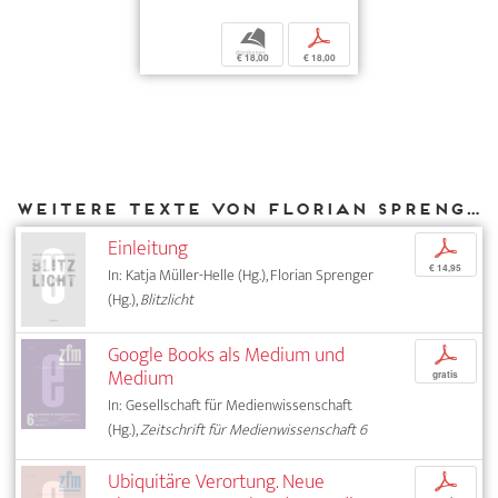
b
p
€ 18,00
€ 18,00
Weitere Texte von Florian Sprenger bei DIAPHANES
Einleitung
p
€ 14,95
In: Katja Müller-Helle (Hg.), Florian Sprenger
(Hg.),
Blitzlicht
Google Books als Medium und
p
Medium
gratis
In: Gesellschaft für Medienwissenschaft
(Hg.),
Zeitschrift für Medienwissenschaft 6
Ubiquitäre Verortung. Neue
p