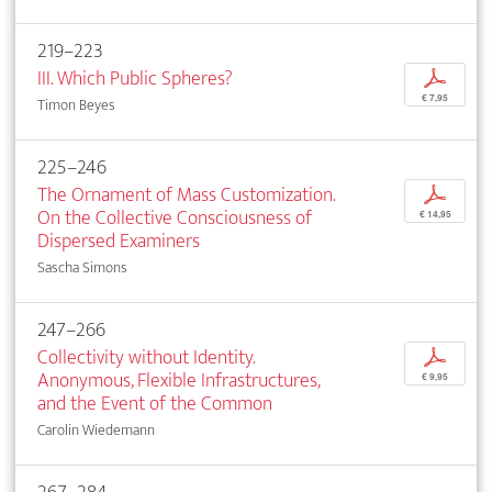
219–223
III. Which Public Spheres?
p
€ 7,95
Timon Beyes
225–246
The Ornament of Mass Customization.
p
On the Collective Consciousness of
€ 14,95
Dispersed Examiners
Sascha Simons
247–266
Collectivity without Identity.
p
Anonymous, Flexible Infrastructures,
€ 9,95
and the Event of the Common
Carolin Wiedemann