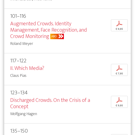
101–116
Augmented Crowds. Identity
p
Management, Face Recognition, and
€ 9,95
Crowd Monitoring
ABO
Roland Meyer
117–122
II. Which Media?
p
€ 7,95
Claus Pias
123–134
Discharged Crowds. On the Crisis of a
p
Concept
€ 9,95
Wolfgang Hagen
135–150