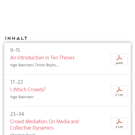
Inhalt
9–15
An Introduction in Ten Theses
p
gratis
Inge Baxmann, Timon Beyes, ...
17–22
I. Which Crowds?
p
€ 7,95
Inge Baxmann
23–34
Crowd Mediation. On Media and
p
Collective Dynamics
€ 9,95