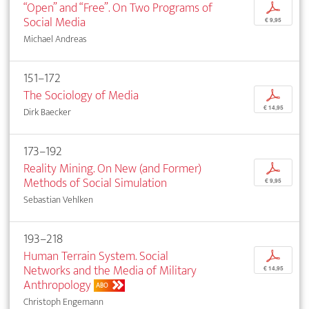
“Open” and “Free”. On Two Programs of
p
Social Media
€ 9,95
Michael Andreas
151–172
The Sociology of Media
p
€ 14,95
Dirk Baecker
173–192
Reality Mining. On New (and Former)
p
Methods of Social Simulation
€ 9,95
Sebastian Vehlken
193–218
Human Terrain System. Social
p
Networks and the Media of Military
€ 14,95
Anthropology
ABO
Christoph Engemann