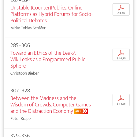
267–284
Unstable (Counter)Publics. Online
p
Platforms as Hybrid Forums for Socio-
€ 9,95
Political Debates
Mirko Tobias Schäfer
285–306
Toward an Ethics of the Leak?.
p
WikiLeaks as a Programmed Public
€ 14,95
Sphere
Christoph Bieber
307–328
Between the Madness and the
p
Wisdom of Crowds. Computer Games
€ 14,95
and the Distraction Economy
ABO
Peter Krapp
329–336