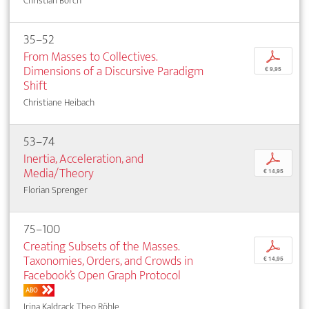
Christian Borch
35–52
From Masses to Collectives.
p
Dimensions of a Discursive Paradigm
€ 9,95
Shift
Christiane Heibach
53–74
Inertia, Acceleration, and
p
Media/Theory
€ 14,95
Florian Sprenger
75–100
Creating Subsets of the Masses.
p
Taxonomies, Orders, and Crowds in
€ 14,95
Facebook’s Open Graph Protocol
ABO
Irina Kaldrack, Theo Röhle