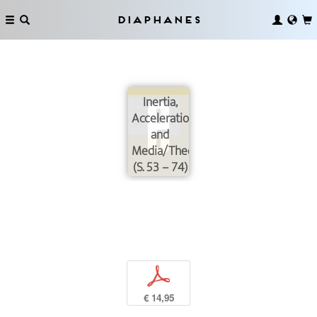
Diaphanes
Inertia,
Acceleration,
and
Media/Theory
(S. 53 – 74)
p
€ 14,95