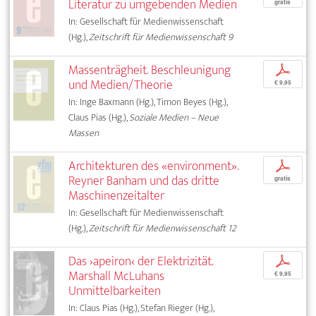
Literatur zu umgebenden Medien
gratis
In: Gesellschaft für Medienwissenschaft
(Hg.),
Zeitschrift für Medienwissenschaft 9
Massenträgheit. Beschleunigung
p
und Medien/Theorie
€ 9,95
In: Inge Baxmann (Hg.), Timon Beyes (Hg.),
Claus Pias (Hg.),
Soziale Medien – Neue
Massen
Architekturen des «environment».
p
Reyner Banham und das dritte
gratis
Maschinenzeitalter
In: Gesellschaft für Medienwissenschaft
(Hg.),
Zeitschrift für Medienwissenschaft 12
Das ›apeiron‹ der Elektrizität.
p
Marshall McLuhans
€ 9,95
Unmittelbarkeiten
In: Claus Pias (Hg.), Stefan Rieger (Hg.),