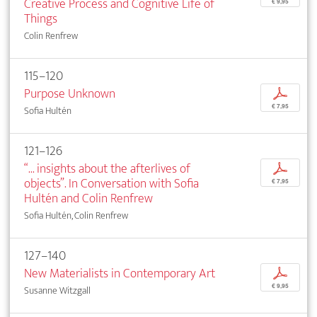
Creative Process and Cognitive Life of
€ 9,95
Things
Colin Renfrew
115–120
Purpose Unknown
p
€ 7,95
Sofia Hultén
121–126
“... insights about the afterlives of
p
objects”. In Conversation with Sofia
€ 7,95
Hultén and Colin Renfrew
Sofia Hultén, Colin Renfrew
127–140
New Materialists in Contemporary Art
p
€ 9,95
Susanne Witzgall