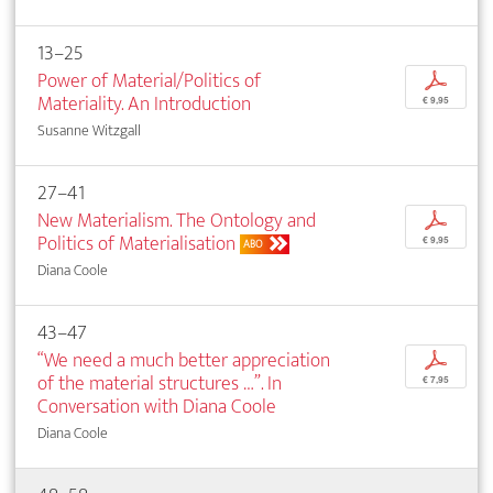
13–25
Power of Material/Politics of
p
Materiality. An Introduction
€ 9,95
Susanne Witzgall
27–41
New Materialism. The Ontology and
p
Politics of Materialisation
€ 9,95
ABO
Diana Coole
43–47
“We need a much better appreciation
p
of the material structures …”. In
€ 7,95
Conversation with Diana Coole
Diana Coole