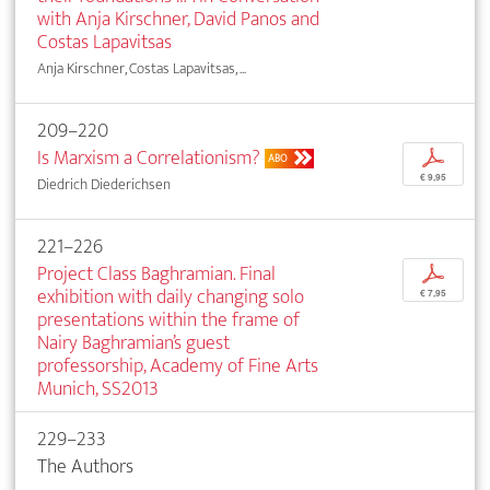
with Anja Kirschner, David Panos and
Costas Lapavitsas
Anja Kirschner, Costas Lapavitsas, ...
209–220
Is Marxism a Correlationism?
p
ABO
€ 9,95
Diedrich Diederichsen
221–226
Project Class Baghramian. Final
p
exhibition with daily changing solo
€ 7,95
presentations within the frame of
Nairy Baghramian’s guest
professorship, Academy of Fine Arts
Munich, SS2013
229–233
The Authors