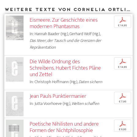
Weitere Texte von Cornelia Ortlieb bei DIAPHANES
Eismeere. Zur Geschichte eines
p
modernen Phantasmas
€ 14,95
In: Hannah Baader (Hg.), Gerhard Wolf (Hg.),
Das Meer, der Tausch und die Grenzen der
Repräsentation
Die Wilde Ordnung des
p
Schreibens. Hubert Fichtes Pläne
€ 14,95
und Zettel
In: Christoph Hoffmann (Hg.),
Daten sichern
Jean Pauls Punktiermanier
p
€ 7,95
In: Jutta Voorhoeve (Hg.),
Welten schaffen
Poetische Nihilisten und andere
p
Formen der Nichtphilosophie
€ 9,95