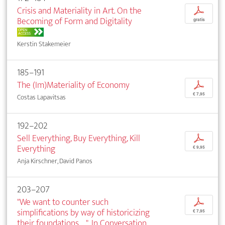
Crisis and Materiality in Art. On the
p
Becoming of Form and Digitality
gratis
OPEN
ACCESS
Kerstin Stakemeier
185–191
The (Im)Materiality of Economy
p
€ 7,95
Costas Lapavitsas
192–202
Sell Everything, Buy Everything, Kill
p
Everything
€ 9,95
Anja Kirschner, David Panos
203–207
"We want to counter such
p
simplifications by way of historicizing
€ 7,95
their foundations …". In Conversation