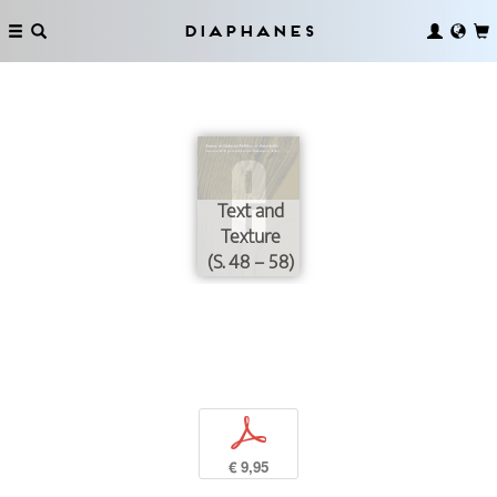
Diaphanes
Text and
Texture
(S. 48 – 58)
p
€ 9,95