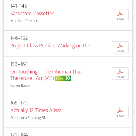
141–145
Kassetten, Cassettes
p
€ 7,95
Manfred Pernice
146–152
Project Class Pernice. Working on the
p
€ 7,95
153–164
On Touching – The Inhuman That
p
Therefore I Am (v1.1)
OPEN
€ 9,95
ACCESS
Karen Barad
165–171
Actually 12 Times Alissa
p
€ 7,95
Discoteca Flaming Star
172–184