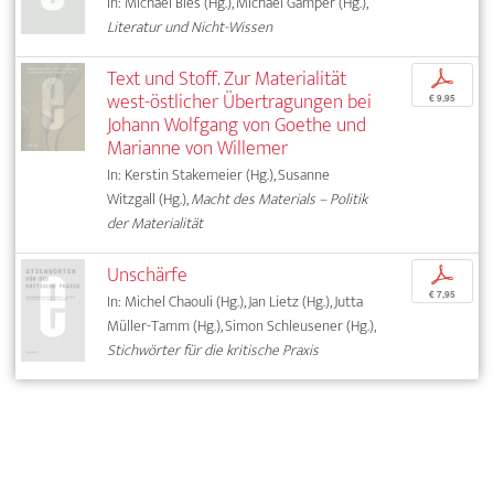
In: Michael Bies (Hg.), Michael Gamper (Hg.),
Literatur und Nicht-Wissen
Text und Stoff. Zur Materialität
p
west-östlicher Übertragungen bei
€ 9,95
Johann Wolfgang von Goethe und
Marianne von Willemer
In: Kerstin Stakemeier (Hg.), Susanne
Witzgall (Hg.),
Macht des Materials – Politik
der Materialität
Unschärfe
p
€ 7,95
In: Michel Chaouli (Hg.), Jan Lietz (Hg.), Jutta
Müller-Tamm (Hg.), Simon Schleusener (Hg.),
Stichwörter für die kritische Praxis