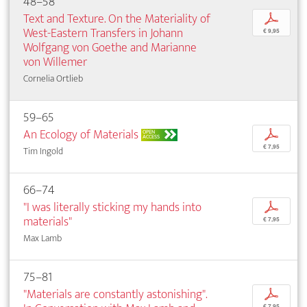
48–58
Text and Texture. On the Materiality of
p
West-Eastern Transfers in Johann
€ 9,95
Wolfgang von Goethe and Marianne
von Willemer
Cornelia Ortlieb
59–65
An Ecology of Materials
p
OPEN
ACCESS
€ 7,95
Tim Ingold
66–74
"I was literally sticking my hands into
p
materials"
€ 7,95
Max Lamb
75–81
"Materials are constantly astonishing".
p
€ 7,95