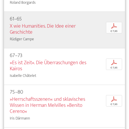
Roland Borgards
61–65
X wie Humanities. Die Idee einer
p
Geschichte
€ 7,95
Rüdiger Campe
67–73
»Es ist Zeit«. Die Überraschungen des
p
Kairos
€ 7,95
Isabelle Châtelet
75–80
»Herrschaftsszenen« und sklavisches
p
Wissen in Herman Melvilles »Benito
€ 7,95
Cereno«
Iris Därmann