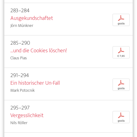
283–284
Ausgekundschaftet
p
gratis
Jörn Münkner
285–290
...und die Cookies löschen!
p
€ 7,95
Claus Pias
291–294
Ein historischer Un-Fall
p
gratis
Mark Potocnik
295–297
Vergesslichkeit
p
gratis
Nils Röller