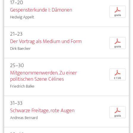
17–20
Gespensterkunde I: Dämonen
p
gratis
Hedwig Appelt
21–23
Der Vortrag als Medium und Form
p
gratis
Dirk Baecker
25–30
Mitgenommenwerden. Zu einer
p
politischen Szene Célines
€ 7,95
Friedrich Balke
31–33
Schwarze Freitage, rote Augen
p
gratis
Andreas Bernard