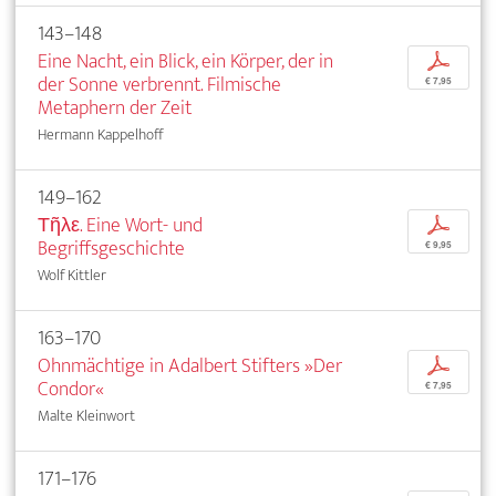
143–148
Eine Nacht, ein Blick, ein Körper, der in
p
der Sonne verbrennt. Filmische
€ 7,95
Metaphern der Zeit
Hermann Kappelhoff
149–162
Τῆλε. Eine Wort- und
p
Begriffsgeschichte
€ 9,95
Wolf Kittler
163–170
Ohnmächtige in Adalbert Stifters »Der
p
Condor«
€ 7,95
Malte Kleinwort
171–176