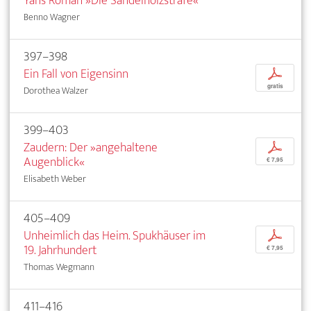
Yans Roman »Die Sandelholzstrafe«
Benno Wagner
397–398
Ein Fall von Eigensinn
p
gratis
Dorothea Walzer
399–403
Zaudern: Der »angehaltene
p
Augenblick«
€ 7,95
Elisabeth Weber
405–409
Unheimlich das Heim. Spukhäuser im
p
19. Jahrhundert
€ 7,95
Thomas Wegmann
411–416