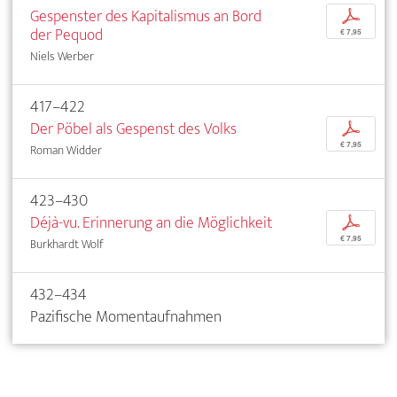
Gespenster des Kapitalismus an Bord
p
der Pequod
€ 7,95
Niels Werber
417–422
Der Pöbel als Gespenst des Volks
p
€ 7,95
Roman Widder
423–430
Déjà-vu. Erinnerung an die Möglichkeit
p
€ 7,95
Burkhardt Wolf
432–434
Pazifische Momentaufnahmen