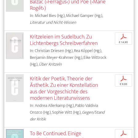
Balzac (›Ferragus‹) und Poe (›Marie
Rogêt‹)
In: Michael Bies (Hg.), Michael Gamper (Hg.),
Literatur und Nicht-Wissen
Kritzeleien im Sudelbuch. Zu
p
Lichtenbergs Schreibverfahren
€ 14,95
In: Christian Driesen (Hg.), Rea Köppel (Hg.),
Benjamin Meyer-Krahmer (Hg.), Eike Wittrock
(Hg.),
Über Kritzeln
Kritik der Poetik, Theorie der
p
Ästhetik. Zu einer Konstellation
€ 9,95
aus der Vorgeschichte des
modernen Literaturwissens
In: Andrea Allerkamp (Hg.), Pablo Valdivia
Orozco (Hg.), Sophie Witt (Hg.),
Gegen/Stand
der Kritik
To Be Continued. Einige
p