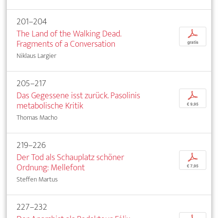
201–204
The Land of the Walking Dead.
p
Fragments of a Conversation
gratis
Niklaus Largier
205–217
Das Gegessene isst zurück. Pasolinis
p
metabolische Kritik
€ 9,95
Thomas Macho
219–226
Der Tod als Schauplatz schöner
p
Ordnung: Mellefont
€ 7,95
Steffen Martus
227–232