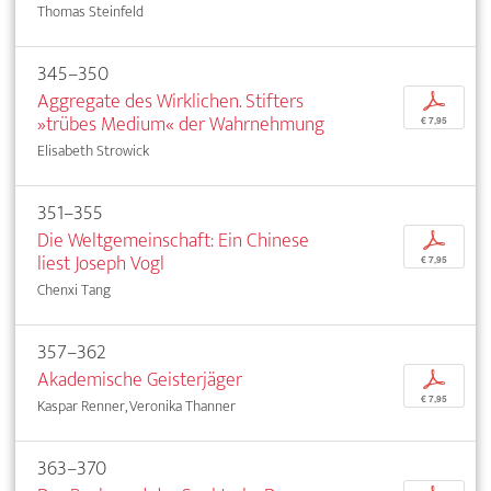
Thomas Steinfeld
345–350
Aggregate des Wirklichen. Stifters
p
»trübes Medium« der Wahrnehmung
€ 7,95
Elisabeth Strowick
351–355
Die Weltgemeinschaft: Ein Chinese
p
liest Joseph Vogl
€ 7,95
Chenxi Tang
357–362
Akademische Geisterjäger
p
€ 7,95
Kaspar Renner, Veronika Thanner
363–370