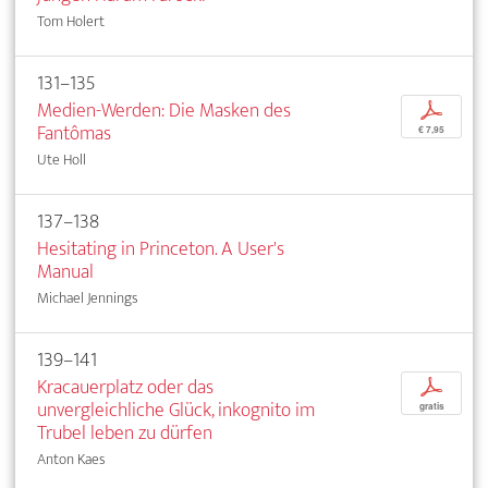
Tom Holert
131–135
Medien-Werden: Die Masken des
p
Fantômas
€ 7,95
Ute Holl
137–138
Hesitating in Princeton. A User's
Manual
Michael Jennings
139–141
Kracauerplatz oder das
p
unvergleichliche Glück, inkognito im
gratis
Trubel leben zu dürfen
Anton Kaes