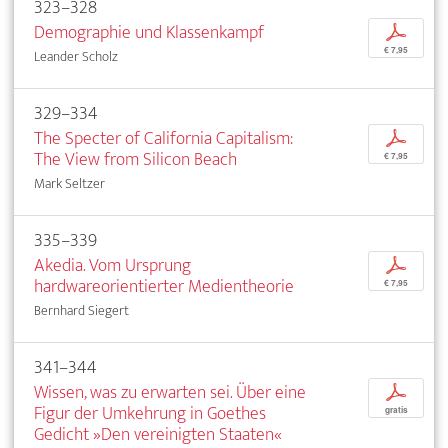
323–328
Demographie und Klassenkampf
p
€ 7,95
Leander Scholz
329–334
The Specter of California Capitalism:
p
The View from Silicon Beach
€ 7,95
Mark Seltzer
335–339
Akedia. Vom Ursprung
p
hardwareorientierter Medientheorie
€ 7,95
Bernhard Siegert
341–344
Wissen, was zu erwarten sei. Über eine
p
Figur der Umkehrung in Goethes
gratis
Gedicht »Den vereinigten Staaten«