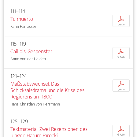
111–114
Tu muerto
p
gratis
Karin Harrasser
115–119
Caillois' Gespenster
p
€ 7,95
Anne von der Heiden
121–124
Maßstabswechsel. Das
p
Schicksalsdrama und die Krise des
gratis
Regierens um 1800
Hans-Christian von Herrmann
125–129
Textmaterial. Zwei Rezensionen des
p
jungen Harum Farocki
€ 7,95