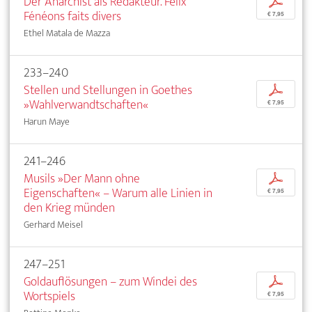
Der Anarchist als Redakteur. Félix
p
Fénéons faits divers
€ 7,95
Ethel Matala de Mazza
233–240
Stellen und Stellungen in Goethes
p
»Wahlverwandtschaften«
€ 7,95
Harun Maye
241–246
Musils »Der Mann ohne
p
Eigenschaften« – Warum alle Linien in
€ 7,95
den Krieg münden
Gerhard Meisel
247–251
Goldauflösungen – zum Windei des
p
Wortspiels
€ 7,95