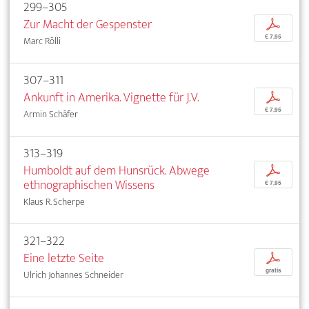
299–305
Zur Macht der Gespenster
p
€ 7,95
Marc Rölli
307–311
Ankunft in Amerika. Vignette für J.V.
p
€ 7,95
Armin Schäfer
313–319
Humboldt auf dem Hunsrück. Abwege
p
ethnographischen Wissens
€ 7,95
Klaus R. Scherpe
321–322
Eine letzte Seite
p
gratis
Ulrich Johannes Schneider