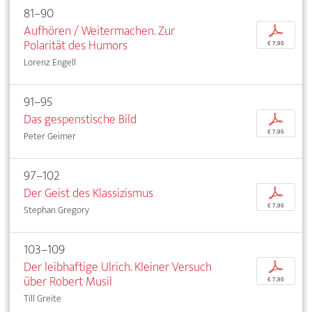
81–90
Aufhören / Weitermachen. Zur
p
Polarität des Humors
€ 7,95
Lorenz Engell
91–95
Das gespenstische Bild
p
€ 7,95
Peter Geimer
97–102
Der Geist des Klassizismus
p
€ 7,95
Stephan Gregory
103–109
Der leibhaftige Ulrich. Kleiner Versuch
p
über Robert Musil
€ 7,95
Till Greite