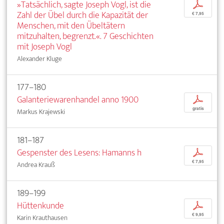
»Tatsächlich, sagte Joseph Vogl, ist die
p
Zahl der Übel durch die Kapazität der
€ 7,95
Menschen, mit den Übeltätern
mitzuhalten, begrenzt.«. 7 Geschichten
mit Joseph Vogl
Alexander Kluge
177–180
Galanteriewarenhandel anno 1900
p
gratis
Markus Krajewski
181–187
Gespenster des Lesens: Hamanns h
p
€ 7,95
Andrea Krauß
189–199
Hüttenkunde
p
€ 9,95
Karin Krauthausen