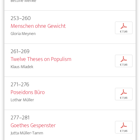
Bettine Menke
253–260
Menschen ohne Gewicht
p
€ 7,95
Gloria Meynen
261–269
Twelve Theses on Populism
p
€ 7,95
Klaus Mladek
271–276
Poseidons Büro
p
€ 7,95
Lothar Müller
277–281
Goethes Gespenster
p
€ 7,95
Jutta Müller-Tamm