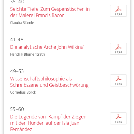
35–40
Seichte Tiefe. Zum Gespenstischen in
p
der Malerei Francis Bacon
€ 7,95
Claudia Blümle
41–48
Die analytische Arche John Wilkins'
p
€ 7,95
Hendrik Blumentrath
49–53
Wissenschaftsphilosophie als
p
Schreibszene und Geistbeschwörung
€ 7,95
Cornelius Borck
55–60
Die Legende vom Kampf der Ziegen
p
mit den Hunden auf der Isla Juan
€ 7,95
Fernández