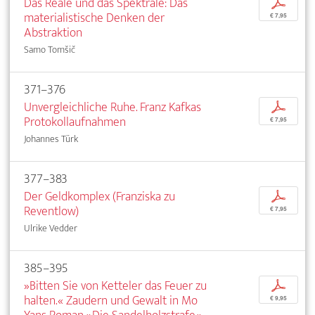
Das Reale und das Spektrale: Das
p
materialistische Denken der
€ 7,95
Abstraktion
Samo Tomšič
371–376
Unvergleichliche Ruhe. Franz Kafkas
p
Protokollaufnahmen
€ 7,95
Johannes Türk
377–383
Der Geldkomplex (Franziska zu
p
Reventlow)
€ 7,95
Ulrike Vedder
385–395
»Bitten Sie von Ketteler das Feuer zu
p
halten.« Zaudern und Gewalt in Mo
€ 9,95