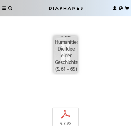
Diaphanes
X wie
Humanities.
Die Idee
einer
Geschichte
(S. 61 – 65)
p
€ 7,95