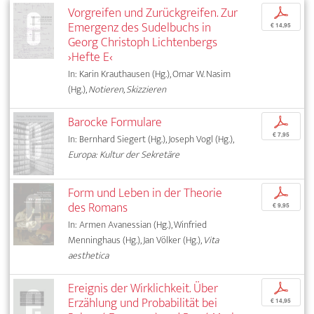
Vorgreifen und Zurückgreifen. Zur
p
Emergenz des Sudelbuchs in
€ 14,95
Georg Christoph Lichtenbergs
›Hefte E‹
In: Karin Krauthausen (Hg.), Omar W. Nasim
(Hg.),
Notieren, Skizzieren
Barocke Formulare
p
€ 7,95
In: Bernhard Siegert (Hg.), Joseph Vogl (Hg.),
Europa: Kultur der Sekretäre
Form und Leben in der Theorie
p
des Romans
€ 9,95
In: Armen Avanessian (Hg.), Winfried
Menninghaus (Hg.), Jan Völker (Hg.),
Vita
aesthetica
Ereignis der Wirklichkeit. Über
p
Erzählung und Probabilität bei
€ 14,95