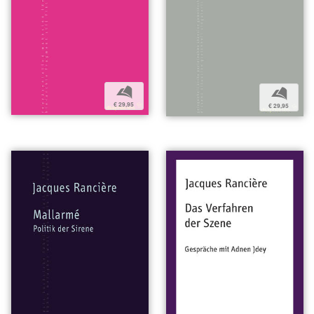
b
b
€ 29,95
€ 29,95