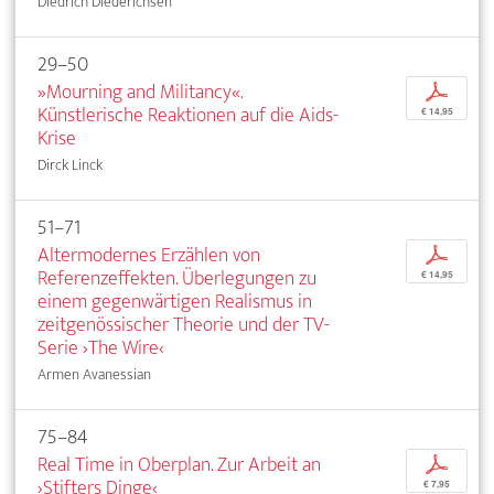
Diedrich Diederichsen
29–50
»Mourning and Militancy«.
p
Künstlerische Reaktionen auf die Aids-
€ 14,95
Krise
Dirck Linck
51–71
Altermodernes Erzählen von
p
Referenzeffekten. Überlegungen zu
€ 14,95
einem gegenwärtigen Realismus in
zeitgenössischer Theorie und der TV-
Serie ›The Wire‹
Armen Avanessian
75–84
Real Time in Oberplan. Zur Arbeit an
p
›Stifters Dinge‹
€ 7,95