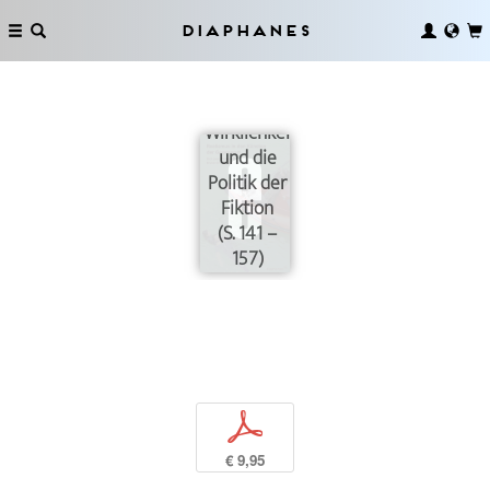
Diaphanes
Der
Wirklichkeitseffekt
und die
Politik der
Fiktion
(S. 141 –
157)
p
€ 9,95