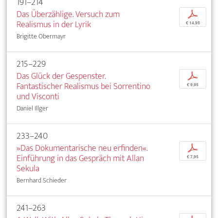
191–214
Das Überzählige. Versuch zum
p
Realismus in der Lyrik
€ 14,95
Brigitte Obermayr
215–229
Das Glück der Gespenster.
p
Fantastischer Realismus bei Sorrentino
€ 9,95
und Visconti
Daniel Illger
233–240
»Das Dokumentarische neu erfinden«.
p
Einführung in das Gespräch mit Allan
€ 7,95
Sekula
Bernhard Schieder
241–263