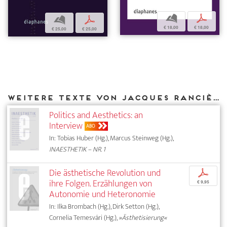
b
p
b
p
€ 18,00
€ 18,00
€ 25,00
€ 25,00
Weitere Texte von Jacques Rancière bei DIAPHANES
Politics and Aesthetics: an
Interview
ABO
In: Tobias Huber (Hg.), Marcus Steinweg (Hg.),
INAESTHETIK – NR. 1
Die ästhetische Revolution und
p
ihre Folgen. Erzählungen von
€ 9,95
Autonomie und Heteronomie
In: Ilka Brombach (Hg.), Dirk Setton (Hg.),
Cornelia Temesvári (Hg.),
»Ästhetisierung«