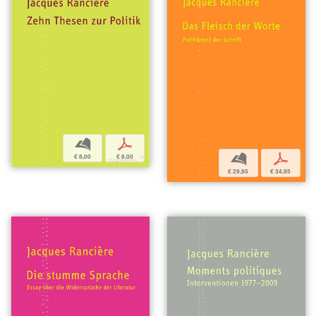
b
p
b
p
€ 8,00
€ 8,00
€ 29,95
€ 34,95