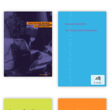
b
€ 14,95