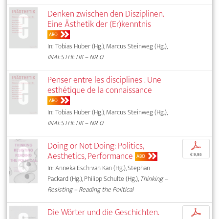
Denken zwischen den Disziplinen.
Eine Ästhetik der (Er)kenntnis
ABO
In: Tobias Huber (Hg.), Marcus Steinweg (Hg.),
INAESTHETIK – NR. 0
Penser entre les disciplines . Une
esthétique de la connaissance
ABO
In: Tobias Huber (Hg.), Marcus Steinweg (Hg.),
INAESTHETIK – NR. 0
Doing or Not Doing: Politics,
p
Aesthetics, Performance
€ 9,95
ABO
In: Anneka Esch-van Kan (Hg.), Stephan
Packard (Hg.), Philipp Schulte (Hg.),
Thinking –
Resisting – Reading the Political
Die Wörter und die Geschichten.
p