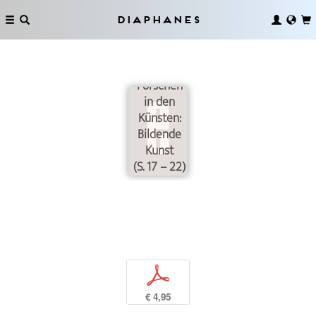
Diaphanes
Forschen
in den
Künsten:
Bildende
Kunst
(S. 17 – 22)
p
€ 4,95