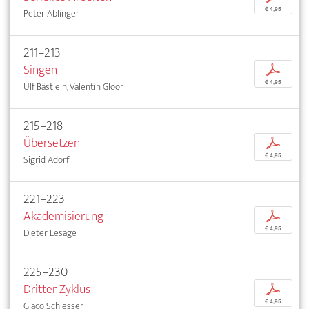
€ 4,95
Peter Ablinger
211–213
Singen
p
€ 4,95
Ulf Bästlein, Valentin Gloor
215–218
Übersetzen
p
€ 4,95
Sigrid Adorf
221–223
Akademisierung
p
€ 4,95
Dieter Lesage
225–230
Dritter Zyklus
p
€ 4,95
Giaco Schiesser