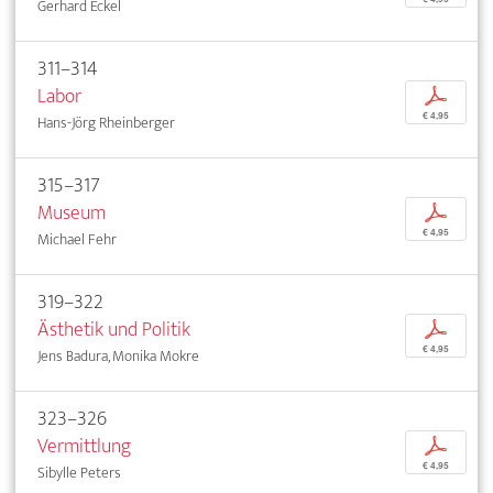
Gerhard Eckel
311–314
Labor
p
€ 4,95
Hans-Jörg Rheinberger
315–317
Museum
p
€ 4,95
Michael Fehr
319–322
Ästhetik und Politik
p
€ 4,95
Jens Badura, Monika Mokre
323–326
Vermittlung
p
€ 4,95
Sibylle Peters