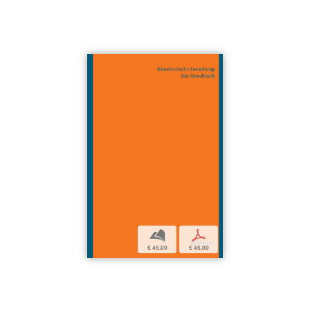
b
p
€ 45,00
€ 45,00