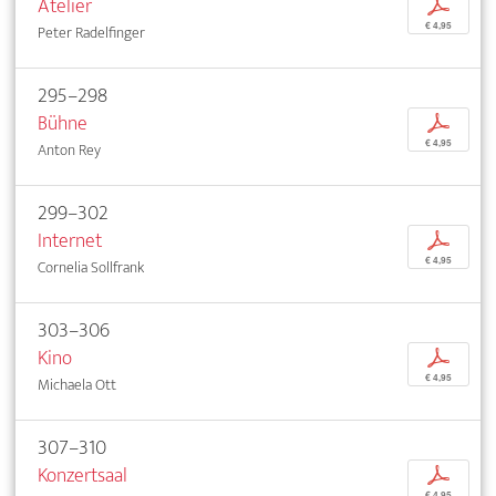
Atelier
p
€ 4,95
Peter Radelfinger
295–298
Bühne
p
€ 4,95
Anton Rey
299–302
Internet
p
€ 4,95
Cornelia Sollfrank
303–306
Kino
p
€ 4,95
Michaela Ott
307–310
Konzertsaal
p
€ 4,95