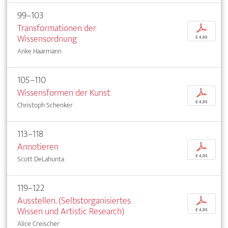
99–103
Transformationen der
p
Wissensordnung
€ 4,95
Anke Haarmann
105–110
Wissensformen der Kunst
p
€ 4,95
Christoph Schenker
113–118
Annotieren
p
€ 4,95
Scott DeLahunta
119–122
Ausstellen. (Selbstorganisiertes
p
Wissen und Artistic Research)
€ 4,95
Alice Creischer