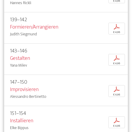
€ 4,95
Hannes Rickli
139–142
Formieren/Arrangieren
p
€ 4,95
Judith Siegmund
143–146
Gestalten
p
€ 4,95
Yana Milev
147–150
Improvisieren
p
€ 4,95
Alessandro Bertinetto
151–154
Installieren
p
€ 4,95
Elke Bippus