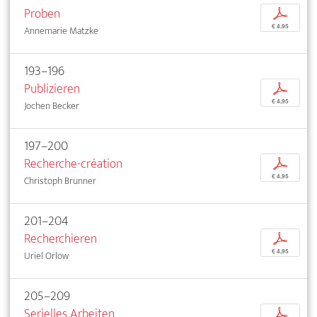
Proben
p
€ 4,95
Annemarie Matzke
193–196
Publizieren
p
€ 4,95
Jochen Becker
197–200
Recherche-création
p
€ 4,95
Christoph Brunner
201–204
Recherchieren
p
€ 4,95
Uriel Orlow
205–209
Serielles Arbeiten
p