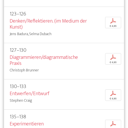
123–126
Denken/Reflektieren. (im Medium der
p
Kunst)
€ 4,95
Jens Badura, Selma Dubach
127–130
Diagrammieren/diagrammatische
p
Praxis
€ 4,95
Christoph Brunner
130–133
Entwerfen/Entwurf
p
€ 4,95
Stephen Craig
135–138
Experimentieren
p