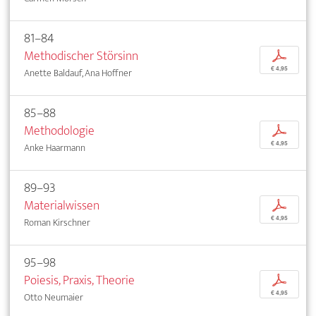
81–84
Methodischer Störsinn
p
€ 4,95
Anette Baldauf, Ana Hoffner
85–88
Methodologie
p
€ 4,95
Anke Haarmann
89–93
Materialwissen
p
€ 4,95
Roman Kirschner
95–98
Poiesis, Praxis, Theorie
p
€ 4,95
Otto Neumaier