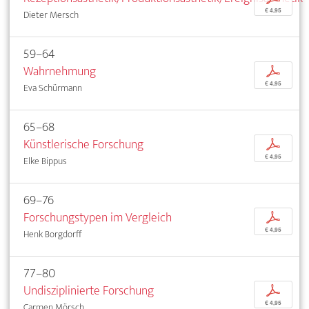
€ 4,95
Dieter Mersch
59–64
Wahrnehmung
p
€ 4,95
Eva Schürmann
65–68
Künstlerische Forschung
p
€ 4,95
Elke Bippus
69–76
Forschungstypen im Vergleich
p
€ 4,95
Henk Borgdorff
77–80
Undisziplinierte Forschung
p
€ 4,95
Carmen Mörsch