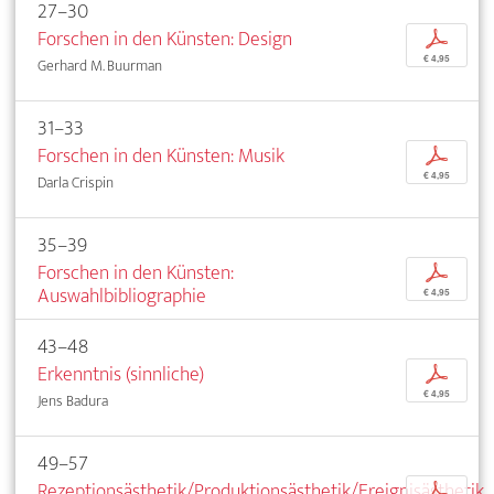
27–30
Forschen in den Künsten: Design
p
€ 4,95
Gerhard M. Buurman
31–33
Forschen in den Künsten: Musik
p
€ 4,95
Darla Crispin
35–39
Forschen in den Künsten:
p
Auswahlbibliographie
€ 4,95
43–48
Erkenntnis (sinnliche)
p
€ 4,95
Jens Badura
49–57
Rezeptionsästhetik/Produktionsästhetik/Ereignisästhetik
p