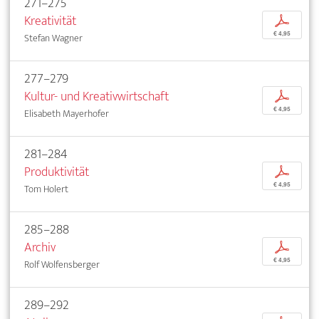
271–275
Kreativität
p
€ 4,95
Stefan Wagner
277–279
Kultur- und Kreativwirtschaft
p
€ 4,95
Elisabeth Mayerhofer
281–284
Produktivität
p
€ 4,95
Tom Holert
285–288
Archiv
p
€ 4,95
Rolf Wolfensberger
289–292