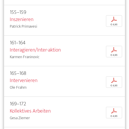
155–159
Inszenieren
p
€ 4,95
Patrick Primavesi
161–164
Interagieren/Inter-aktion
p
€ 4,95
Karmen Franinovic
165–168
Intervenieren
p
€ 4,95
Ole Frahm
169–172
Kollektives Arbeiten
p
€ 4,95
Gesa Ziemer