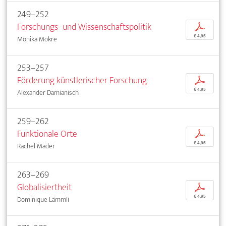
249–252
Forschungs- und Wissenschaftspolitik
p
€ 4,95
Monika Mokre
253–257
Förderung künstlerischer Forschung
p
€ 4,95
Alexander Damianisch
259–262
Funktionale Orte
p
€ 4,95
Rachel Mader
263–269
Globalisiertheit
p
€ 4,95
Dominique Lämmli