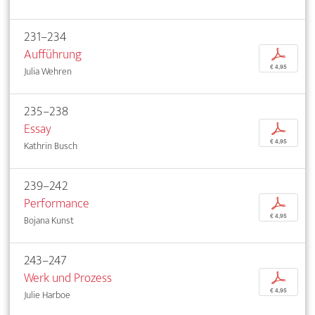
231–234
Aufführung
p
€ 4,95
Julia Wehren
235–238
Essay
p
€ 4,95
Kathrin Busch
239–242
Performance
p
€ 4,95
Bojana Kunst
243–247
Werk und Prozess
p
€ 4,95
Julie Harboe