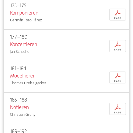
173–175
Komponieren
p
€ 4,95
Germán Toro Pérez
177–180
Konzertieren
p
€ 4,95
Jan Schacher
181–184
Modellieren
p
€ 4,95
Thomas Dreissigacker
185–188
Notieren
p
€ 4,95
Christian Grüny
189–192