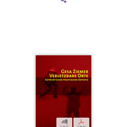
b
p
€ 35,00
€ 35,00