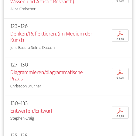
Wissen und Artistic Research)
€ 4,95
Alice Creischer
123–126
Denken/Reflektieren. (im Medium der
p
Kunst)
€ 4,95
Jens Badura, Selma Dubach
127–130
Diagrammieren/diagrammatische
p
Praxis
€ 4,95
Christoph Brunner
130–133
Entwerfen/Entwurf
p
€ 4,95
Stephen Craig
135–138