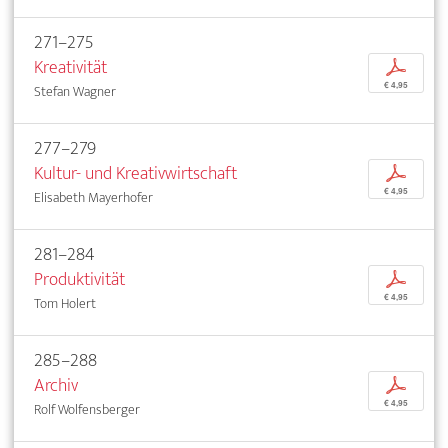
271–275
Kreativität
p
€ 4,95
Stefan Wagner
277–279
Kultur- und Kreativwirtschaft
p
€ 4,95
Elisabeth Mayerhofer
281–284
Produktivität
p
€ 4,95
Tom Holert
285–288
Archiv
p
€ 4,95
Rolf Wolfensberger