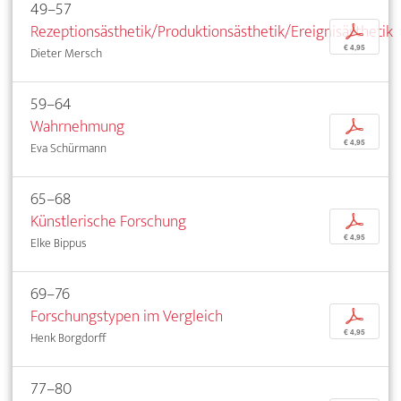
49–57
Rezeptionsästhetik/Produktionsästhetik/Ereignisästhetik
p
€ 4,95
Dieter Mersch
59–64
Wahrnehmung
p
€ 4,95
Eva Schürmann
65–68
Künstlerische Forschung
p
€ 4,95
Elke Bippus
69–76
Forschungstypen im Vergleich
p
€ 4,95
Henk Borgdorff
77–80