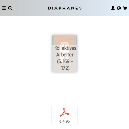
Diaphanes
Kollektives
Arbeiten
(S. 169 –
172)
p
€ 4,95