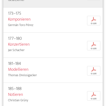
173–175
Komponieren
p
€ 4,95
Germán Toro Pérez
177–180
Konzertieren
p
€ 4,95
Jan Schacher
181–184
Modellieren
p
€ 4,95
Thomas Dreissigacker
185–188
Notieren
p
€ 4,95
Christian Grüny