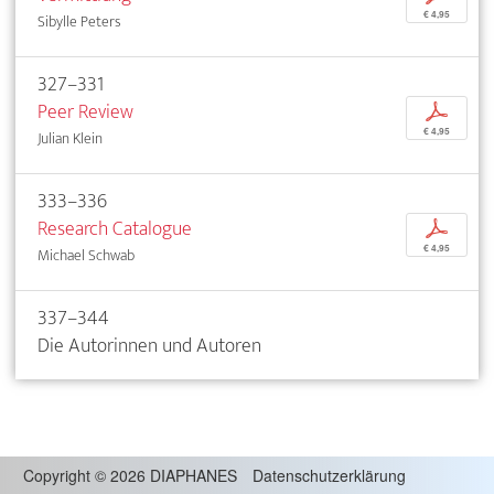
€ 4,95
Sibylle Peters
327–331
Peer Review
p
€ 4,95
Julian Klein
333–336
Research Catalogue
p
€ 4,95
Michael Schwab
337–344
Die Autorinnen und Autoren
Copyright
©
2026 DIAPHANES
Datenschutzerklärung