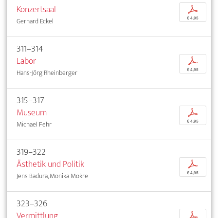
Konzertsaal
p
€ 4,95
Gerhard Eckel
311–314
Labor
p
€ 4,95
Hans-Jörg Rheinberger
315–317
Museum
p
€ 4,95
Michael Fehr
319–322
Ästhetik und Politik
p
€ 4,95
Jens Badura, Monika Mokre
323–326
Vermittlung
p