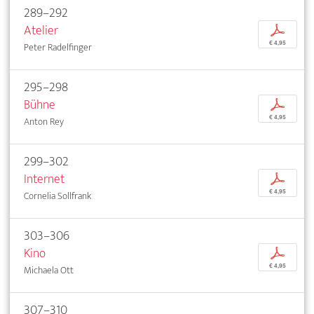
289–292
Atelier
p
€ 4,95
Peter Radelfinger
295–298
Bühne
p
€ 4,95
Anton Rey
299–302
Internet
p
€ 4,95
Cornelia Sollfrank
303–306
Kino
p
€ 4,95
Michaela Ott
307–310