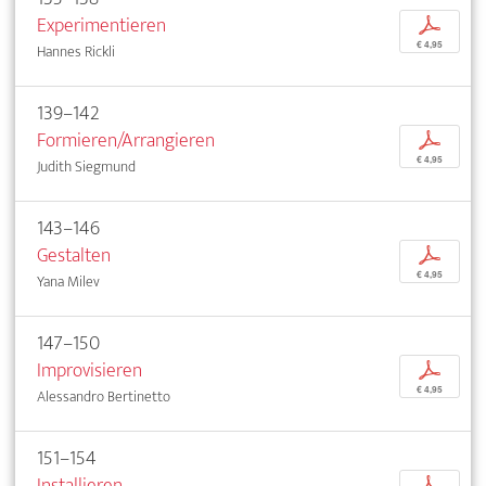
Experimentieren
p
€ 4,95
Hannes Rickli
139–142
Formieren/Arrangieren
p
€ 4,95
Judith Siegmund
143–146
Gestalten
p
€ 4,95
Yana Milev
147–150
Improvisieren
p
€ 4,95
Alessandro Bertinetto
151–154
Installieren
p