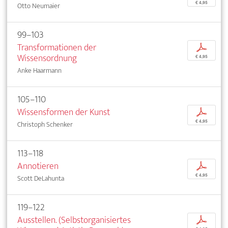
€ 4,95
Otto Neumaier
99–103
Transformationen der
p
Wissensordnung
€ 4,95
Anke Haarmann
105–110
Wissensformen der Kunst
p
€ 4,95
Christoph Schenker
113–118
Annotieren
p
€ 4,95
Scott DeLahunta
119–122
Ausstellen. (Selbstorganisiertes
p