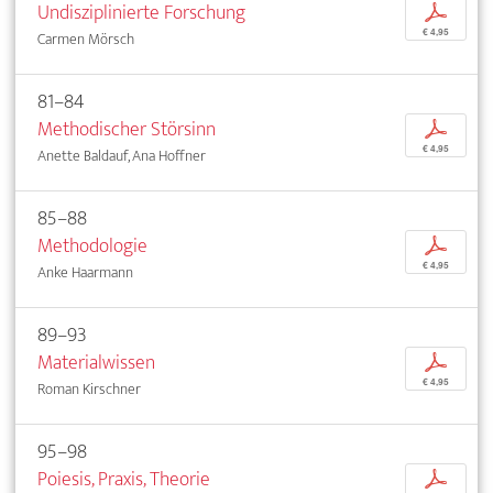
Undisziplinierte Forschung
p
€ 4,95
Carmen Mörsch
81–84
Methodischer Störsinn
p
€ 4,95
Anette Baldauf, Ana Hoffner
85–88
Methodologie
p
€ 4,95
Anke Haarmann
89–93
Materialwissen
p
€ 4,95
Roman Kirschner
95–98
Poiesis, Praxis, Theorie
p