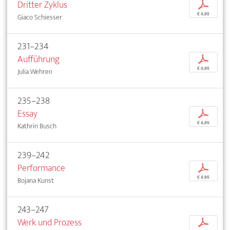
Dritter Zyklus
p
€ 4,95
Giaco Schiesser
231–234
Aufführung
p
€ 4,95
Julia Wehren
235–238
Essay
p
€ 4,95
Kathrin Busch
239–242
Performance
p
€ 4,95
Bojana Kunst
243–247
Werk und Prozess
p