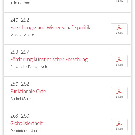
€ 4,95
Julie Harboe
249–252
Forschungs- und Wissenschaftspolitik
p
€ 4,95
Monika Mokre
253–257
Förderung künstlerischer Forschung
p
€ 4,95
Alexander Damianisch
259–262
Funktionale Orte
p
€ 4,95
Rachel Mader
263–269
Globalisiertheit
p
€ 4,95
Dominique Lämmli