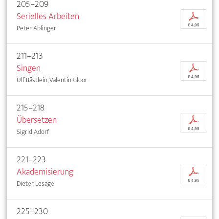
205–209
Serielles Arbeiten
p
€ 4,95
Peter Ablinger
211–213
Singen
p
€ 4,95
Ulf Bästlein, Valentin Gloor
215–218
Übersetzen
p
€ 4,95
Sigrid Adorf
221–223
Akademisierung
p
€ 4,95
Dieter Lesage
225–230