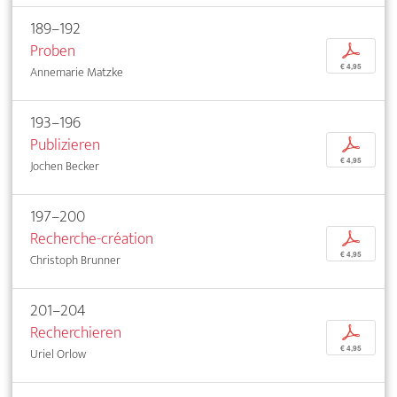
189–192
Proben
p
€ 4,95
Annemarie Matzke
193–196
Publizieren
p
€ 4,95
Jochen Becker
197–200
Recherche-création
p
€ 4,95
Christoph Brunner
201–204
Recherchieren
p
€ 4,95
Uriel Orlow