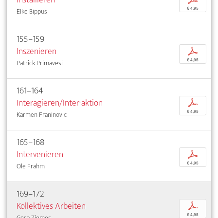
€ 4,95
Elke Bippus
155–159
Inszenieren
p
€ 4,95
Patrick Primavesi
161–164
Interagieren/Inter-aktion
p
€ 4,95
Karmen Franinovic
165–168
Intervenieren
p
€ 4,95
Ole Frahm
169–172
Kollektives Arbeiten
p
€ 4,95
Gesa Ziemer