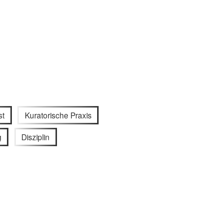
st
Kuratorische Praxis
g
Disziplin