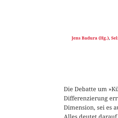
Jens Badura (Hg.)
,
Sel
Die Debatte um »Kü
Differenzierung err
Dimension, sei es a
Alles deutet darauf