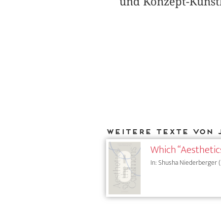
und Konzept-Künstle
Weitere Texte von 
Which “Aestheti
In: Shusha Niederberger (Hg