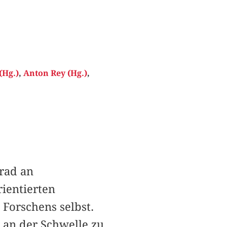
(Hg.)
,
Anton Rey (Hg.)
,
rad an
rientierten
 Forschens selbst.
g an der Schwelle zu