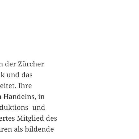
an der Zürcher
ik und das
itet. Ihre
 Handelns, in
oduktions- und
ertes Mitglied des
hren als bildende