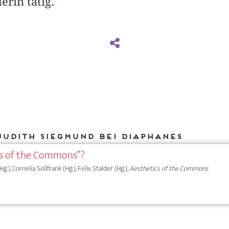
rin tätig.
Judith Siegmund bei DIAPHANES
cs of the Commons”?
.), Cornelia Sollfrank (Hg.), Felix Stalder (Hg.),
Aesthetics of the Commons