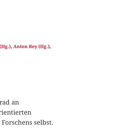
(Hg.)
,
Anton Rey (Hg.)
,
rad an
rientierten
 Forschens selbst.