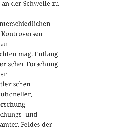
g an der Schwelle zu
unterschiedlichen
e Kontroversen
len
achten mag. Entlang
lerischer Forschung
der
tlerischen
utioneller,
Forschung
schungs- und
samten Feldes der