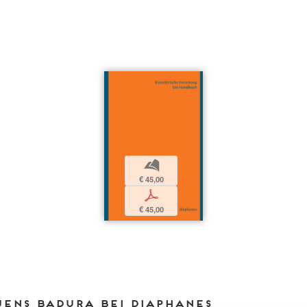
b
€ 45,00
p
€ 45,00
Jens Badura bei DIAPHANES