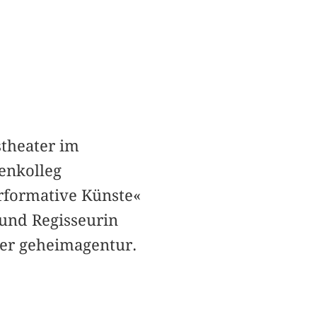
stheater im
enkolleg
rformative Künste«
 und Regisseurin
 der geheimagentur.