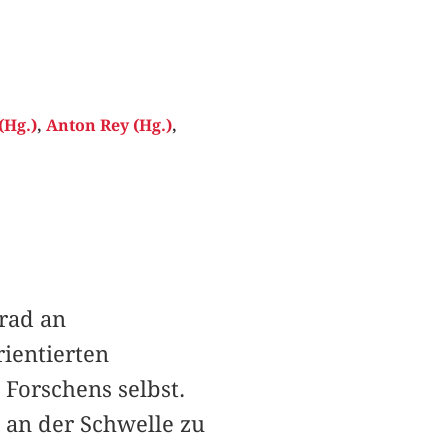
(Hg.)
,
Anton Rey (Hg.)
,
rad an
rientierten
 Forschens selbst.
g an der Schwelle zu