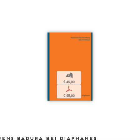
b
€ 45,00
p
€ 45,00
Jens Badura bei DIAPHANES