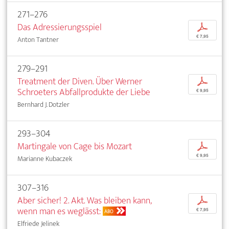
271–276
Das Adressierungsspiel
p
€ 7,95
Anton Tantner
279–291
Treatment der Diven. Über Werner
p
Schroeters Abfallprodukte der Liebe
€ 9,95
Bernhard J. Dotzler
293–304
Martingale von Cage bis Mozart
p
€ 9,95
Marianne Kubaczek
307–316
Aber sicher! 2. Akt. Was bleiben kann,
p
wenn man es weglässt:
€ 7,95
ABO
Elfriede Jelinek