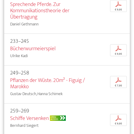
Sprechende Pferde. Zur
p
Kommunikationstheorie der
€ 9,95
Übertragung
Daniel Gethmann
233–245
Bücherwurmeierspiel
p
€ 9,95
Ulrike Kadi
249–258
Pflanzen der Wüste. 20m² - Figuig /
p
Marokko
€ 7,95
Gustav Deutsch, Hanna Schimek
259–269
Schiffe Versenken
p
OPEN
ACCESS
€ 9,95
Bernhard Siegert