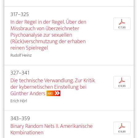
317–325
In der Regel in der Regel. Über den
p
Missbrauch von überzeichneter
€ 7,95
Psychoanalyse zur sexuellen
(Rück)verschmutzung der erhaben
reinen Spielregel
Rudolf Heinz
327–341
Die technische Verwandlung. Zur Kritik
p
der kybernetischen Einstellung bei
€ 9,95
Günther Anders
ABO
Erich Hörl
343–359
Binary Random Nets II. Amerikanische
p
Kombinationen
€ 9,95