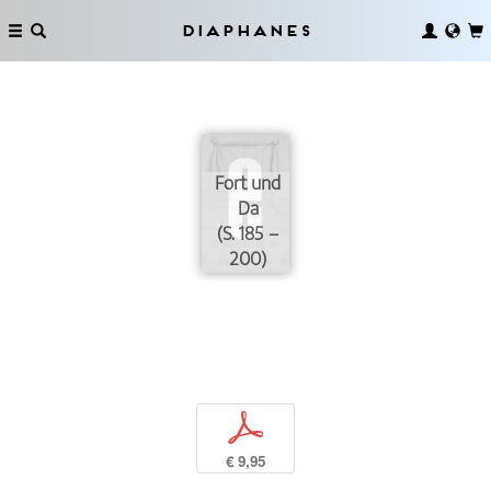
Diaphanes
Fort und
Da
(S. 185 –
200)
p
€ 9,95