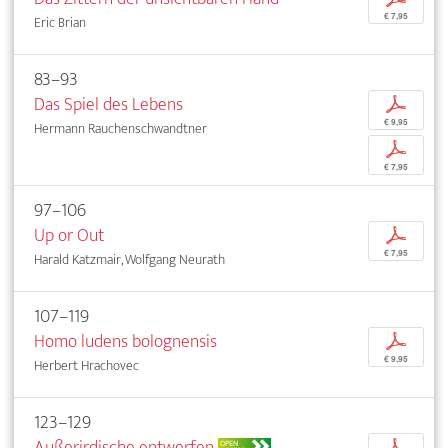
€ 7,95
Eric Brian
83–93
Das Spiel des Lebens
p
€ 9,95
Hermann Rauchenschwandtner
p
€ 7,95
97–106
Up or Out
p
€ 7,95
Harald Katzmair, Wolfgang Neurath
107–119
Homo ludens bolognensis
p
€ 9,95
Herbert Hrachovec
123–129
Außerirdische entwerfen
p
OPEN