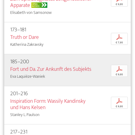
Apparate
OPEN
€ 9,95
ACCESS
Elisabeth von Samsonow
173–181
Truth or Dare
p
€ 7,95
Katherina Zakravsky
185–200
Fort und Da. Zur Ankunft des Subjekts
p
€ 9,95
Eva Laquièze-Waniek
201–216
Inspiration Form: Wassily Kandinsky
p
und Hans Kelsen
€ 9,95
Stanley L. Paulson
217–231