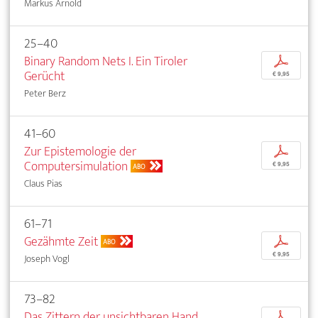
Markus Arnold
25–40
Binary Random Nets I. Ein Tiroler
p
Gerücht
€ 9,95
Peter Berz
41–60
Zur Epistemologie der
p
Computersimulation
€ 9,95
ABO
Claus Pias
61–71
Gezähmte Zeit
p
ABO
€ 9,95
Joseph Vogl
73–82
Das Zittern der unsichtbaren Hand
p