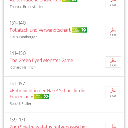
ACCESS
€ 7,95
Thomas Brandstetter
131–140
Potlatsch und Verwandtschaft
p
OPEN
ACCESS
€ 7,95
Klaus Hamberger
141–150
The Green Eyed Monster Game
p
€ 7,95
Richard Heinrich
151–157
»Bohr nicht in der Nase! Schau dir die
p
Frauen an!«
OPEN
€ 7,95
ACCESS
Robert Pfaller
159–171
Zum Spielzeugstatus zeitgenössischer
p