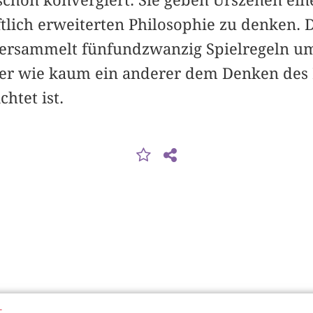
chon konvergiert. Sie geben Urszenen eine
lich erweiterten Philosophie zu denken. D
versammelt fünfundzwanzig Spielregeln u
der wie kaum ein anderer dem Denken des 
htet ist.
t