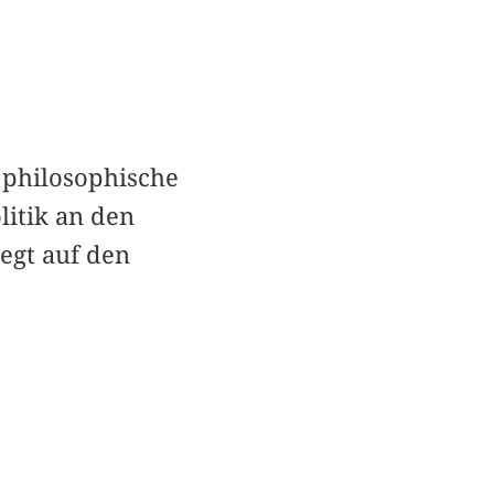
t philosophische
itik an den
egt auf den