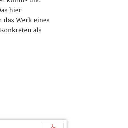
r kultur- und
as hier
m das Werk eines
Konkreten als
p