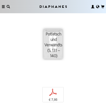
Diaphanes
Potlatsch
und
Verwandtschaft
(S. 131 –
140)
p
€ 7,95