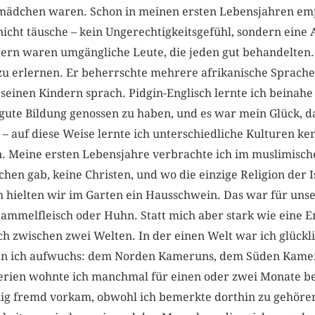
ädchen waren. Schon in meinen ersten Lebensjahren empf
 nicht täusche – kein Ungerechtigkeitsgefühl, sondern eine
ern waren umgängliche Leute, die jeden gut behandelten.
 erlernen. Er beherrschte mehrere afrikanische Sprache
 seinen Kindern sprach. Pidgin-Englisch lernte ich beinahe 
gute Bildung genossen zu haben, und es war mein Glück, da
– auf diese Weise lernte ich unterschiedliche Kulturen ke
. Meine ersten Lebensjahre verbrachte ich im muslimisch
hen gab, keine Christen, und wo die einzige Religion der
h hielten wir im Garten ein Hausschwein. Das war für unse
mmelfleisch oder Huhn. Statt mich aber stark wie eine E
ch zwischen zwei Welten. In der einen Welt war ich glücklic
en ich aufwuchs: dem Norden Kameruns, dem Süden Kamer
rien wohnte ich manchmal für einen oder zwei Monate be
llig fremd vorkam, obwohl ich bemerkte dorthin zu gehör