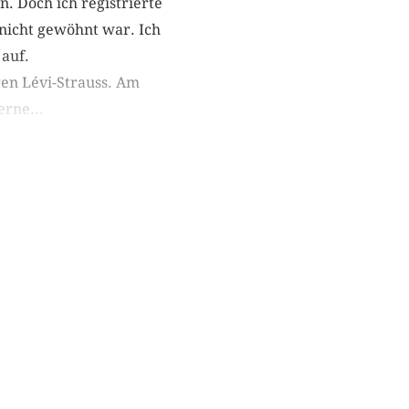
 Doch ich registrierte
 nicht gewöhnt war. Ich
t auf.
gen Lévi-Strauss. Am
erne...