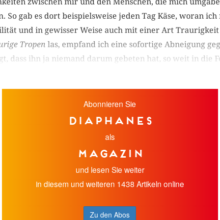
keiten zwischen mir und den Menschen, die mich umgaben.
n. So gab es dort beispielsweise jeden Tag Käse, woran ich
ilität und in gewisser Weise auch mit einer Art Traurigkei
urige
Tropen
las, empfand ich eine sofortige Abneigung ge
gt, dass ihn ja niemand darum gebeten hat, so weit in die F
Abonnieren Sie
diaphanes
als
Magazin
und lesen Sie weiter
in diesem und weiteren 1438 Artikeln online
Zu den Abos