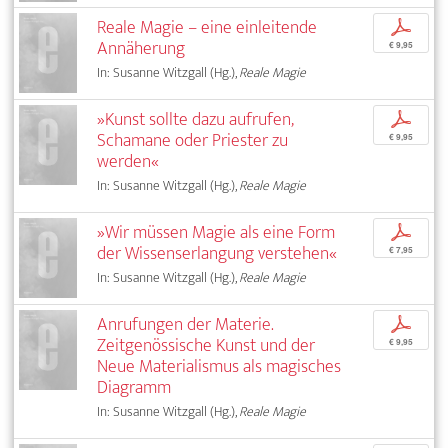
Reale Magie – eine einleitende
p
Annäherung
€ 9,95
In: Susanne Witzgall (Hg.),
Reale Magie
»Kunst sollte dazu aufrufen,
p
Schamane oder Priester zu
€ 9,95
werden«
In: Susanne Witzgall (Hg.),
Reale Magie
»Wir müssen Magie als eine Form
p
der Wissenserlangung verstehen«
€ 7,95
In: Susanne Witzgall (Hg.),
Reale Magie
Anrufungen der Materie.
p
Zeitgenössische Kunst und der
€ 9,95
Neue Materialismus als magisches
Diagramm
In: Susanne Witzgall (Hg.),
Reale Magie