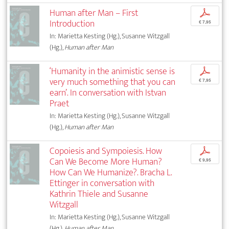
Human after Man – First
p
Introduction
€ 7,95
In: Marietta Kesting (Hg.), Susanne Witzgall
(Hg.),
Human after Man
‘Humanity in the animistic sense is
p
very much something that you can
€ 7,95
earn’. In conversation with Istvan
Praet
In: Marietta Kesting (Hg.), Susanne Witzgall
(Hg.),
Human after Man
Copoiesis and Sympoiesis. How
p
Can We Become More Human?
€ 9,95
How Can We Humanize?. Bracha L.
Ettinger in conversation with
Kathrin Thiele and Susanne
Witzgall
In: Marietta Kesting (Hg.), Susanne Witzgall
(Hg.),
Human after Man