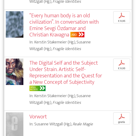
Witzgall (Hg.),
Fragile Identities
“Every human body is an old
p
civilization”. In conversation with
€ 9,95
Emine Sevgi Özdamar and
Christian Kravagna
ABO
In: Kerstin Stakemeier (Hg.), Susanne
Witzgall (Hg.),
Fragile Identities
The Digital Self and the Subject
p
Under Strain. Artistic Self-
€ 9,95
Representation and the Quest for
a New Concept of Subjectivity
OPEN
ACCESS
In: Kerstin Stakemeier (Hg.), Susanne
Witzgall (Hg.),
Fragile Identities
Vorwort
p
gratis
In: Susanne Witzgall (Hg.),
Reale Magie