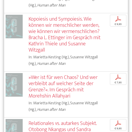
(Hg.),
Human after Man
Kopoiesis und Sympoiesis. Wie
p
können wir menschlicher werden,
€ 9,95
wie können wir vermenschlichen?
Bracha L. Ettinger im Gespräch mit
Kathrin Thiele und Susanne
Witzgall
In: Marietta Kesting (Hg.), Susanne Witzgall
(Hg.),
Human after Man
»Wer ist für wen Chaos? Und wer
p
verbleibt auf welcher Seite der
€ 7,95
Grenze?«. Im Gespräch mit
Morehshin Allahyari
In: Marietta Kesting (Hg.), Susanne Witzgall
(Hg.),
Human after Man
Relationales vs. autarkes Subjekt.
p
Otobong Nkangas und Sandra
€ 9,95