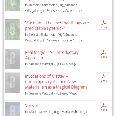
In: Kerstin Stakemeier (Hg.), Susanne
Witzgall (Hg.),
The Present of the Future
"Each time I believe that things are
p
predictable I get sick"
€ 7,95
In: Kerstin Stakemeier (Hg.), Susanne
Witzgall (Hg.),
The Present of the Future
Real Magic – An Introductory
p
Approach
€ 9,95
In: Susanne Witzgall (Hg.),
Real Magic
Invocations of Matter –
p
Contemporary Art and New
€ 9,95
Materialism as a Magical Diagram
In: Susanne Witzgall (Hg.),
Real Magic
Vorwort
p
€ 5,95
In: Marietta Kesting (Hg.), Maria Muhle (Hg.),