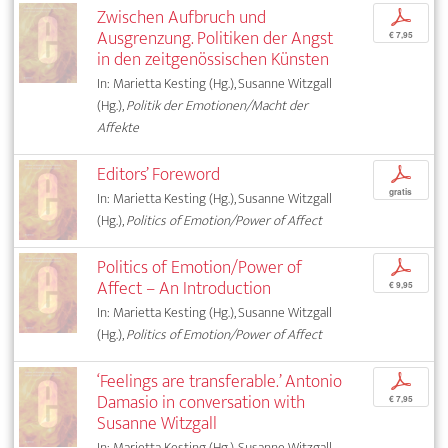
Zwischen Aufbruch und
p
Ausgrenzung. Politiken der Angst
€ 7,95
in den zeitgenössischen Künsten
In: Marietta Kesting (Hg.), Susanne Witzgall
(Hg.),
Politik der Emotionen/Macht der
Affekte
Editors’ Foreword
p
gratis
In: Marietta Kesting (Hg.), Susanne Witzgall
(Hg.),
Politics of Emotion/Power of Affect
Politics of Emotion/Power of
p
Affect – An Introduction
€ 9,95
In: Marietta Kesting (Hg.), Susanne Witzgall
(Hg.),
Politics of Emotion/Power of Affect
‘Feelings are transferable.’ Antonio
p
Damasio in conversation with
€ 7,95
Susanne Witzgall
In: Marietta Kesting (Hg.), Susanne Witzgall