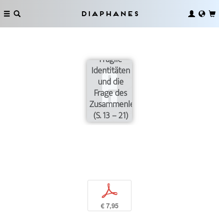
Diaphanes
Fragile
Identitäten
und die
Frage des
Zusammenlebens
(S. 13 – 21)
p
€ 7,95