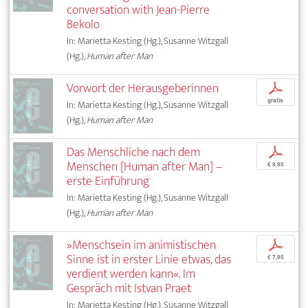
conversation with Jean-Pierre
Bekolo
In: Marietta Kesting (Hg.), Susanne Witzgall
(Hg.),
Human after Man
Vorwort der Herausgeberinnen
p
gratis
In: Marietta Kesting (Hg.), Susanne Witzgall
(Hg.),
Human after Man
Das Menschliche nach dem
p
Menschen [Human after Man] –
€ 9,95
erste Einführung
In: Marietta Kesting (Hg.), Susanne Witzgall
(Hg.),
Human after Man
»Menschsein im animistischen
p
Sinne ist in erster Linie etwas, das
€ 7,95
verdient werden kann«. Im
Gespräch mit Istvan Praet
In: Marietta Kesting (Hg.), Susanne Witzgall