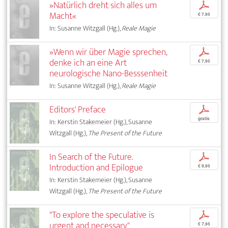
»Natürlich dreht sich alles um
p
Macht«
€ 7,95
In: Susanne Witzgall (Hg.),
Reale Magie
»Wenn wir über Magie sprechen,
p
denke ich an eine Art
€ 7,95
neurologische Nano-Besssenheit
In: Susanne Witzgall (Hg.),
Reale Magie
Editors' Preface
p
gratis
In: Kerstin Stakemeier (Hg.), Susanne
Witzgall (Hg.),
The Present of the Future
In Search of the Future.
p
Introduction and Epilogue
€ 9,95
In: Kerstin Stakemeier (Hg.), Susanne
Witzgall (Hg.),
The Present of the Future
"To explore the speculative is
p
urgent and necessary"
€ 7,95