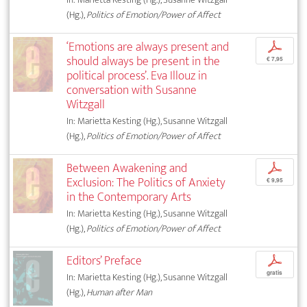
(Hg.),
Politics of Emotion/Power of Affect
‘Emotions are always present and
p
should always be present in the
€ 7,95
political process’. Eva Illouz in
conversation with Susanne
Witzgall
In: Marietta Kesting (Hg.), Susanne Witzgall
(Hg.),
Politics of Emotion/Power of Affect
Between Awakening and
p
Exclusion: The Politics of Anxiety
€ 9,95
in the Contemporary Arts
In: Marietta Kesting (Hg.), Susanne Witzgall
(Hg.),
Politics of Emotion/Power of Affect
Editors’ Preface
p
gratis
In: Marietta Kesting (Hg.), Susanne Witzgall
(Hg.),
Human after Man