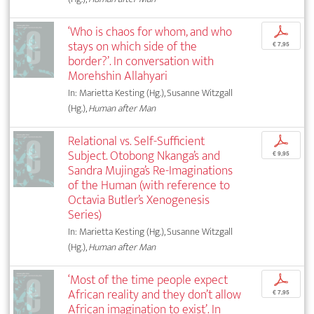
‘Who is chaos for whom, and who
p
stays on which side of the
€ 7,95
border?’. In conversation with
Morehshin Allahyari
In: Marietta Kesting (Hg.), Susanne Witzgall
(Hg.),
Human after Man
Relational vs. Self-Sufficient
p
Subject. Otobong Nkanga’s and
€ 9,95
Sandra Mujinga’s Re-Imaginations
of the Human (with reference to
Octavia Butler’s Xenogenesis
Series)
In: Marietta Kesting (Hg.), Susanne Witzgall
(Hg.),
Human after Man
‘Most of the time people expect
p
African reality and they don’t allow
€ 7,95
African imagination to exist’. In