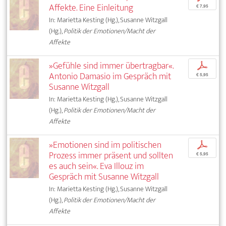
Affekte. Eine Einleitung
€ 7,95
In: Marietta Kesting (Hg.), Susanne Witzgall
(Hg.),
Politik der Emotionen/Macht der
Affekte
»Gefühle sind immer übertragbar«.
p
Antonio Damasio im Gespräch mit
€ 5,95
Susanne Witzgall
In: Marietta Kesting (Hg.), Susanne Witzgall
(Hg.),
Politik der Emotionen/Macht der
Affekte
»Emotionen sind im politischen
p
Prozess immer präsent und sollten
€ 5,95
es auch sein«. Eva Illouz im
Gespräch mit Susanne Witzgall
In: Marietta Kesting (Hg.), Susanne Witzgall
(Hg.),
Politik der Emotionen/Macht der
Affekte