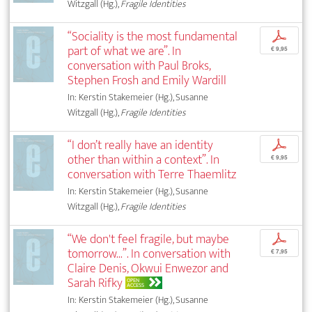
Witzgall (Hg.),
Fragile Identities
“Sociality is the most fundamental
p
part of what we are”. In
€ 9,95
conversation with Paul Broks,
Stephen Frosh and Emily Wardill
In: Kerstin Stakemeier (Hg.), Susanne
Witzgall (Hg.),
Fragile Identities
“I don’t really have an identity
p
other than within a context”. In
€ 9,95
conversation with Terre Thaemlitz
In: Kerstin Stakemeier (Hg.), Susanne
Witzgall (Hg.),
Fragile Identities
“We don't feel fragile, but maybe
p
tomorrow...”. In conversation with
€ 7,95
Claire Denis, Okwui Enwezor and
Sarah Rifky
OPEN
ACCESS
In: Kerstin Stakemeier (Hg.), Susanne