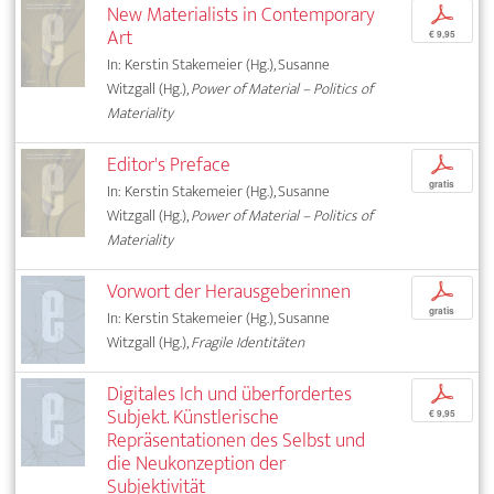
New Materialists in Contemporary
p
Art
€ 9,95
In: Kerstin Stakemeier (Hg.), Susanne
Witzgall (Hg.),
Power of Material – Politics of
Materiality
Editor's Preface
p
gratis
In: Kerstin Stakemeier (Hg.), Susanne
Witzgall (Hg.),
Power of Material – Politics of
Materiality
Vorwort der Herausgeberinnen
p
gratis
In: Kerstin Stakemeier (Hg.), Susanne
Witzgall (Hg.),
Fragile Identitäten
Digitales Ich und überfordertes
p
Subjekt. Künstlerische
€ 9,95
Repräsentationen des Selbst und
die Neukonzeption der
Subjektivität