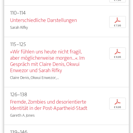
€ 7,95
110–114
Unterschiedliche Darstellungen
p
€ 7,95
Sarah Rifky
115–125
»Wir fühlen uns heute nicht fragil,
p
aber möglicherweise morgen…«. Im
€ 9,95
Gespräch mit Claire Denis, Okwui
Enwezor und Sarah Rifky
Claire Denis, Okwui Enwezor, ...
126–138
Fremde, Zombies und desorientierte
p
Identität in der Post-Apartheid-Stadt
€ 9,95
Gareth A. Jones
139–146