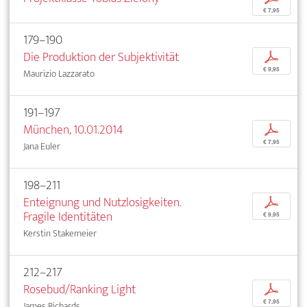
€ 7,95
179–190
Die Produktion der Subjektivität
p
€ 9,95
Maurizio Lazzarato
191–197
München, 10.01.2014
p
€ 7,95
Jana Euler
198–211
Enteignung und Nutzlosigkeiten.
p
Fragile Identitäten
€ 9,95
Kerstin Stakemeier
212–217
Rosebud/Ranking Light
p
€ 7,95
James Richards