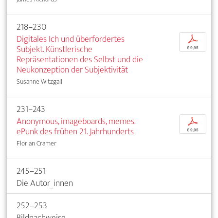
218–230
Digitales Ich und überfordertes
p
Subjekt. Künstlerische
€ 9,95
Repräsentationen des Selbst und die
Neukonzeption der Subjektivität
Susanne Witzgall
231–243
Anonymous, imageboards, memes.
p
ePunk des frühen 21. Jahrhunderts
€ 9,95
Florian Cramer
245–251
Die Autor_innen
252–253
Bildnachweise