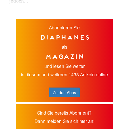
jedoch...
Abonnieren Sie
diaphanes
als
Magazin
und lesen Sie weiter
in diesem und weiteren 1438 Artikeln online
Zu den Abos
Sind Sie bereits Abonnent?
Dann melden Sie sich hier an: