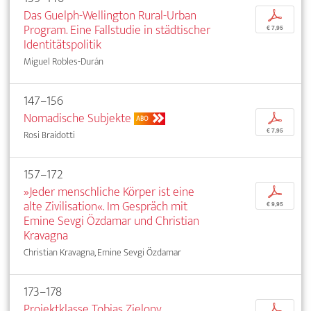
Das Guelph-Wellington Rural-Urban
p
Program. Eine Fallstudie in städtischer
€ 7,95
Identitätspolitik
Miguel Robles-Durán
147–156
Nomadische Subjekte
p
ABO
€ 7,95
Rosi Braidotti
157–172
»Jeder menschliche Körper ist eine
p
alte Zivilisation«. Im Gespräch mit
€ 9,95
Emine Sevgi Özdamar und Christian
Kravagna
Christian Kravagna, Emine Sevgi Özdamar
173–178
Projektklasse Tobias Zielony
p