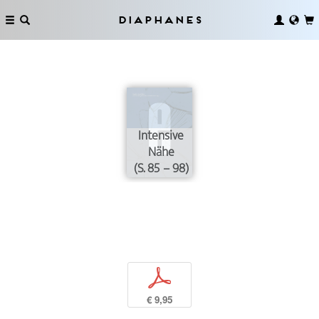
Diaphanes
Intensive
Nähe
(S. 85 – 98)
p
€ 9,95