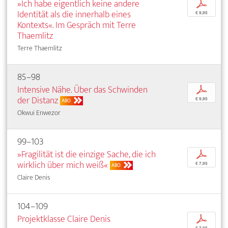
»Ich habe eigentlich keine andere
p
Identität als die innerhalb eines
€ 9,95
Kontexts«. Im Gespräch mit Terre
Thaemlitz
Terre Thaemlitz
85–98
Intensive Nähe. Über das Schwinden
p
der Distanz
€ 9,95
ABO
Okwui Enwezor
99–103
»Fragilität ist die einzige Sache, die ich
p
wirklich über mich weiß«
€ 7,95
ABO
Claire Denis
104–109
Projektklasse Claire Denis
p