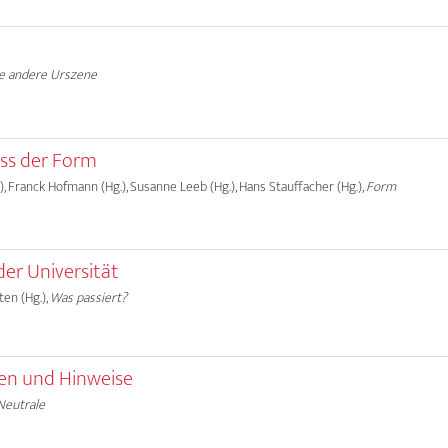
e andere Urszene
ss der Form
, Franck Hofmann (Hg.), Susanne Leeb (Hg.), Hans Stauffacher (Hg.),
Form
er Universität
ten (Hg.),
Was passiert?
n und Hinweise
Neutrale