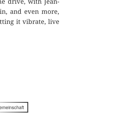
he drive, with Jean-
in, and even more,
ting it vibrate, live
emeinschaft