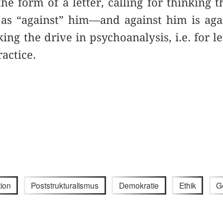
he form of a letter, calling for thinking t
 as “against” him—and against him is aga
g the drive in psychoanalysis, i.e. for let
ractice.
ion
Poststrukturalismus
Demokratie
Ethik
G