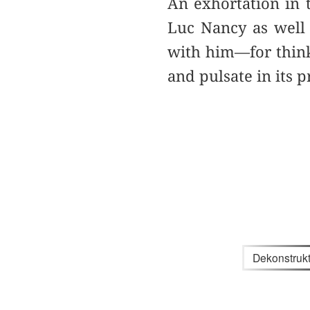
An exhortation in t
Luc Nancy as well
with him—for thinkin
and pulsate in its p
Dekonstrukt