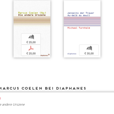
b
€ 25,00
p
b
€ 25,00
€ 35,00
Marcus Coelen bei DIAPHANES
n
e andere Urszene