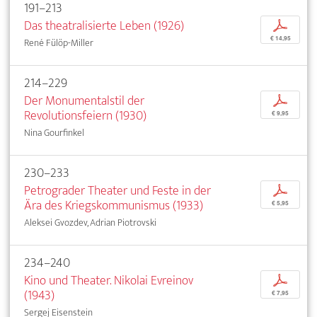
191–213
Das theatralisierte Leben (1926)
p
€ 14,95
René Fülöp-Miller
214–229
Der Monumentalstil der
p
Revolutionsfeiern (1930)
€ 9,95
Nina Gourfinkel
230–233
Petrograder Theater und Feste in der
p
Ära des Kriegskommunismus (1933)
€ 5,95
Aleksei Gvozdev, Adrian Piotrovski
234–240
Kino und Theater. Nikolai Evreinov
p
(1943)
€ 7,95
Sergej Eisenstein