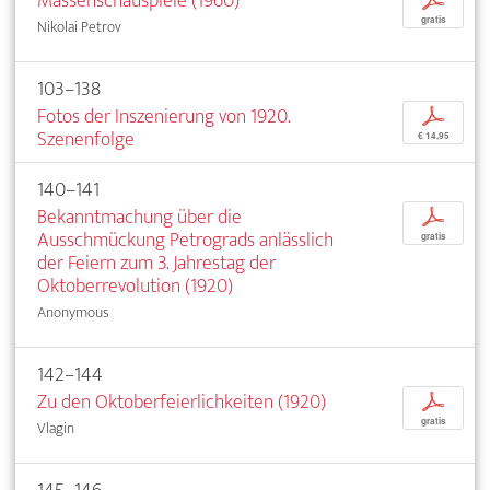
Massenschauspiele (1960)
p
gratis
Nikolai Petrov
103–138
Fotos der Inszenierung von 1920.
p
Szenenfolge
€ 14,95
140–141
Bekanntmachung über die
p
Ausschmückung Petrograds anlässlich
gratis
der Feiern zum 3. Jahrestag der
Oktoberrevolution (1920)
Anonymous
142–144
Zu den Oktoberfeierlichkeiten (1920)
p
gratis
Vlagin