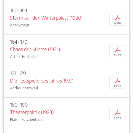
160–163
Sturm auf den Winterpalast (1920)
p
gratis
Anonymous
164–170
Chaos der Künste (1921)
p
€ 7,95
Arthur Holitscher
171–179
Die Festspiele des Jahres 1920
p
€ 7,95
Adrian Piotrovski
180–190
Theaterpolitik (1923)
p
€ 9,95
Platon Kerzhentsev