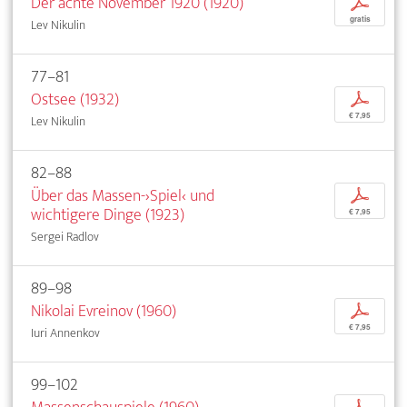
Der achte November 1920 (1920)
p
gratis
Lev Nikulin
77–81
Ostsee (1932)
p
€ 7,95
Lev Nikulin
82–88
Über das Massen-›Spiel‹ und
p
wichtigere Dinge (1923)
€ 7,95
Sergei Radlov
89–98
Nikolai Evreinov (1960)
p
€ 7,95
Iuri Annenkov
99–102