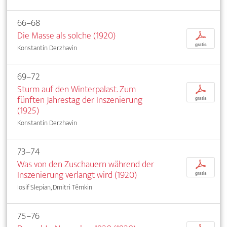
66–68
Die Masse als solche (1920)
p
gratis
Konstantin Derzhavin
69–72
Sturm auf den Winterpalast. Zum
p
fünften Jahrestag der Inszenierung
gratis
(1925)
Konstantin Derzhavin
73–74
Was von den Zuschauern während der
p
Inszenierung verlangt wird (1920)
gratis
Iosif Slepian, Dmitri Tëmkin
75–76