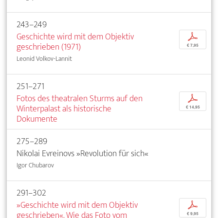
243–249
Geschichte wird mit dem Objektiv
p
geschrieben (1971)
€ 7,95
Leonid Volkov-Lannit
251–271
Fotos des theatralen Sturms auf den
p
Winterpalast als historische
€ 14,95
Dokumente
275–289
Nikolai Evreinovs »Revolution für sich«
Igor Chubarov
291–302
»Geschichte wird mit dem Objektiv
p
geschrieben«. Wie das Foto vom
€ 9,95