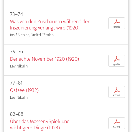
73–74
Was von den Zuschauern während der
p
Inszenierung verlangt wird (1920)
gratis
Iosif Slepian, Dmitri Tëmkin
75–76
Der achte November 1920 (1920)
p
gratis
Lev Nikulin
77–81
Ostsee (1932)
p
€ 7,95
Lev Nikulin
82–88
Über das Massen-›Spiel‹ und
p
wichtigere Dinge (1923)
€ 7,95