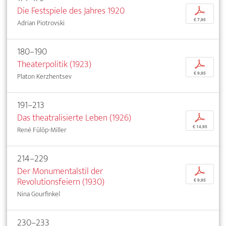
Die Festspiele des Jahres 1920
p
€ 7,95
Adrian Piotrovski
180–190
Theaterpolitik (1923)
p
€ 9,95
Platon Kerzhentsev
191–213
Das theatralisierte Leben (1926)
p
€ 14,95
René Fülöp-Miller
214–229
Der Monumentalstil der
p
Revolutionsfeiern (1930)
€ 9,95
Nina Gourfinkel
230–233