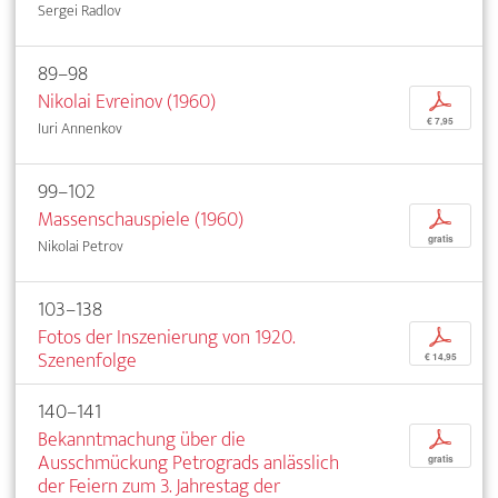
Sergei Radlov
89–98
Nikolai Evreinov (1960)
p
€ 7,95
Iuri Annenkov
99–102
Massenschauspiele (1960)
p
gratis
Nikolai Petrov
103–138
Fotos der Inszenierung von 1920.
p
Szenenfolge
€ 14,95
140–141
Bekanntmachung über die
p
Ausschmückung Petrograds anlässlich
gratis
der Feiern zum 3. Jahrestag der