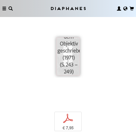
Diaphanes
Geschichte
wird mit
dem
Objektiv
geschrieben
(1971)
(S. 243 –
249)
p
€ 7,95