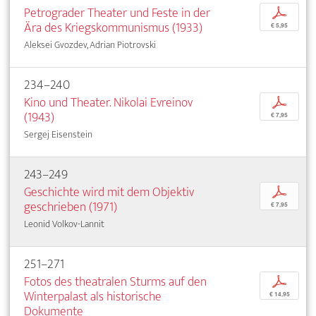
Petrograder Theater und Feste in der
p
Ära des Kriegskommunismus (1933)
€ 5,95
Aleksei Gvozdev, Adrian Piotrovski
234–240
Kino und Theater. Nikolai Evreinov
p
(1943)
€ 7,95
Sergej Eisenstein
243–249
Geschichte wird mit dem Objektiv
p
geschrieben (1971)
€ 7,95
Leonid Volkov-Lannit
251–271
Fotos des theatralen Sturms auf den
p
Winterpalast als historische
€ 14,95
Dokumente