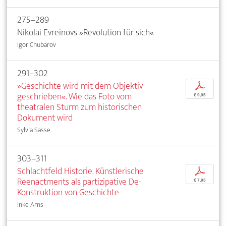
275–289
Nikolai Evreinovs »Revolution für sich«
Igor Chubarov
291–302
»Geschichte wird mit dem Objektiv
p
geschrieben«. Wie das Foto vom
€ 9,95
theatralen Sturm zum historischen
Dokument wird
Sylvia Sasse
303–311
Schlachtfeld Historie. Künstlerische
p
Reenactments als partizipative De-
€ 7,95
Konstruktion von Geschichte
Inke Arns