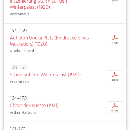
Inszenierung Sturm auf den
Winterpalast (1920)
Anonymous
154–159
Auf dem Urickij-Platz (Eindrücke eines
p
Moskauers) (1920)
€ 7,95
Nikolai Shubski
160–163
Sturm auf den Winterpalast (1920)
p
gratis
Anonymous
164–170
Chaos der Künste (1921)
p
€ 7,95
Arthur Holitscher
171–179