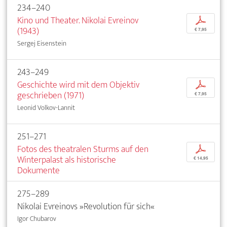
234–240
Kino und Theater. Nikolai Evreinov
p
(1943)
€ 7,95
Sergej Eisenstein
243–249
Geschichte wird mit dem Objektiv
p
geschrieben (1971)
€ 7,95
Leonid Volkov-Lannit
251–271
Fotos des theatralen Sturms auf den
p
Winterpalast als historische
€ 14,95
Dokumente
275–289
Nikolai Evreinovs »Revolution für sich«
Igor Chubarov