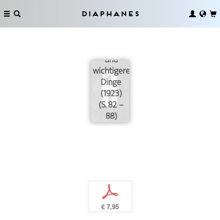
Diaphanes
Über das
Massen-›Spiel‹
und
wichtigere
Dinge
(1923)
(S. 82 –
88)
p
€ 7,95