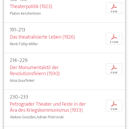
Theaterpolitik (1923)
p
€ 9,95
Platon Kerzhentsev
191–213
Das theatralisierte Leben (1926)
p
€ 14,95
René Fülöp-Miller
214–229
Der Monumentalstil der
p
Revolutionsfeiern (1930)
€ 9,95
Nina Gourfinkel
230–233
Petrograder Theater und Feste in der
p
Ära des Kriegskommunismus (1933)
€ 5,95
Aleksei Gvozdev, Adrian Piotrovski