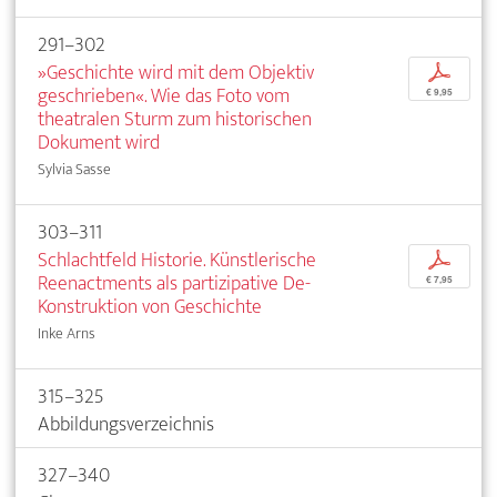
291–302
»Geschichte wird mit dem Objektiv
p
geschrieben«. Wie das Foto vom
€ 9,95
theatralen Sturm zum historischen
Dokument wird
Sylvia Sasse
303–311
Schlachtfeld Historie. Künstlerische
p
Reenactments als partizipative De-
€ 7,95
Konstruktion von Geschichte
Inke Arns
315–325
Abbildungsverzeichnis
327–340