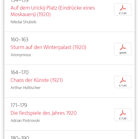
154–159
Auf dem Urickij-Platz (Eindrücke eines
p
Moskauers) (1920)
€ 7,95
Nikolai Shubski
160–163
Sturm auf den Winterpalast (1920)
p
gratis
Anonymous
164–170
Chaos der Künste (1921)
p
€ 7,95
Arthur Holitscher
171–179
Die Festspiele des Jahres 1920
p
€ 7,95
Adrian Piotrovski
180–190