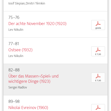
Iosif Slepian, Dmitri Tëmkin
75–76
Der achte November 1920 (1920)
p
gratis
Lev Nikulin
77–81
Ostsee (1932)
p
€ 7,95
Lev Nikulin
82–88
Über das Massen-›Spiel‹ und
p
wichtigere Dinge (1923)
€ 7,95
Sergei Radlov
89–98
Nikolai Evreinov (1960)
p