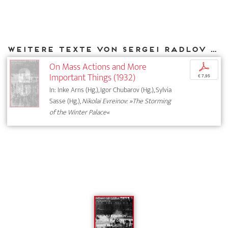
Weitere Texte von Sergei Radlov bei DIAPHANES
On Mass Actions and More
p
Important Things (1932)
€ 7,95
In: Inke Arns (Hg.), Igor Chubarov (Hg.), Sylvia
Sasse (Hg.),
Nikolai Evreinov: »The Storming
of the Winter Palace«