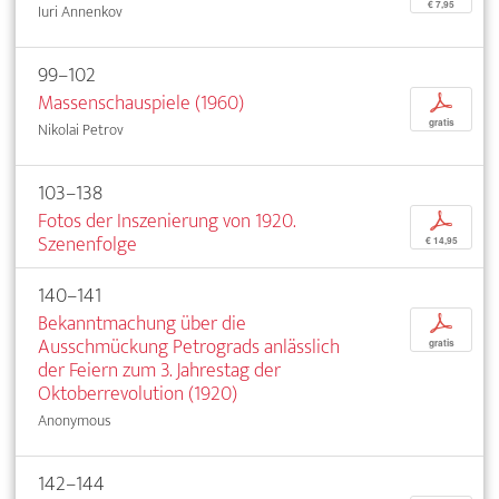
€ 7,95
Iuri Annenkov
99–102
Massenschauspiele (1960)
p
gratis
Nikolai Petrov
103–138
Fotos der Inszenierung von 1920.
p
Szenenfolge
€ 14,95
140–141
Bekanntmachung über die
p
Ausschmückung Petrograds anlässlich
gratis
der Feiern zum 3. Jahrestag der
Oktoberrevolution (1920)
Anonymous
142–144