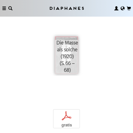
Diaphanes
Die Masse
als solche
(1920)
(S. 66 –
68)
p
gratis