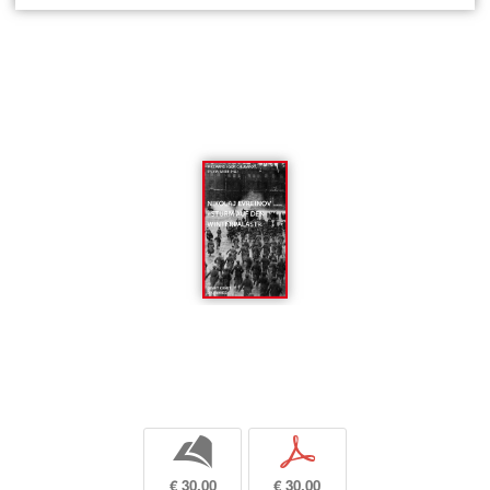
b
p
€ 30,00
€ 30,00