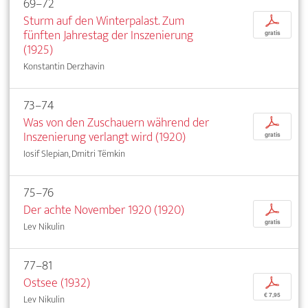
69–72
Sturm auf den Winterpalast. Zum
p
fünften Jahrestag der Inszenierung
gratis
(1925)
Konstantin Derzhavin
73–74
Was von den Zuschauern während der
p
Inszenierung verlangt wird (1920)
gratis
Iosif Slepian, Dmitri Tëmkin
75–76
Der achte November 1920 (1920)
p
gratis
Lev Nikulin
77–81
Ostsee (1932)
p
€ 7,95
Lev Nikulin