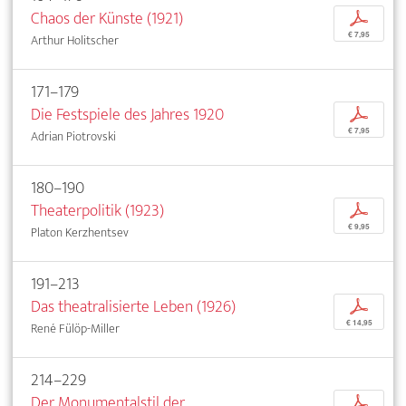
Chaos der Künste (1921)
p
€ 7,95
Arthur Holitscher
171–179
Die Festspiele des Jahres 1920
p
€ 7,95
Adrian Piotrovski
180–190
Theaterpolitik (1923)
p
€ 9,95
Platon Kerzhentsev
191–213
Das theatralisierte Leben (1926)
p
€ 14,95
René Fülöp-Miller
214–229
Der Monumentalstil der
p