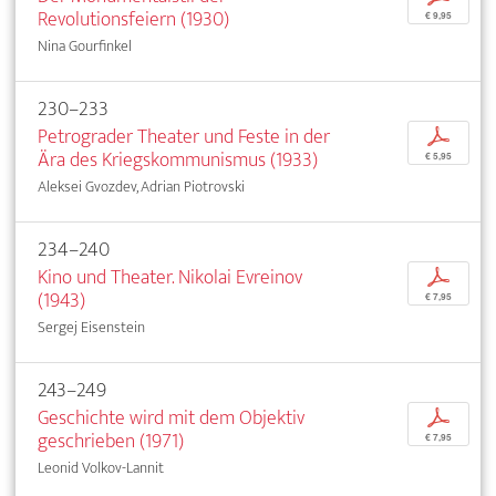
Revolutionsfeiern (1930)
€ 9,95
Nina Gourfinkel
230–233
Petrograder Theater und Feste in der
p
Ära des Kriegskommunismus (1933)
€ 5,95
Aleksei Gvozdev, Adrian Piotrovski
234–240
Kino und Theater. Nikolai Evreinov
p
(1943)
€ 7,95
Sergej Eisenstein
243–249
Geschichte wird mit dem Objektiv
p
geschrieben (1971)
€ 7,95
Leonid Volkov-Lannit