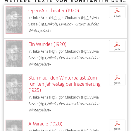
Weitere Texte von Konstantin Derzhavin bei DIAPHANES
Open-Air Theater (1920)
p
€ 7,95
In: Inke Arns (Hg.), Igor Chubarov (Hg.), Sylvia
Sasse (Hg.),
Nikolaj Evreinov: »Sturm auf den
Winterpalast«
Ein Wunder (1920)
p
gratis
In: Inke Arns (Hg.), Igor Chubarov (Hg.), Sylvia
Sasse (Hg.),
Nikolaj Evreinov: »Sturm auf den
Winterpalast«
Sturm auf den Winterpalast. Zum
p
fünften Jahrestag der Inszenierung
gratis
(1925)
In: Inke Arns (Hg.), Igor Chubarov (Hg.), Sylvia
Sasse (Hg.),
Nikolaj Evreinov: »Sturm auf den
Winterpalast«
A Miracle (1920)
p
gratis
In: Inke Arns (Hg.), Igor Chubarov (Hg.), Sylvia