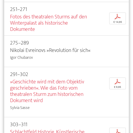
251–271
Fotos des theatralen Sturms auf den
p
Winterpalast als historische
€ 14,95
Dokumente
275–289
Nikolai Evreinovs »Revolution für sich«
Igor Chubarov
291–302
»Geschichte wird mit dem Objektiv
p
geschrieben«. Wie das Foto vom
€ 9,95
theatralen Sturm zum historischen
Dokument wird
Sylvia Sasse
303–311
Schlachtfeld Historie. Künstlerische
p