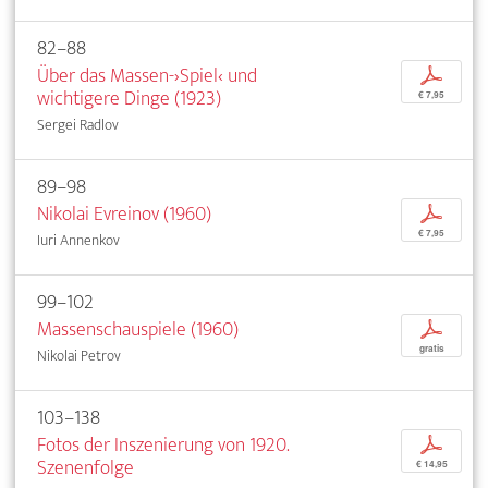
82–88
Über das Massen-›Spiel‹ und
p
wichtigere Dinge (1923)
€ 7,95
Sergei Radlov
89–98
Nikolai Evreinov (1960)
p
€ 7,95
Iuri Annenkov
99–102
Massenschauspiele (1960)
p
gratis
Nikolai Petrov
103–138
Fotos der Inszenierung von 1920.
p
Szenenfolge
€ 14,95